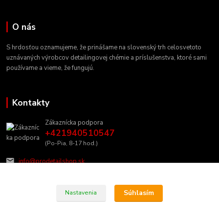
O nás
S hrdosťou oznamujeme, že prinášame na slovenský trh celosvetoto
uznávaných výrobcov detailingovej chémie a príslušenstva, ktoré sami
používame a vieme, že fungujú.
Kontakty
Zákaznícka podpora
+421940510547
(Po-Pia, 8-17 hod.)
info@prodetailshop.sk
Súhlasím
Nastavenia