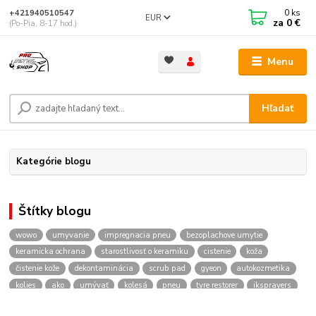
0
ks
+421940510547
EUR
za
0 €
(Po-Pia, 8-17 hod.)
Menu
Hľadať
Kategórie blogu
Štítky blogu
wowo
umyvanie
impregnacia pneu
bezoplachove umytie
keramicka ochrana
starostlivosť o keramiku
cistenie
koža
čistenie kože
dekontaminácia
scrub pad
gyeon
autokozmetika
kolies
ako
umývať
kolesá
pneu
tyre restorer
iksprayers
foampro2
napenovac
ikfoampro2
prodetailshop