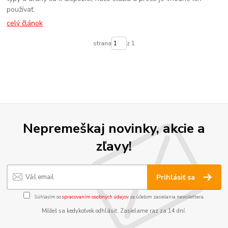
používať.
celý článok
strana
z 1
Nepremeškaj novinky, akcie a
zľavy!
Prihlásiť sa
Súhlasím so
spracovaním osobných údajov
za účelom zasielania newslettera.
Môžeš sa kedykoľvek odhlásiť. Zasielame raz za 14 dní.