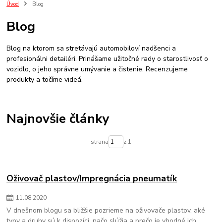
ozivovac plastov
impregnacia
ozivovac
plastov
pneumatik
Úvod
Blog
detailing
umyvanie auta
onr
keramická ochrana
cancoat
Blog
gyeon cancoat
aplikacia keramickej ochrany
ako na to
ako na keramiku
p&s
audi
rs6
podbehy
ochrana
zima
Blog na ktorom sa stretávajú automobiloví nadšenci a
aplikacia ochrany
sealant
sonax
bez tepovania
koberceky
profesionálni detailéri. Prinášame užitočné rady o starostlivosť o
vozidlo, o jeho správne umývanie a čistenie. Recenzujeme
produkty a točíme videá.
Najnovšie články
strana
z 1
Oživovač plastov/Impregnácia pneumatík
11
.
08
.
2020
V dnešnom blogu sa bližšie pozrieme na oživovače plastov, aké
typy a druhy sú k dispozíci, načo slúžia a prečo je vhodné ich