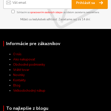
Prihlásiť sa
Súhlasím so
spracovaním osobných údajov
za účelom zasielania newslettera.
Môžeš sa kedykoľvek odhlásiť. Zasielame raz za 14 dní.
Informácie pre zákazníkov
O nás
Ako nakupovať
Obchodné podmienky
Vrátiť tovar
Novinky
Kontakty
Blog
Veľkoobchodný nákup
To najlepšie z blogu