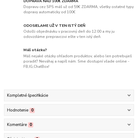
DOPRAVA NAD 100€ ZDARMA
Dopravu cez SPS máš už od 59€ ZDARMA, všetky ostatné typy
dopravy automaticky od 100€
ODOSIELAME UŽ V TEN ISTÝ DEŇ
Odošli objednávku v pracovný deň do 12:00 a my ju
odovzdáme prepravcovi ešte v ten istý deň.
Máš otázku?
Máš nejaké otázky ohľadom produktov, alebo len potrebuješ
poradiť? Neváhaj a napíš nám. Sme dostupní všade online -
FB,IG,ChatBox!
Kompletné špecifikácie
Hodnotenie
0
Komentáre
0