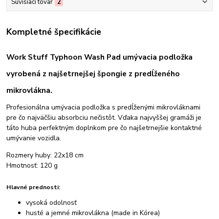
Súvisiaci tovar
2
Kompletné špecifikácie
Work Stuff Typhoon Wash Pad umývacia podložka
vyrobená z najšetrnejšej špongie z predĺženého
mikrovlákna.
Profesionálna umývacia podložka s predĺženými mikrovláknami
pre čo najväčšiu absorbciu nečistôt. Vďaka najvyššej gramáži je
táto huba perfektným doplnkom pre čo najšetrnejšie kontaktné
umývanie vozidla.
Rozmery huby: 22x18 cm
Hmotnosť: 120 g
Hlavné prednosti:
vysoká odolnosť
husté a jemné mikrovlákna (made in Kórea)