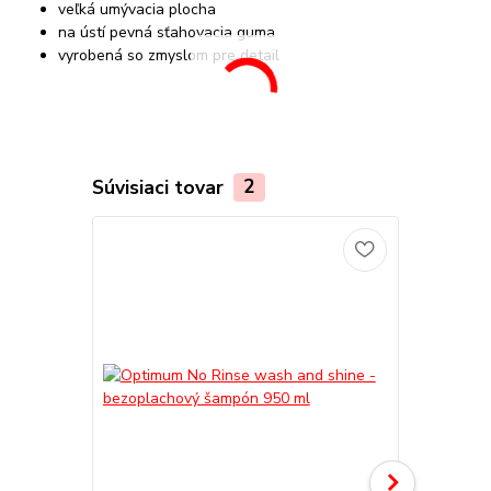
veľká umývacia plocha
na ústí pevná sťahovacia guma
vyrobená so zmyslom pre detail
Súvisiaci tovar
2