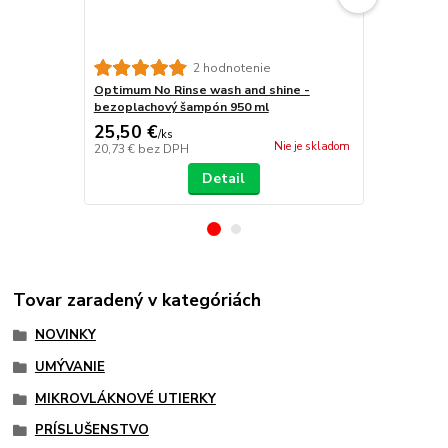
2 hodnotenie
Optimum No Rinse wash and shine -
Wowo´s Det
bezoplachový šampón 950 ml
autošampón
25,50 €
11,90 €
/
ks
/
k
Nie je skladom
20,73 €
bez DPH
9,67 €
bez D
Detail
Tovar zaradený v kategóriách
NOVINKY
UMÝVANIE
MIKROVLÁKNOVÉ UTIERKY
PRÍSLUŠENSTVO