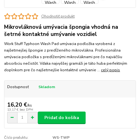
Ohodnotiť produkt
Mikrovláknová umývacia špongia vhodná na
šetrné kontaktné umývanie vozidiel
Work Stuff Typhoon Wash Pad umývacia podložka vyrobená z
najšetrnejšej špongie z predĺženého mikrovlákna. Profesionálna
umývacia podložka s predĺženými mikrovláknami pre čo najväčšiu
absorbciu nečistôt. Vďaka najvyššej gramáži je táto huba perfektným
doplnkom pre čo najšetrnejšie kontaktné umývanie ...
celý popis
Dostupnosť
Skladom
16,20 €
/
ks
13,17 €
bez DPH
Pridať do košíka
Číslo produktu:
WS-TWP