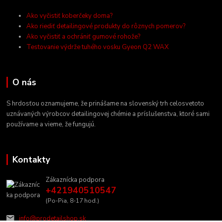
Ako vyčistiť koberčeky doma?
Ako riediť detailingové produkty do rôznych pomerov?
Ako vyčistiť a ochrániť gumové rohože?
Testovanie výdrže tuhého vosku Gyeon Q2 WAX
O nás
S hrdosťou oznamujeme, že prinášame na slovenský trh celosvetoto
uznávaných výrobcov detailingovej chémie a príslušenstva, ktoré sami
používame a vieme, že fungujú.
Kontakty
Zákaznícka podpora
+421940510547
(Po-Pia, 8-17 hod.)
info@prodetailshop.sk