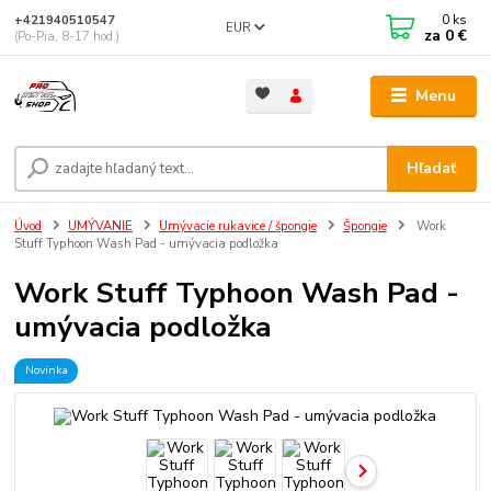
0
ks
+421940510547
EUR
za
0 €
(Po-Pia, 8-17 hod.)
Menu
Hľadať
Úvod
UMÝVANIE
Umývacie rukavice / špongie
Špongie
Work
Stuff Typhoon Wash Pad - umývacia podložka
Work Stuff Typhoon Wash Pad -
umývacia podložka
Novinka