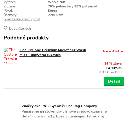
Výrobca:
Work Stuff
Zloženie:
70% polyester / 30% polyamid
Pôvod:
Kórea
Rozmery:
22x18 cm
Strážiť cenu / dostupnosť
Do obľúbených
Podobné produkty
The Cyclone Premium Microfiber Wash
Nie je skladom
Mitt - umývacia rukavica
24 % zľava
14,90 €
/
ks
12,11 €
bez DPH
Detail
Značky ako P&S, Gyeon či The Rag Company
Prinášame na slovenský trh nové svetovo uznávané
detailingové značky, ktoré si zamiluješ. Tak ako my!