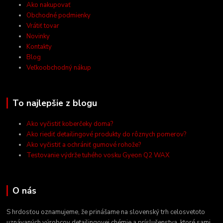
Ako nakupovať
Obchodné podmienky
Vrátiť tovar
Novinky
Kontakty
Blog
Veľkoobchodný nákup
To najlepšie z blogu
Ako vyčistiť koberčeky doma?
Ako riediť detailingové produkty do rôznych pomerov?
Ako vyčistiť a ochrániť gumové rohože?
Testovanie výdrže tuhého vosku Gyeon Q2 WAX
O nás
S hrdosťou oznamujeme, že prinášame na slovenský trh celosvetoto
uznávaných výrobcov detailingovej chémie a príslušenstva, ktoré sami