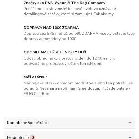
Značky ako P&S, Gyeon či The Rag Company
Prinášame na slovenský trh nové svetovo uznávané
detailingové značky, ktoré si zamiluješ. Tak ako my!
DOPRAVA NAD 100€ ZDARMA
Dopravu cez SPS máš už od 59€ ZDARMA, všetky ostatné typy
dopravy automaticky od 100€
ODOSIELAME UŽ V TEN ISTÝ DEŇ
Odošli objednávku v pracovný deň do 12:00 a my ju
odovzdáme prepravcovi ešte v ten istý deň.
Máš otázku?
Máš nejaké otázky ohľadom produktov, alebo len potrebuješ
poradiť? Neváhaj a napíš nám. Sme dostupní všade online -
FB,IG,ChatBox!
Kompletné špecifikácie
Hodnotenie
0