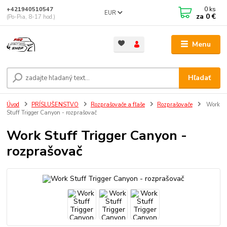
0
ks
+421940510547
EUR
za
0 €
(Po-Pia, 8-17 hod.)
Menu
Hľadať
Úvod
PRÍSLUŠENSTVO
Rozprašovače a fľaše
Rozprašovače
Work
Stuff Trigger Canyon - rozprašovač
Work Stuff Trigger Canyon -
rozprašovač