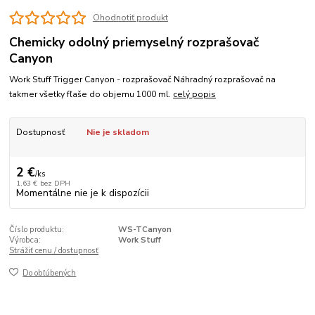
Ohodnotiť produkt
Chemicky odolný priemyselný rozprašovač
Canyon
Work Stuff Trigger Canyon - rozprašovač Náhradný rozprašovač na
takmer všetky fľaše do objemu 1000 ml.
celý popis
Dostupnosť
Nie je skladom
2 €
/
ks
1,63 €
bez DPH
Momentálne nie je k dispozícii
Číslo produktu:
WS-TCanyon
Výrobca:
Work Stuff
Strážiť cenu / dostupnosť
Do obľúbených