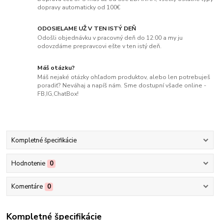
dopravy automaticky od 100€
ODOSIELAME UŽ V TEN ISTÝ DEŇ
Odošli objednávku v pracovný deň do 12:00 a my ju
odovzdáme prepravcovi ešte v ten istý deň.
Máš otázku?
Máš nejaké otázky ohľadom produktov, alebo len potrebuješ
poradiť? Neváhaj a napíš nám. Sme dostupní všade online -
FB,IG,ChatBox!
Kompletné špecifikácie
Hodnotenie
0
Komentáre
0
Kompletné špecifikácie