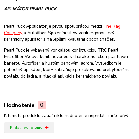
APLIKÁTOR PEARL PUCK
Pearl Puck Applicator je prvou spoluprácou medzi
The Rag
Company
a Autofiber. Spojením síl vytvorili ergonomický
keramický aplikátor s najlepšími kvalitami oboch značiek.
Pearl Puck je vybavený vonkajšou konštrukciou TRC Pearl
Microfiber Weave kombinovanou s charakteristickou plastovou
bariérou Autofiber a hustým penovým jadrom. Výsledkom je
pohodlný aplikátor, ktorý zabraňuje presakovaniu prebytočného
povlaku do jadra, a hladká aplikácia keramického povlaku.
Hodnotenie
0
K tomuto produktu zatiaľ nikto hodnotenie nepridal. Buďte prvý.
Pridať hodnotenie