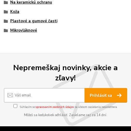
Na keramickú ochranu
Koža
Plastové a gumové časti
Mikrovláknové
Nepremeškaj novinky, akcie a
zľavy!
Prihlásiť sa
Súhlasím so
spracovaním osobných údajov
za účelom zasielania newslettera.
Môžeš sa kedykoľvek odhlásiť. Zasielame raz za 14 dní.