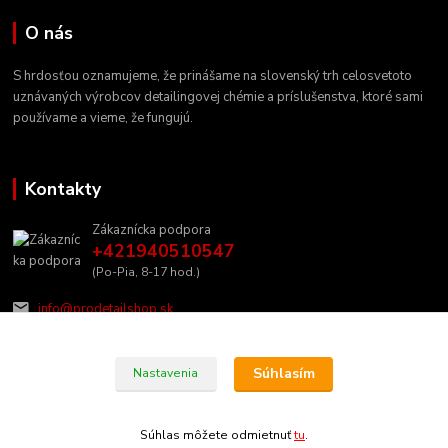
O nás
S hrdosťou oznamujeme, že prinášame na slovenský trh celosvetoto
uznávaných výrobcov detailingovej chémie a príslušenstva, ktoré sami
používame a vieme, že fungujú.
Kontakty
Zákaznícka podpora
+421940510547
(Po-Pia, 8-17 hod.)
info@prodetailshop.sk
Súhlasím
Nastavenia
Súhlas môžete odmietnuť
tu
.