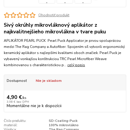
Ohodnotiť produkt
Sivý okrúhly mikrovláknový aplikátor z
najkvalitnejšieho mikrovlákna v tvare puku
APLIKÁTOR PEARL PUCK Pearl Puck Applicator je prvou spoluprácou
medzi The Rag Company a Autofiber. Spojením síl vytvorili ergonomický
keramický aplikátor s najlepšími kvalitami oboch značiek. Pearl Puck je
vybavený vonkajšou konštrukciou TRC Pearl Microfiber Weave
kombinovanou s charakteristickou p...
celý popis
Dostupnosť
Nie je skladom
4,90 €
/
ks
3,98 €
bez DPH
Momentálne nie je k dispozícii
Číslo produktu:
SD-Coating-Puck
materiál:
100% mikrovlákno
Výrobca:
The Rag Company