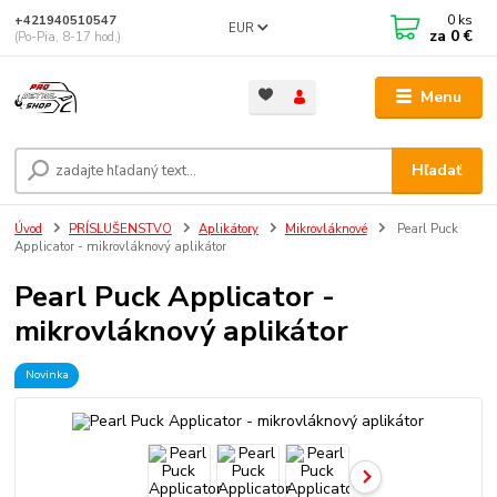
0
ks
+421940510547
EUR
za
0 €
(Po-Pia, 8-17 hod.)
Menu
Hľadať
Úvod
PRÍSLUŠENSTVO
Aplikátory
Mikrovláknové
Pearl Puck
Applicator - mikrovláknový aplikátor
Pearl Puck Applicator -
mikrovláknový aplikátor
Novinka