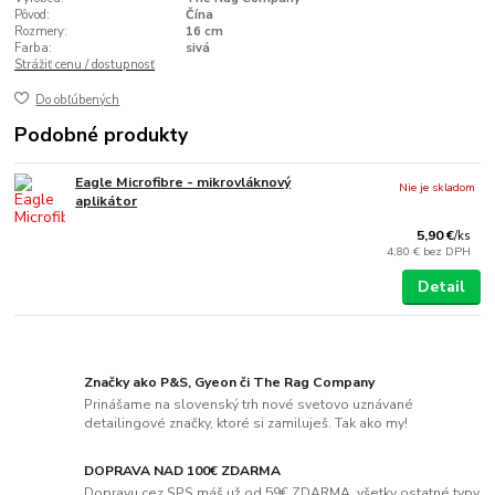
Pôvod:
Čína
Rozmery:
16 cm
Farba:
sivá
Strážiť cenu / dostupnosť
Do obľúbených
Podobné produkty
Eagle Microfibre - mikrovláknový
Nie je skladom
aplikátor
5,90 €
/
ks
4,80 €
bez DPH
Detail
Značky ako P&S, Gyeon či The Rag Company
Prinášame na slovenský trh nové svetovo uznávané
detailingové značky, ktoré si zamiluješ. Tak ako my!
DOPRAVA NAD 100€ ZDARMA
Dopravu cez SPS máš už od 59€ ZDARMA, všetky ostatné typy