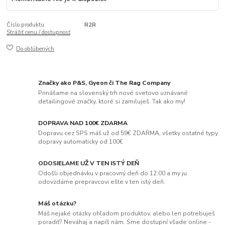
Číslo produktu:
R2R
Strážiť cenu / dostupnosť
Do obľúbených
Značky ako P&S, Gyeon či The Rag Company
Prinášame na slovenský trh nové svetovo uznávané
detailingové značky, ktoré si zamiluješ. Tak ako my!
DOPRAVA NAD 100€ ZDARMA
Dopravu cez SPS máš už od 59€ ZDARMA, všetky ostatné typy
dopravy automaticky od 100€
ODOSIELAME UŽ V TEN ISTÝ DEŇ
Odošli objednávku v pracovný deň do 12:00 a my ju
odovzdáme prepravcovi ešte v ten istý deň.
Máš otázku?
Máš nejaké otázky ohľadom produktov, alebo len potrebuješ
poradiť? Neváhaj a napíš nám. Sme dostupní všade online -