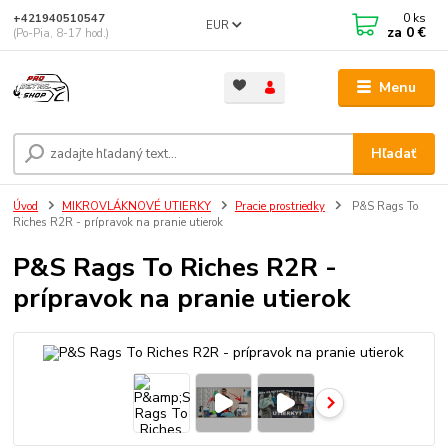
0
ks
+421940510547
EUR
za
0 €
(Po-Pia, 8-17 hod.)
Menu
Hľadať
Úvod
MIKROVLÁKNOVÉ UTIERKY
Pracie prostriedky
P&S Rags To
Riches R2R - prípravok na pranie utierok
P&S Rags To Riches R2R -
prípravok na pranie utierok