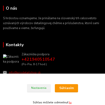
O nás
S hrdosťou oznamujeme, že prinášame na slovenský trh celosvetoto
uznávaných výrobcov detailingovej chémie a príslušenstva, ktoré sami
používame a vieme, že fungujú.
Kontakty
Zákaznícka podpora
+421940510547
(Po-Pia, 8-17 hod.)
info@prodetailshop.sk
Súhlasím
Nastavenia
Súhlas môžete odmietnuť
tu
.