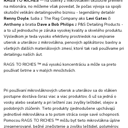
RAGS TO RICHES ™
na utierky z mikrovlákien skutočne premení
na milionára, no môžeme však povedať, že počas vývoja sa spojili
skutoční velikáni detailingového biznisu - legendárny detailér
Renny Doyle
, ľudia z The Rag Company ako
Levi Gates
či
Anthony
a bratia
Dave a Bob Philips
z P&S Detailing Products -
a to už jednoducho je záruka vysokej kvality a skvelého produktu.
Výsledkom je teda vysoko efektívny prostriedok na umývanie
utierok a uterákov z mikrovlákna, penových aplikátorov, bavlny a
všetkých ďalších materiálových zmesí, ktoré tak radi používame pri
detailingu naších áut.
RAGS TO RICHES ™ má vysokú koncentráciu a môže sa preto
používať šetrne a v malých množstvách.
Pri používaní mikrovláknových utierok a uterákov sa do vlákien
postupne dostáva čoraz viac a viac produktov, či už sa jedná o
vosky alebo sealanty a pri leštení zas zvyšky leštidiel, olejov a
podobných zlúčenín. Tieto produkty zjednodušene upchávajú
jednotlivé mikrovlákna a to potom stráca svoje savé schopnosti.
Pomocou RAGS TO RICHES ™ môžu byť tieto mikrovlákna úplne
zregenerované, bežné znečistenie a zvyšky leštidiel, polymérov,