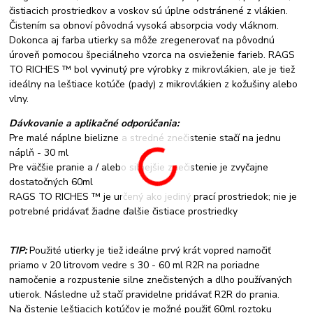
čistiacich prostriedkov a voskov sú úplne odstránené z vlákien.
Čistením sa obnoví pôvodná vysoká absorpcia vody vláknom.
Dokonca aj farba utierky sa môže zregenerovať na pôvodnú
úroveň pomocou špeciálneho vzorca na osvieženie farieb. RAGS
TO RICHES ™ bol vyvinutý pre výrobky z mikrovlákien, ale je tiež
ideálny na leštiace kotúče (pady) z mikrovlákien z kožušiny alebo
vlny.
Dávkovanie a aplikačné odporúčania:
Pre malé náplne bielizne a stredné znečistenie stačí na jednu
náplň - 30 ml
Pre väčšie pranie a / alebo silnejšie znečistenie je zvyčajne
dostatočných 60ml
RAGS TO RICHES ™ je určený ako jediný prací prostriedok; nie je
potrebné pridávať žiadne ďalšie čistiace prostriedky
TIP:
Použité utierky je tiež ideálne prvý krát vopred namočiť
priamo v 20 litrovom vedre s 30 - 60 ml R2R na poriadne
namočenie a rozpustenie silne znečistených a dlho používaných
utierok. Následne už stačí pravidelne pridávať R2R do prania.
Na čistenie leštiacich kotúčov je možné použiť 60ml roztoku