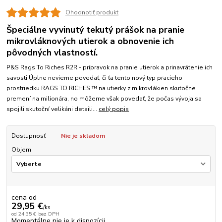
Ohodnotiť produkt
Špeciálne vyvinutý tekutý prášok na pranie
mikrovláknových utierok a obnovenie ich
pôvodných vlastností.
P&S Rags To Riches R2R - prípravok na pranie utierok a prinavrátenie ich
savosti Úplne nevieme povedať, či ťa tento nový typ pracieho
prostriedku RAGS TO RICHES ™ na utierky z mikrovlákien skutočne
premení na milionára, no môžeme však povedať, že počas vývoja sa
spojili skutoční velikáni detaili...
celý popis
Dostupnosť
Nie je skladom
Objem
cena od
29,95 €
/
ks
od
24,35 €
bez DPH
Momentálne nie je k dispozícii