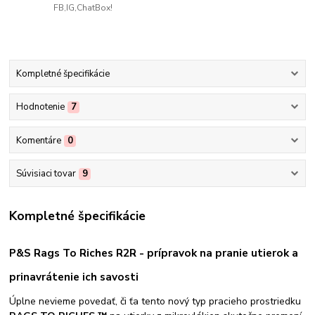
FB,IG,ChatBox!
Kompletné špecifikácie
Hodnotenie
7
Komentáre
0
Súvisiaci tovar
9
Kompletné špecifikácie
P&S Rags To Riches R2R - prípravok na pranie utierok a
prinavrátenie ich savosti
Úplne nevieme povedať, či ťa tento nový typ pracieho prostriedku