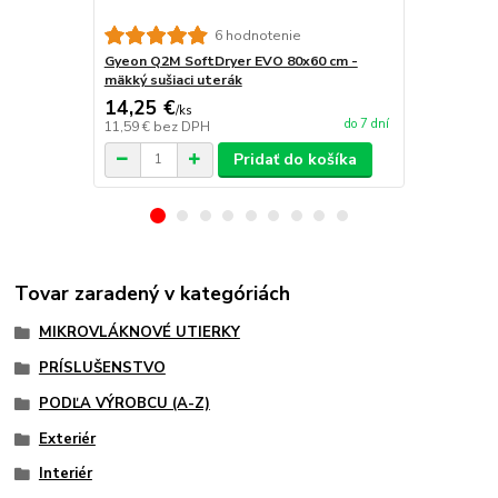
6 hodnotenie
Gyeon Q2M SoftDryer EVO 80x60 cm -
LIQUID8R TW
mäkký sušiaci uterák
50x61 cm
14,25 €
20,95 €
/
ks
/
k
do 7 dní
11,59 €
bez DPH
17,03 €
bez 
Pridať do košíka
Tovar zaradený v kategóriách
MIKROVLÁKNOVÉ UTIERKY
PRÍSLUŠENSTVO
PODĽA VÝROBCU (A-Z)
Exteriér
Interiér