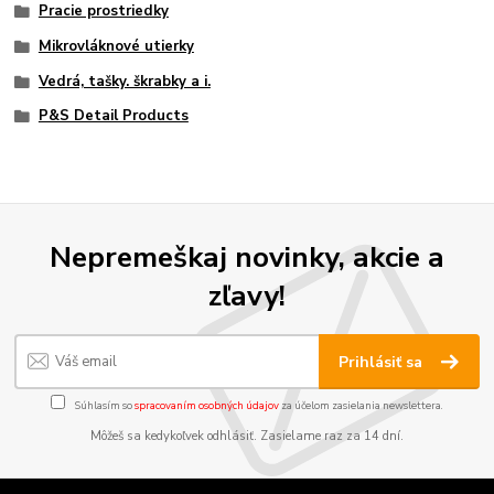
Pracie prostriedky
Mikrovláknové utierky
Vedrá, tašky. škrabky a i.
P&S Detail Products
Nepremeškaj novinky, akcie a
zľavy!
Prihlásiť sa
Súhlasím so
spracovaním osobných údajov
za účelom zasielania newslettera.
Môžeš sa kedykoľvek odhlásiť. Zasielame raz za 14 dní.