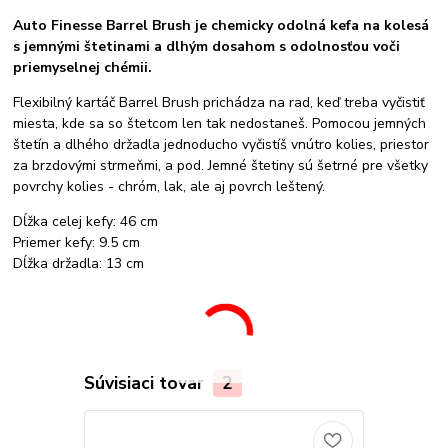
Auto Finesse Barrel Brush je chemicky odolná kefa na kolesá
s jemnými štetinami a dlhým dosahom s odolnosťou voči
priemyselnej chémii.
Flexibilný kartáč Barrel Brush prichádza na rad, keď treba vyčistiť
miesta, kde sa so štetcom len tak nedostaneš. Pomocou jemných
štetín a dlhého držadla jednoducho vyčistíš vnútro kolies, priestor
za brzdovými strmeňmi, a pod. Jemné štetiny sú šetrné pre všetky
povrchy kolies - chróm, lak, ale aj povrch leštený.
Dĺžka celej kefy: 46 cm
Priemer kefy: 9.5 cm
Dĺžka držadla: 13 cm
Súvisiaci tovar
2