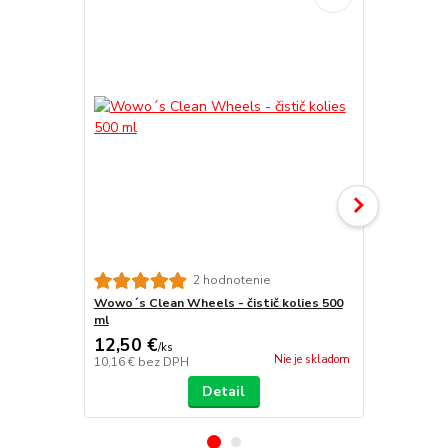
2 hodnotenie
Wowo´s Clean Wheels - čistič kolies 500
Wowo´s Fal
ml
náletovej h
12,50 €
25,45 €
/
ks
/
k
Nie je skladom
10,16 €
bez DPH
20,69 €
bez 
Detail