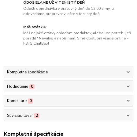
ODOSIELAME UŽ V TEN ISTÝ DEŇ
Odošli objednávku v pracovný deň do 12:00 a my ju
odovzdáme prepravcovi ešte v ten istý deň.
Máš otázku?
Máš nejaké otázky ohľadom produktov, alebo len potrebuješ
poradiť? Neváhaj a napíš nám. Sme dostupní všade online -
FB,IG,ChatBox!
Kompletné špecifikácie
Hodnotenie
0
Komentáre
0
Súvisiaci tovar
2
Kompletné špecifikácie