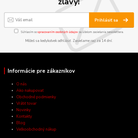
zľavy!
Prihlásiť sa
Súhlasím so
spracovaním osobných údajov
za účelom zasielania newslettera.
Môžeš sa kedykoľvek odhlásiť. Zasielame raz za 14 dní.
Informácie pre zákazníkov
O nás
Ako nakupovať
Obchodné podmienky
Vrátiť tovar
Novinky
Kontakty
Blog
Veľkoobchodný nákup