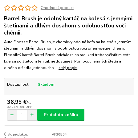
Ohodnotiť produkt
Barrel Brush je odolný kartáč na kolesá s jemnými
štetinami a dlhým dosahom s odolnostťou voči
chémii.
Auto Finesse Barrel Brush je chemicky odolná kefa na kolesá s jemnými
štetinami a dlhým dosahom s odolnosťou voči priemyselnej chémii.
Flexibilný kartáč Barrel Brush prichádza na rad, keď treba vyčistiť miesta,
kde sa so štetcom len tak nedostaneš. Pomocou jemných štetín a
dlhého držadla jednoducho ...
celý popis
Dostupnosť
Skladom
36,95 €
/
ks
30,04 €
bez DPH
Pridať do košíka
Číslo produktu:
AF30504