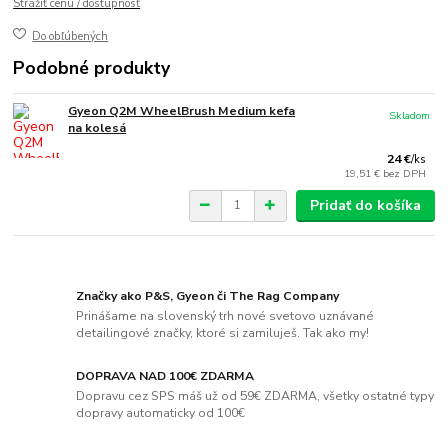
Strážiť cenu / dostupnosť
Do obľúbených
Podobné produkty
Gyeon Q2M WheelBrush Medium kefa
Skladom
na kolesá
24 €
/
ks
19,51 €
bez DPH
Pridať do košíka
Značky ako P&S, Gyeon či The Rag Company
Prinášame na slovenský trh nové svetovo uznávané
detailingové značky, ktoré si zamiluješ. Tak ako my!
DOPRAVA NAD 100€ ZDARMA
Dopravu cez SPS máš už od 59€ ZDARMA, všetky ostatné typy
dopravy automaticky od 100€