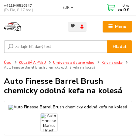
0
ks
+421940510547
EUR
za
0 €
(Po-Pia, 8-17 hod.)
Menu
Hľadať
Úvod
KOLESÁ A PNEU
Umývanie a čistenie kolies
Kefy na disky
Auto Finesse Barrel Brush chemicky odolná kefa na kolesá
Auto Finesse Barrel Brush
chemicky odolná kefa na kolesá