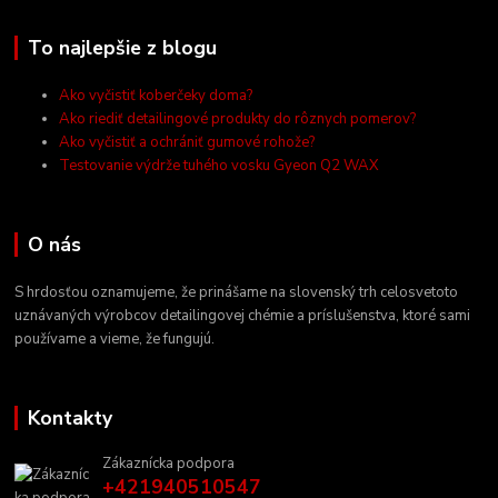
To najlepšie z blogu
Ako vyčistiť koberčeky doma?
Ako riediť detailingové produkty do rôznych pomerov?
Ako vyčistiť a ochrániť gumové rohože?
Testovanie výdrže tuhého vosku Gyeon Q2 WAX
O nás
S hrdosťou oznamujeme, že prinášame na slovenský trh celosvetoto
uznávaných výrobcov detailingovej chémie a príslušenstva, ktoré sami
používame a vieme, že fungujú.
Kontakty
Zákaznícka podpora
+421940510547