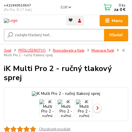
0
ks
+421940510547
EUR
za
0 €
(Po-Pia, 8-17 hod.)
Menu
Hľadať
Úvod
PRÍSLUŠENSTVO
Rozprašovače a fľaše
Mixovacie fľaše
iK
Multi Pro 2 - ručný tlakový sprej
iK Multi Pro 2 - ručný tlakový
sprej
Ohodnotiť produkt