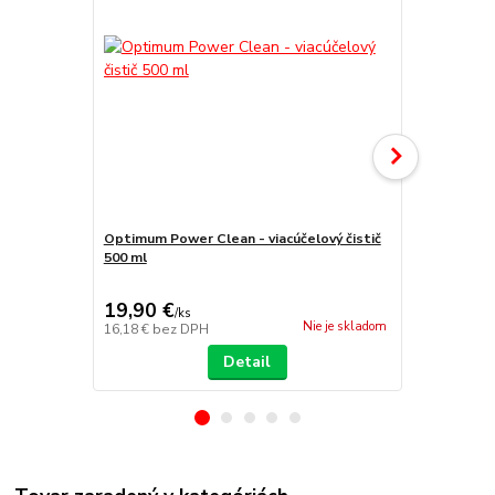
Optimum Power Clean - viacúčelový čistič
500 ml
Wowo´s All 
čistič 500 ml
19,90 €
9,99 €
/
ks
/
ks
Nie je skladom
16,18 €
bez DPH
8,12 €
bez D
Detail