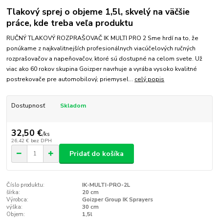
Tlakový sprej o objeme 1,5l, skvelý na väčšie
práce, kde treba veľa produktu
RUČNÝ TLAKOVÝ ROZPRAŠOVAČ IK MULTI PRO 2 Sme hrdí na to, že
ponúkame z najkvalitnejších profesionálnych viacúčelových ručných
rozprašovačov a napeňovačov, ktoré sú dostupné na celom svete. Už
viac ako 60 rokov skupina Goizper navrhuje a vyrába vysoko kvalitné
postrekovače pre automobilový, priemysel...
celý popis
Dostupnosť
Skladom
32,50 €
/
ks
26,42 €
bez DPH
Pridať do košíka
Číslo produktu:
IK-MULTI-PRO-2L
šírka:
20 cm
Výrobca:
Goizper Group IK Sprayers
výška:
30 cm
Objem:
1,5l