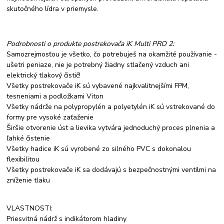
skutočného lídra v priemysle.
Podrobnosti o produkte postrekovača iK Multi PRO 2:
Samozrejmosťou je všetko, čo potrebuješ na okamžité používanie -
ušetri peniaze, nie je potrebný žiadny stlačený vzduch ani
elektrický tlakový čistič!
Všetky postrekovače iK sú vybavené najkvalitnejšími FPM,
tesneniami a podložkami Viton
Všetky nádrže na polypropylén a polyetylén iK sú vstrekované do
formy pre vysoké zaťaženie
Širšie otvorenie úst a lievika vytvára jednoduchý proces plnenia a
ľahké čistenie
Všetky hadice iK sú vyrobené zo silného PVC s dokonalou
flexibilitou
Všetky postrekovače iK sa dodávajú s bezpečnostnými ventilmi na
zníženie tlaku
VLASTNOSTI:
Priesvitná nádrž s indikátorom hladiny