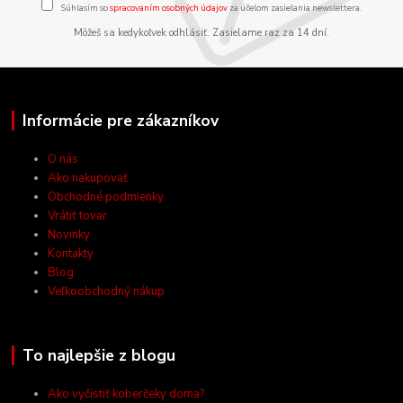
Súhlasím so
spracovaním osobných údajov
za účelom zasielania newslettera.
Môžeš sa kedykoľvek odhlásiť. Zasielame raz za 14 dní.
Informácie pre zákazníkov
O nás
Ako nakupovať
Obchodné podmienky
Vrátiť tovar
Novinky
Kontakty
Blog
Veľkoobchodný nákup
To najlepšie z blogu
Ako vyčistiť koberčeky doma?