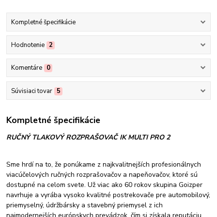
Kompletné špecifikácie
Hodnotenie
2
Komentáre
0
Súvisiaci tovar
5
Kompletné špecifikácie
RUČNÝ TLAKOVÝ ROZPRAŠOVAČ IK MULTI PRO 2
Sme hrdí na to, že ponúkame z najkvalitnejších profesionálnych
viacúčelových ručných rozprašovačov a napeňovačov, ktoré sú
dostupné na celom svete. Už viac ako 60 rokov skupina Goizper
navrhuje a vyrába vysoko kvalitné postrekovače pre automobilový,
priemyselný, údržbársky a stavebný priemysel z ich
najmodernejších európskych prevádzok, čím si získala reputáciu