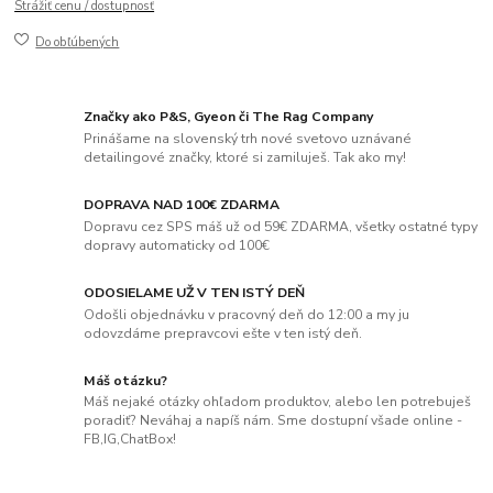
Strážiť cenu / dostupnosť
Do obľúbených
Značky ako P&S, Gyeon či The Rag Company
Prinášame na slovenský trh nové svetovo uznávané
detailingové značky, ktoré si zamiluješ. Tak ako my!
DOPRAVA NAD 100€ ZDARMA
Dopravu cez SPS máš už od 59€ ZDARMA, všetky ostatné typy
dopravy automaticky od 100€
ODOSIELAME UŽ V TEN ISTÝ DEŇ
Odošli objednávku v pracovný deň do 12:00 a my ju
odovzdáme prepravcovi ešte v ten istý deň.
Máš otázku?
Máš nejaké otázky ohľadom produktov, alebo len potrebuješ
poradiť? Neváhaj a napíš nám. Sme dostupní všade online -
FB,IG,ChatBox!