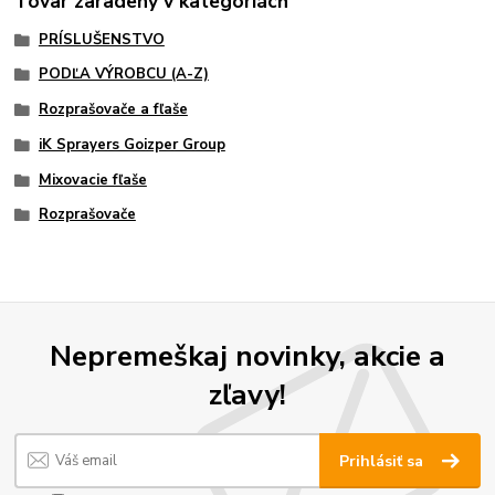
Tovar zaradený v kategóriách
PRÍSLUŠENSTVO
PODĽA VÝROBCU (A-Z)
Rozprašovače a fľaše
iK Sprayers Goizper Group
Mixovacie fľaše
Rozprašovače
Nepremeškaj novinky, akcie a
zľavy!
Prihlásiť sa