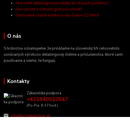
Ako riediť detailingové produkty do rôznych pomerov?
Ako vyčistiť a ochrániť gumové rohože?
Testovanie výdrže tuhého vosku Gyeon Q2 WAX
O nás
S hrdosťou oznamujeme, že prinášame na slovenský trh celosvetoto
uznávaných výrobcov detailingovej chémie a príslušenstva, ktoré sami
používame a vieme, že fungujú.
Kontakty
Zákaznícka podpora
+421940510547
(Po-Pia, 8-17 hod.)
info@prodetailshop.sk