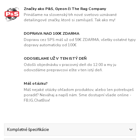
Značky ako P&S, Gyeon či The Rag Company
Prinášame na slovenský trh nové svetovo uznávané
detailingové značky, ktoré si zamiluješ. Tak ako my!
DOPRAVA NAD 100€ ZDARMA
Dopravu cez SPS máš už od 59€ ZDARMA, všetky ostatné typy
dopravy automaticky od 100€
ODOSIELAME UŽ V TEN ISTÝ DEŇ
Odošli objednávku v pracovný deň do 12:00 a my ju
odovzdáme prepravcovi ešte v ten istý deň.
Máš otázku?
Máš nejaké otázky ohľadom produktov, alebo len potrebuješ
poradiť? Neváhaj a napíš nám. Sme dostupní všade online -
FB,IG,ChatBox!
Kompletné špecifikácie