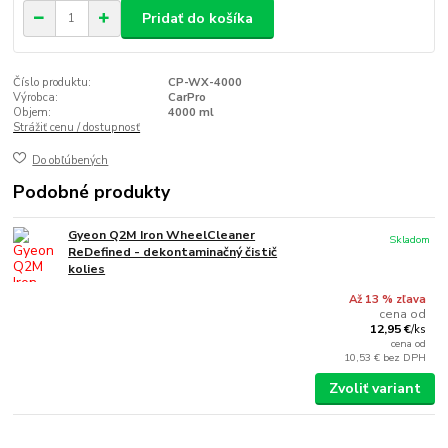
Pridať do košíka
Číslo produktu:
CP-WX-4000
Výrobca:
CarPro
Objem:
4000 ml
Strážiť cenu / dostupnosť
Do obľúbených
Podobné produkty
Gyeon Q2M Iron WheelCleaner
Skladom
ReDefined - dekontaminačný čistič
kolies
Až 13 % zľava
cena od
12,95 €
/
ks
cena od
10,53 €
bez DPH
Zvoliť variant