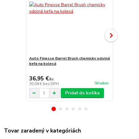
Auto Finesse Barrel Brush chemicky odolná
The Collect
kefa na kolesá
kefa na kol
36,95 €
23,95 €
/
ks
/
k
Skladom
30,04 €
bez DPH
19,47 €
bez 
Pridať do košíka
Tovar zaradený v kategóriách