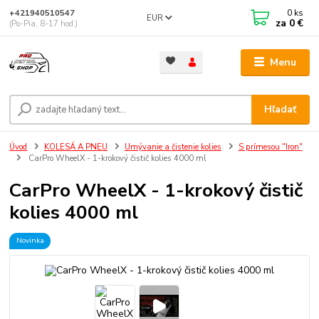
0
ks
+421940510547
EUR
za
0 €
(Po-Pia, 8-17 hod.)
Menu
Hľadať
Úvod
KOLESÁ A PNEU
Umývanie a čistenie kolies
S prímesou "Iron"
CarPro WheelX - 1-krokový čistič kolies 4000 ml
CarPro WheelX - 1-krokový čistič
kolies 4000 ml
Novinka