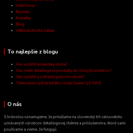
Vrátiť tovar
Novinky
Kontakty
Blog
Veľkoobchodný nákup
To najlepšie z blogu
Ako vyčistiť koberčeky doma?
Ako riediť detailingové produkty do rôznych pomerov?
Ako vyčistiť a ochrániť gumové rohože?
Testovanie výdrže tuhého vosku Gyeon Q2 WAX
O nás
S hrdosťou oznamujeme, že prinášame na slovenský trh celosvetoto
uznávaných výrobcov detailingovej chémie a príslušenstva, ktoré sami
používame a vieme, že fungujú.