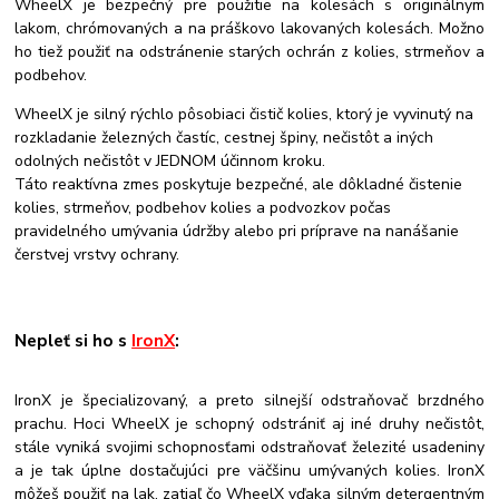
WheelX je bezpečný pre použitie na kolesách s originálnym
lakom, chrómovaných a na práškovo lakovaných kolesách. Možno
ho tiež použiť na odstránenie starých ochrán z kolies, strmeňov a
podbehov.
WheelX je silný rýchlo pôsobiaci čistič kolies, ktorý je vyvinutý na
rozkladanie železných častíc, cestnej špiny, nečistôt a iných
odolných nečistôt v JEDNOM účinnom kroku.
Táto reaktívna zmes poskytuje bezpečné, ale dôkladné čistenie
kolies, strmeňov, podbehov kolies a podvozkov počas
pravidelného umývania údržby alebo pri príprave na nanášanie
čerstvej vrstvy ochrany.
Nepleť si ho s
IronX
:
IronX je špecializovaný, a preto silnejší odstraňovač brzdného
prachu. Hoci WheelX je schopný odstrániť aj iné druhy nečistôt,
stále vyniká svojimi schopnosťami odstraňovať železité usadeniny
a je tak úplne dostačujúci pre väčšinu umývaných kolies. IronX
môžeš použiť na lak, zatiaľ čo WheelX vďaka silným detergentným