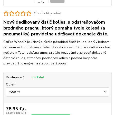
Ohodnotiť produkt
Nový dedikovaný čistič kolies, s odstraňovačom
brzdného prachu, ktorý pomáha tvoje kolesá (a
pneumatiky) pravidelne udržiavať dokonale čisté.
CarPro WheelX je účinný a rýchlo pôsobiaci čistič kolies, ktorý v jednom
účinnom kroku odstraňuje železné častice, cestnú špinu a ďalšie odolné
nečistoty. Táto reaktívna zmes zaisťuje bezpečné a zároveň dôkladné
čistenie kolies, strmeňov, podbehov kolies a podvozkov počas
pravidelného umývania alebo...
celý popis
Dostupnosť
do 7 dní
Objem
78,95 €
/
ks
64,19 €
bez DPH