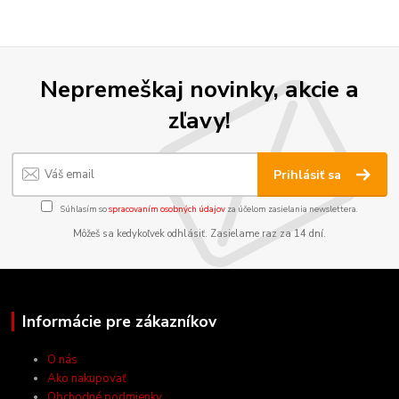
Nepremeškaj novinky, akcie a
zľavy!
Prihlásiť sa
Súhlasím so
spracovaním osobných údajov
za účelom zasielania newslettera.
Môžeš sa kedykoľvek odhlásiť. Zasielame raz za 14 dní.
Informácie pre zákazníkov
O nás
Ako nakupovať
Obchodné podmienky