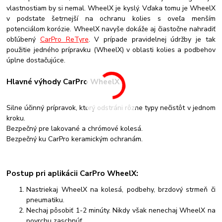
vlastnostiam by si nemal. WheelX je kyslý. Vďaka tomu je WheelX
v podstate šetrnejší na ochranu kolies s oveľa menším
potenciálom korózie. WheelX navyše dokáže aj čiastočne nahradiť
obľúbený
CarPro ReTyre
. V prípade pravidelnej údržby je tak
použitie jedného prípravku (WheelX) v oblasti kolies a podbehov
úplne dostačujúce.
Hlavné výhody CarPro WheelX :
Silne účinný prípravok, ktorý odstráni rôzne typy nečistôt v jednom
kroku.
Bezpečný pre lakované a chrómové kolesá.
Bezpečný ku CarPro keramickým ochranám.
Postup pri aplikácii CarPro WheelX:
Nastriekaj WheelX na kolesá, podbehy, brzdový strmeň či
pneumatiku.
Nechaj pôsobiť 1-2 minúty. Nikdy však nenechaj WheelX na
povrchu zaschnúť.