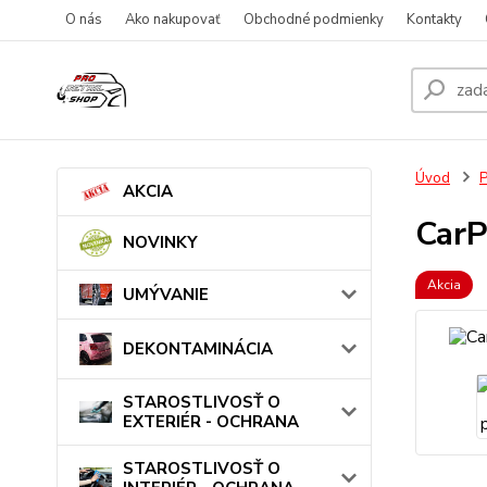
O nás
Ako nakupovať
Obchodné podmienky
Kontakty
Úvod
AKCIA
CarP
NOVINKY
Akcia
UMÝVANIE
DEKONTAMINÁCIA
STAROSTLIVOSŤ O
EXTERIÉR - OCHRANA
STAROSTLIVOSŤ O