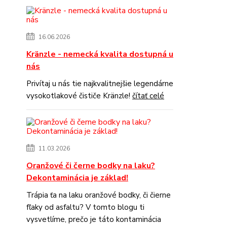
16.06.2026
Kränzle - nemecká kvalita dostupná u
nás
Privítaj u nás tie najkvalitnejšie legendárne
vysokotlakové čističe Kränzle!
čítať celé
11.03.2026
Oranžové či černe bodky na laku?
Dekontaminácia je základ!
Trápia ťa na laku oranžové bodky, či čierne
fľaky od asfaltu? V tomto blogu ti
vysvetlíme, prečo je táto kontaminácia