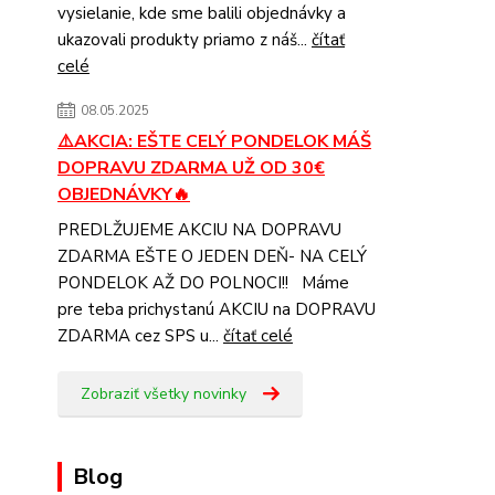
vysielanie, kde sme balili objednávky a
ukazovali produkty priamo z náš...
čítať
celé
08.05.2025
⚠️AKCIA: EŠTE CELÝ PONDELOK MÁŠ
DOPRAVU ZDARMA UŽ OD 30€
OBJEDNÁVKY🔥
PREDLŽUJEME AKCIU NA DOPRAVU
ZDARMA EŠTE O JEDEN DEŇ- NA CELÝ
PONDELOK AŽ DO POLNOCI!! Máme
pre teba prichystanú AKCIU na DOPRAVU
ZDARMA cez SPS u...
čítať celé
Zobraziť všetky novinky
Blog