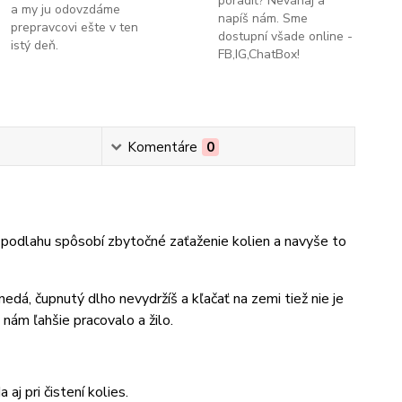
poradiť? Neváhaj a
a my ju odovzdáme
napíš nám. Sme
prepravcovi ešte v ten
dostupní všade online -
istý deň.
FB,IG,ChatBox!
Komentáre
0
podlahu spôsobí zbytočné zaťaženie kolien a navyše to
nedá, čupnutý dlho nevydržíš a kľačať na zemi tiež nie je
nám ľahšie pracovalo a žilo.
 pri čistení kolies.