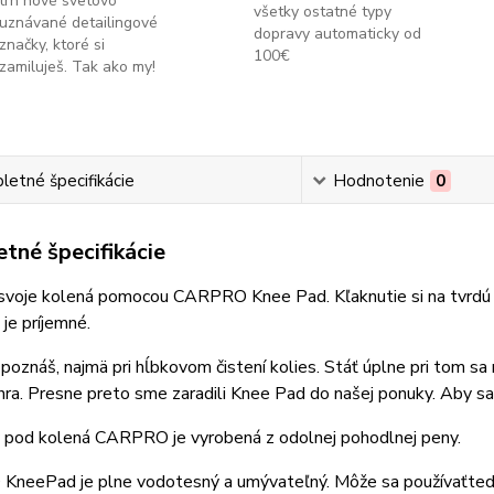
trh nové svetovo
všetky ostatné typy
uznávané detailingové
dopravy automaticky od
značky, ktoré si
100€
zamiluješ. Tak ako my!
etné špecifikácie
Hodnotenie
0
tné špecifikácie
 svoje kolená pomocou CARPRO Knee Pad. Kľaknutie si na tvrdú 
 je príjemné.
 poznáš, najmä pri hĺbkovom čistení kolies. Stáť úplne pri tom sa 
hra. Presne preto sme zaradili Knee Pad do našej ponuky. Aby sa 
 pod kolená CARPRO je vyrobená z odolnej pohodlnej peny.
eePad je plne vodotesný a umývateľný. Môže sa používaťteda aj