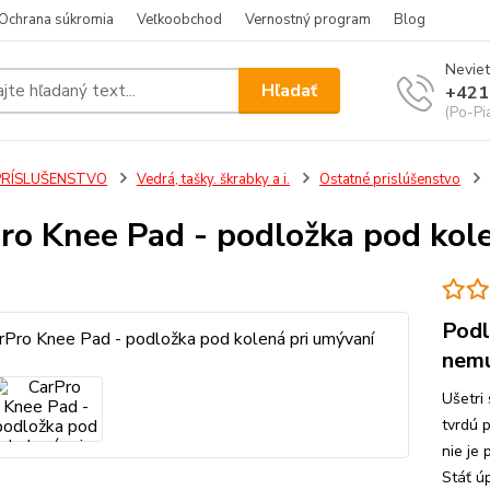
Ochrana súkromia
Veľkoobchod
Vernostný program
Blog
Neviet
Hľadať
+421
(Po-Pi
PRÍSLUŠENSTVO
Vedrá, tašky. škrabky a i.
Ostatné prislúšenstvo
ro Knee Pad - podložka pod kol
Podl
nemu
Ušetri
tvrdú 
nie je 
Stáť ú