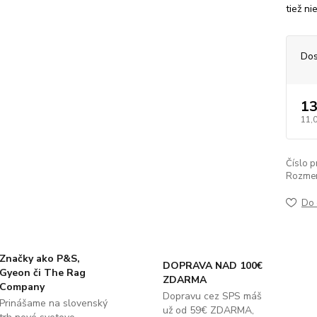
tiež ni
Dos
13
11,
Číslo p
Rozmer
Do 
Značky ako P&S,
DOPRAVA NAD 100€
Gyeon či The Rag
ZDARMA
Company
Dopravu cez SPS máš
Prinášame na slovenský
už od 59€ ZDARMA,