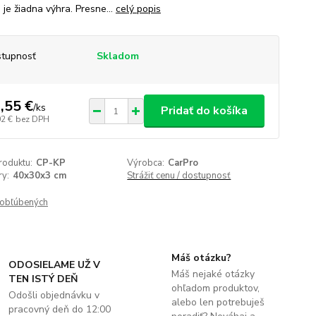
e je žiadna výhra. Presne...
celý popis
tupnosť
Skladom
,55 €
/
ks
Pridať do košíka
02 €
bez DPH
roduktu:
CP-KP
Výrobca:
CarPro
y:
40x30x3 cm
Strážiť cenu / dostupnosť
obľúbených
Máš otázku?
ODOSIELAME UŽ V
Máš nejaké otázky
TEN ISTÝ DEŇ
ohľadom produktov,
Odošli objednávku v
alebo len potrebuješ
pracovný deň do 12:00