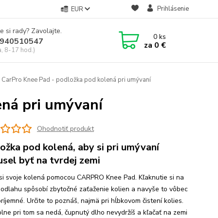
Prihlásenie
EUR
e si rady? Zavolajte.
0
ks
940510547
za
0 €
a, 8-17 hod.)
CarPro Knee Pad - podložka pod kolená pri umývaní
ená pri umývaní
Ohodnotiť produkt
ožka pod kolená, aby si pri umývaní
sel byť na tvrdej zemi
 si svoje kolená pomocou CARPRO Knee Pad. Kľaknutie si na
podlahu spôsobí zbytočné zaťaženie kolien a navyše to vôbec
príjemné. Určite to poznáš, najmä pri hĺbkovom čistení kolies.
plne pri tom sa nedá, čupnutý dlho nevydržíš a kľačať na zemi