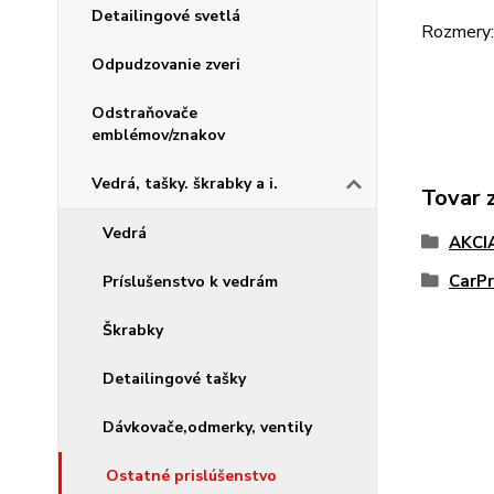
Detailingové svetlá
Rozmery:
Odpudzovanie zveri
Odstraňovače
emblémov/znakov
Vedrá, tašky. škrabky a i.
Tovar 
Vedrá
AKCI
CarP
Príslušenstvo k vedrám
Škrabky
Detailingové tašky
Dávkovače,odmerky, ventily
Ostatné prislúšenstvo