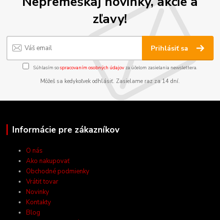
Nepremeškaj novinky, akcie a
zľavy!
Prihlásiť sa
Súhlasím so
spracovaním osobných údajov
za účelom zasielania newslettera.
Môžeš sa kedykoľvek odhlásiť. Zasielame raz za 14 dní.
Informácie pre zákazníkov
O nás
Ako nakupovať
Obchodné podmienky
Vrátiť tovar
Novinky
Kontakty
Blog