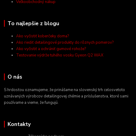
Veľkoobchodný nákup
To najlepšie z blogu
Ako vyčistiť koberčeky doma?
Ako riediť detailingové produkty do rôznych pomerov?
Ako vyčistiť a ochrániť gumové rohože?
Testovanie výdrže tuhého vosku Gyeon Q2 WAX
O nás
S hrdosťou oznamujeme, že prinášame na slovenský trh celosvetoto
uznávaných výrobcov detailingovej chémie a príslušenstva, ktoré sami
používame a vieme, že fungujú.
Kontakty