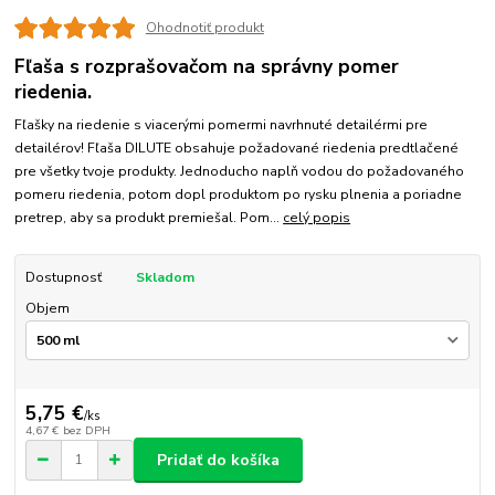
Ohodnotiť produkt
Fľaša s rozprašovačom na správny pomer
riedenia.
Fľašky na riedenie s viacerými pomermi navrhnuté detailérmi pre
detailérov! Fľaša DILUTE obsahuje požadované riedenia predtlačené
pre všetky tvoje produkty. Jednoducho naplň vodou do požadovaného
pomeru riedenia, potom dopl produktom po rysku plnenia a poriadne
pretrep, aby sa produkt premiešal. Pom...
celý popis
Dostupnosť
Skladom
Objem
5,75 €
/
ks
4,67 €
bez DPH
Pridať do košíka