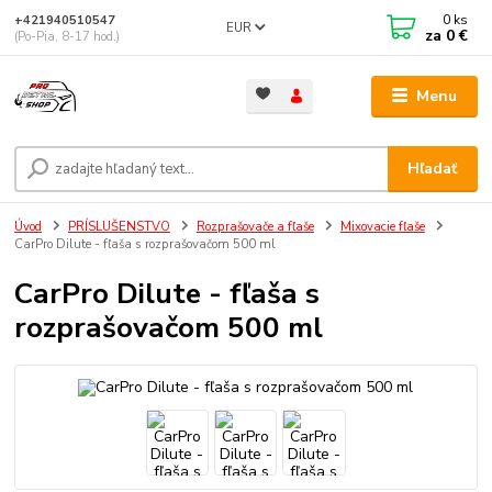
0
ks
+421940510547
EUR
za
0 €
(Po-Pia, 8-17 hod.)
Menu
Hľadať
Úvod
PRÍSLUŠENSTVO
Rozprašovače a fľaše
Mixovacie fľaše
CarPro Dilute - fľaša s rozprašovačom 500 ml
CarPro Dilute - fľaša s
rozprašovačom 500 ml