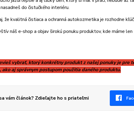
cho jazdí lepšie a aj ťažký deň, ktorý si mal v práci, nebude až ta
nasadneš do čistučkého interiéru.
, že kvalitná čistiaca a ochranná autokozmetika je rozhodne kľú
štív náš e-shop a objav širokú ponuku produktov, kde máme len t
evieš vybrať, ktorý konkrétny produkt z našej ponuky je pre t
 ako aj správnym postupom použitia daného produktu.
 sa vám článok? Zdieľajte ho s priateľmi
Fac