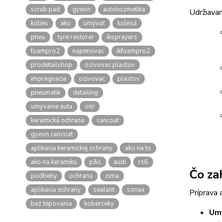
scrub pad
gyeon
autokozmetika
Udržiavan
kolies
ako
umývať
kolesá
pneu
tyre restorer
iksprayers
foampro2
napenovac
ikfoampro2
prodetailshop
ozivovac plastov
impregnacia
ozivovac
plastov
pneumatik
detailing
umyvanie auta
onr
keramická ochrana
cancoat
gyeon cancoat
aplikacia keramickej ochrany
ako na to
ako na keramiku
p&s
audi
rs6
Čo za
podbehy
ochrana
zima
aplikacia ochrany
sealant
sonax
Príprava 
bez tepovania
koberceky
Umý