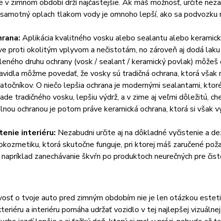
e v zimnom období drží najčastejšie. Ak máš možnosť, určite neza
 samotný oplach tlakom vody je omnoho lepší, ako sa podvozku
rana:
Aplikácia kvalitného vosku alebo sealantu alebo keramick
ve proti okolitým vplyvom a nečistotám, no zároveň aj dodá laku 
leného druhu ochrany (vosk / sealant / keramický povlak) môžeš o
avidla môžme povedať, že vosky sú tradičná ochrana, ktorá však ne
iatočníkov. O niečo lepšia ochrana je modernými sealantami, ktor
pade tradičného vosku, lepšiu výdrž, a v zime aj veľmi dôležitú, c
lnou ochranou je potom práve keramická ochrana, ktorá si však vy
tenie interiéru:
Nezabudni určite aj na dôkladné vyčistenie a dezi
okozmetiku, ktorá skutočne funguje, pri ktorej máš zaručené pož
 napríklad zanechávanie škvŕn po produktoch neurečných pre čist
vosť o tvoje auto pred zimným obdobím nie je len otázkou estetik
teriéru a interiéru pomáha udržať vozidlo v tej najlepšej vizuálne