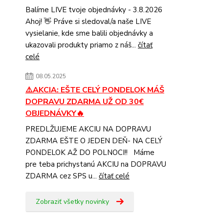
Balíme LIVE tvoje objednávky - 3.8.2026
Ahoj! 👋 Práve si sledoval/a naše LIVE
vysielanie, kde sme balili objednávky a
ukazovali produkty priamo z náš...
čítať
celé
08.05.2025
⚠️AKCIA: EŠTE CELÝ PONDELOK MÁŠ
DOPRAVU ZDARMA UŽ OD 30€
OBJEDNÁVKY🔥
PREDLŽUJEME AKCIU NA DOPRAVU
ZDARMA EŠTE O JEDEN DEŇ- NA CELÝ
PONDELOK AŽ DO POLNOCI!! Máme
pre teba prichystanú AKCIU na DOPRAVU
ZDARMA cez SPS u...
čítať celé
Zobraziť všetky novinky