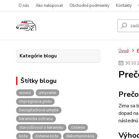
O nás
Ako nakupovať
Obchodné podmienky
Kontakty
Úvod
Kategórie blogu
30
.
10
.
Preč
Štítky blogu
Prečo
wowo
umyvanie
impregnacia pneu
Zima sa b
bezoplachove umytie
dopad na 
keramicka ochrana
následnú 
starostlivosť o keramiku
cistenie
Výhod
koža
čistenie kože
dekontaminácia