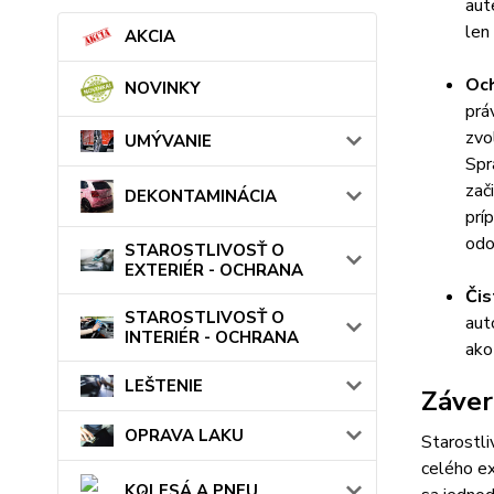
aut
len
AKCIA
Och
NOVINKY
prá
zvo
UMÝVANIE
Spr
zač
DEKONTAMINÁCIA
prí
odo
STAROSTLIVOSŤ O
EXTERIÉR - OCHRANA
Čis
STAROSTLIVOSŤ O
aut
INTERIÉR - OCHRANA
ako
LEŠTENIE
Záver
OPRAVA LAKU
Starostli
celého ex
KOLESÁ A PNEU