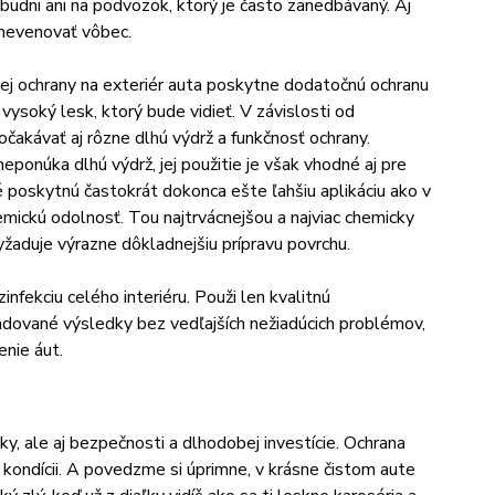
budni ani na podvozok, ktorý je často zanedbávaný. Aj
 nevenovať vôbec.
ej ochrany na exteriér auta poskytne dodatočnú ochranu
vysoký lesk, ktorý bude vidieť. V závislosti od
čakávať aj rôzne dlhú výdrž a funkčnosť ochrany.
ponúka dlhú výdrž, jej použitie je však vhodné aj pre
é poskytnú častokrát dokonca ešte ľahšiu aplikáciu ako v
hemickú odolnosť. Tou najtrvácnejšou a najviac chemicky
žaduje výrazne dôkladnejšiu prípravu povrchu.
nfekciu celého interiéru. Použi len kvalitnú
adované výsledky bez vedľajších nežiadúcich problémov,
enie áut.
y, ale aj bezpečnosti a dlhodobej investície. Ochrana
j kondícii. A povedzme si úprimne, v krásne čistom aute