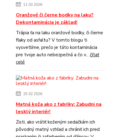
11.03.2026
Oranžové či černe bodky na laku?
Dekontaminácia je základ!
Trápia ťa na laku oranžové bodky, či čierne
fľaky od asfaltu? V tomto blogu ti
vysvetlíme, prečo je táto kontaminácia
pre tvoje auto nebezpečná a čo v...
čítať
celé
25.02.2026
Matná koža ako z fabriky: Zabudni na
lesklý interiér!
Zisti, ako vrátiť koženým sedačkám ich
pôvodný matný vzhľad a chrániť ich pred
praskaním či zafarbením od džínsov. V