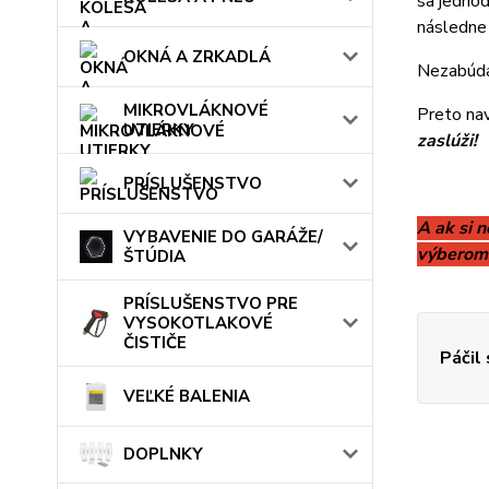
sa jednodu
následne 
OKNÁ A ZRKADLÁ
Nezabúdaj
MIKROVLÁKNOVÉ
Preto nav
UTIERKY
zaslúži!
PRÍSLUŠENSTVO
A ak si n
VYBAVENIE DO GARÁŽE/
výberom,
ŠTÚDIA
PRÍSLUŠENSTVO PRE
VYSOKOTLAKOVÉ
ČISTIČE
Páčil
VEĽKÉ BALENIA
DOPLNKY