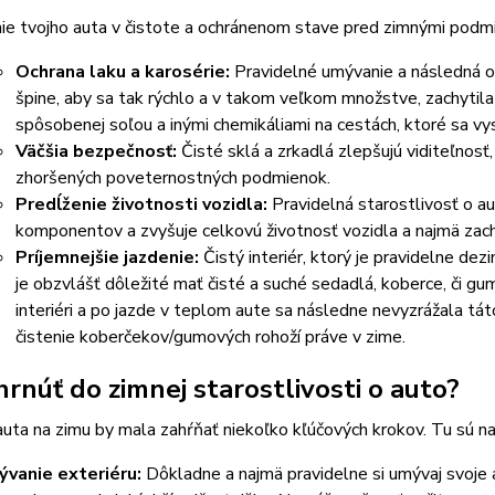
ie tvojho auta v čistote a ochránenom stave pred zimnými podm
Ochrana laku a karosérie:
Pravidelné umývanie a následná oc
špine, aby sa tak rýchlo a v takom veľkom množstve, zachytila
spôsobenej soľou a inými chemikáliami na cestách, ktoré sa vy
Väčšia bezpečnosť:
Čisté sklá a zrkadlá zlepšujú viditeľnosť
zhoršených poveternostných podmienok.
Predĺženie životnosti vozidla:
Pravidelná starostlivosť o 
komponentov a zvyšuje celkovú životnosť vozidla a najmä zach
Príjemnejšie jazdenie:
Čistý interiér, ktorý je pravidelne de
je obzvlášť dôležité mať čisté a suché sedadlá, koberce, či g
interiéri a po jazde v teplom aute sa následne nevyzrážala tá
čistenie koberčekov/gumových rohoží práve v zime.
hrnúť do zimnej starostlivosti o auto?
auta na zimu by mala zahŕňať niekoľko kľúčových krokov. Tu sú n
vanie exteriéru:
Dôkladne a najmä pravidelne si umývaj svoje au