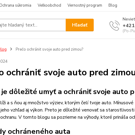
Ochrana súkromia
Veľkoobchod
Vernostný program
Blog
Neviet
Hľadať
+421
(Po-Pi
Blog
Prečo ochrániť svoje auto pred zimou?
2024
o ochrániť svoje auto pred zimo
 je dôležité umyť a ochrániť svoje aut
líži a s ňou aj množstvo výziev, ktorým čelí tvoje auto. Mínusové
jeho vzhľad aj výkon. Preto je dôležité venovať sa starostlivost
ochranu. V tomto blogu sa pozrieme na výhody, ktoré prináša o
y ochráneného auta