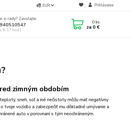
Prihlásenie
EUR
e si rady? Zavolajte.
0
ks
940510547
za
0 €
a, 8-17 hod.)
u?
o pred zimným obdobím
 teploty, sneh, soľ a iné nečistoty môžu mať negatívny
i o tvoje vozidlo a zabezpečiť mu dôkladné umývanie a
chránené auto v porovnaní s tým neochráneným.