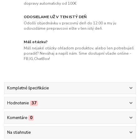
dopravy automaticky od 100€
ODOSIELAME UŽ V TEN ISTÝ DEŇ
Odošli objednávku v pracovný deň do 12:00 a my ju
odovzdáme prepravcovi ešte v ten istý deň.
Máš otázku?
Máš nejaké otázky ohľadom produktov, alebo len potrebuješ
poradiť? Neváhaj a napíš nám. Sme dostupní všade online -
FB,IG,ChatBox!
Kompletné špecifikácie
Hodnotenie
37
Komentáre
0
Na stiahnutie