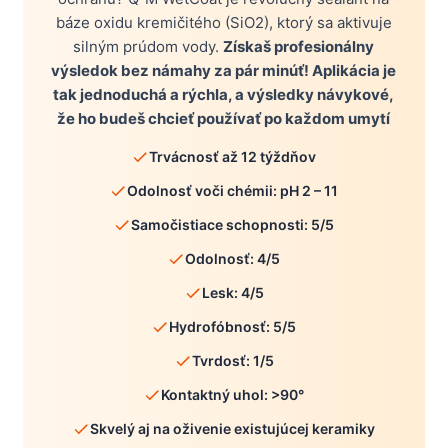
báze oxidu kremičitého (SiO2), ktorý sa aktivuje
silným prúdom vody.
Získaš profesionálny
výsledok bez námahy za pár minúť! Aplikácia je
tak jednoduchá a rýchla, a výsledky návykové,
že ho budeš chcieť používať po každom umytí
Trvácnosť až 12 týždňov
Odolnosť voči chémii: pH 2 – 11
Samočistiace schopnosti: 5/5
Odolnosť: 4/5
Lesk: 4/5
Hydrofóbnosť: 5/5
Tvrdosť: 1/5
Kontaktný uhol: >90°
Skvelý aj na oživenie existujúcej keramiky