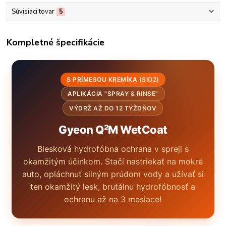
Súvisiaci tovar
5
Kompletné špecifikácie
S PRÍMESOU KREMÍKA (SIO2)
APLIKÁCIA "SPRAY & RINSE"
VÝDRŽ AŽ DO 12 TÝŽDŇOV
Gyeon Q²M WetCoat
Blesková hydrofóbna ochrana v spreji s
okamžitým účinkom. Stačí nastriekať na mokré
auto, opláchnuť silným prúdom vody a užívať si
ten okamžitý lesk, brutálnu hydrofóbnosť a
ochranu až na 3 mesiace!