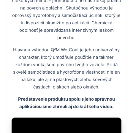
niekoľkých minút - jednoducho ho nastriekaj priamo
na povrch a opláchni. Skutočnou výhodou je
obrovský hydrofóbny a samočistiaci účinok, ktorý je
k dispozícii okamžite po aplikácii. Chemická
odolnosť je sprevádzaná intenzívnym leskom
povrchu.
Hlavnou výhodou Q²M WetCoat je jeho univerzálny
charakter, ktorý umožňuje použitie na takmer
každom vonkajšom povrchu tvojho vozidla. Pridá
skvelé samočistiace a hydrofóbne vlastnosti nielen
na laku, ale aj na plastových alebo kovových
častiach, diskoch alebo oknách.
Predstavenie produktu spolu s jeho správnou
aplikáciou sme zhrnuli aj do krátkeho videa: