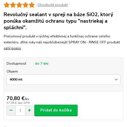
Ohodnotiť produkt
Revolučný sealant v spreji na báze SiO2, ktorý
ponúka okamžitú ochranu typu "nastriekaj a
spláchni".
Prelomový produkt v rýchlej efektívnej a funkčnej ochrane celého
exteriéru, dlhé roky náš najobľúbenejší SPRAY ON - RINSE OFF produkt
celý popis
Dostupnosť
do 7 dní
Objem
70,80 €
/
ks
57,56 €
bez DPH
Pridať do košíka