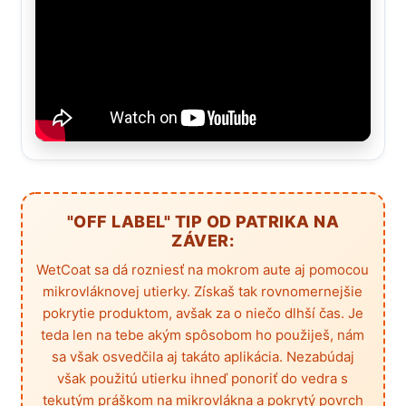
"OFF LABEL" TIP OD PATRIKA NA
ZÁVER:
WetCoat sa dá rozniesť na mokrom aute aj pomocou
mikrovláknovej utierky. Získaš tak rovnomernejšie
pokrytie produktom, avšak za o niečo dlhší čas. Je
teda len na tebe akým spôsobom ho použiješ, nám
sa však osvedčila aj takáto aplikácia. Nezabúdaj
však použitú utierku ihneď ponoriť do vedra s
tekutým práškom na mikrovlákna a pokrytý povrch