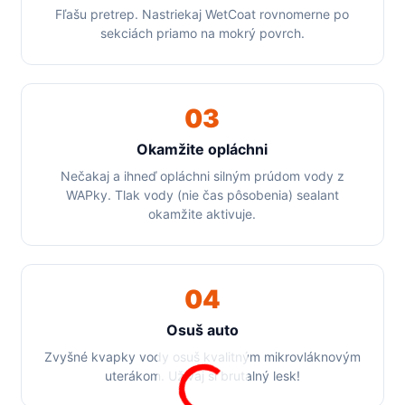
Fľašu pretrep. Nastriekaj WetCoat rovnomerne po
sekciách priamo na mokrý povrch.
03
Okamžite opláchni
Nečakaj a ihneď opláchni silným prúdom vody z
WAPky. Tlak vody (nie čas pôsobenia) sealant
okamžite aktivuje.
04
Osuš auto
Zvyšné kvapky vody osuš kvalitným mikrovláknovým
uterákom. Užívaj si brutalný lesk!