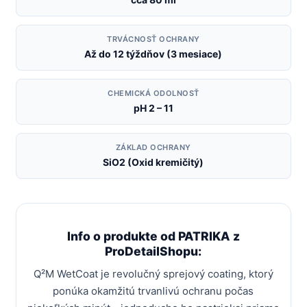
TRVÁCNOSŤ OCHRANY
Až do 12 týždňov (3 mesiace)
CHEMICKÁ ODOLNOSŤ
pH 2 – 11
ZÁKLAD OCHRANY
SiO2 (Oxid kremičitý)
Info o produkte od PATRIKA z
ProDetailShopu:
Q²M WetCoat je revolučný sprejový coating, ktorý
ponúka okamžitú trvanlivú ochranu počas