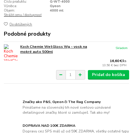
Číslo produktu:
G-WT-4000
Výrobca:
Gyeon
Objem:
4000 ml
Strážiť cenu / dostupnosť
Do obľúbených
Podobné produkty
Koch Chemie WetGloss Wg - vosk na
Skladom
mokré auto 500ml
16,60 €
/
ks
13,50 €
bez DPH
Pridať do košíka
Značky ako P&S, Gyeon či The Rag Company
Prinášame na slovenský trh nové svetovo uznávané
detailingové značky, ktoré si zamiluješ. Tak ako my!
DOPRAVA NAD 100€ ZDARMA
Dopravu cez SPS máš už od 59€ ZDARMA, všetky ostatné typy