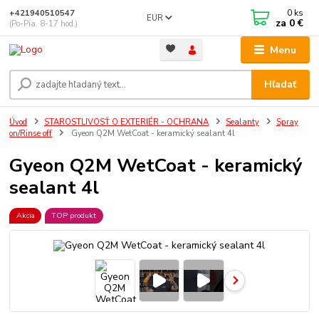
0
ks
+421940510547
EUR
za
0 €
(Po-Pia, 8-17 hod.)
Menu
Hľadať
Úvod
STAROSTLIVOSŤ O EXTERIÉR - OCHRANA
Sealanty
Spray
on/Rinse off
Gyeon Q2M WetCoat - keramický sealant 4l
Gyeon Q2M WetCoat - keramický
sealant 4l
Akcia
TOP produkt