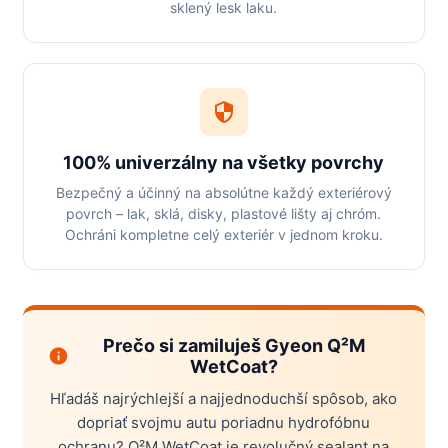
sklený lesk laku.
100% univerzálny na všetky povrchy
Bezpečný a účinný na absolútne každý exteriérový
povrch – lak, sklá, disky, plastové lišty aj chróm.
Ochráni kompletne celý exteriér v jednom kroku.
Prečo si zamiluješ Gyeon Q²M
WetCoat?
Hľadáš najrýchlejší a najjednoduchší spôsob, ako
dopriať svojmu autu poriadnu hydrofóbnu
ochranu? Q²M WetCoat je revolučný sealant na