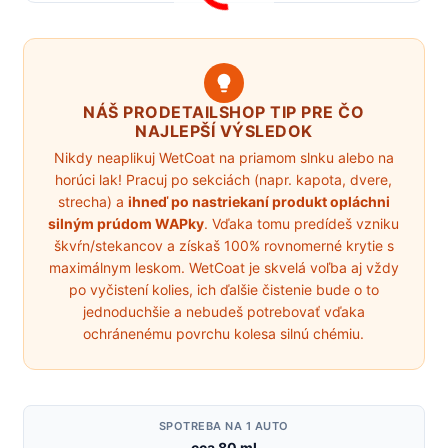
NÁŠ PRODETAILSHOP TIP PRE ČO
NAJLEPŠÍ VÝSLEDOK
Nikdy neaplikuj WetCoat na priamom slnku alebo na
horúci lak! Pracuj po sekciách (napr. kapota, dvere,
strecha) a
ihneď po nastriekaní produkt opláchni
silným prúdom WAPky
. Vďaka tomu predídeš vzniku
škvŕn/stekancov a získaš 100% rovnomerné krytie s
maximálnym leskom. WetCoat je skvelá voľba aj vždy
po vyčistení kolies, ich ďalšie čistenie bude o to
jednoduchšie a nebudeš potrebovať vďaka
ochránenému povrchu kolesa silnú chémiu.
SPOTREBA NA 1 AUTO
cca 80 ml