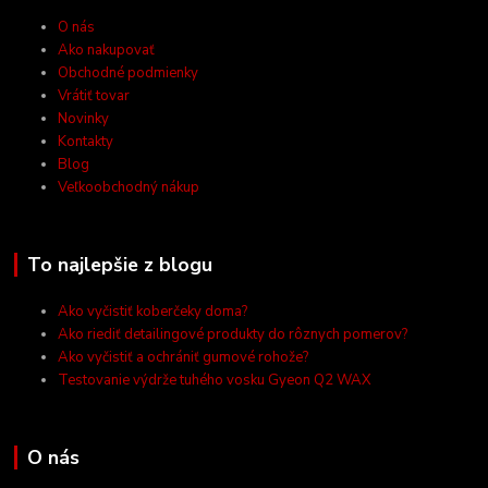
O nás
Ako nakupovať
Obchodné podmienky
Vrátiť tovar
Novinky
Kontakty
Blog
Veľkoobchodný nákup
To najlepšie z blogu
Ako vyčistiť koberčeky doma?
Ako riediť detailingové produkty do rôznych pomerov?
Ako vyčistiť a ochrániť gumové rohože?
Testovanie výdrže tuhého vosku Gyeon Q2 WAX
O nás