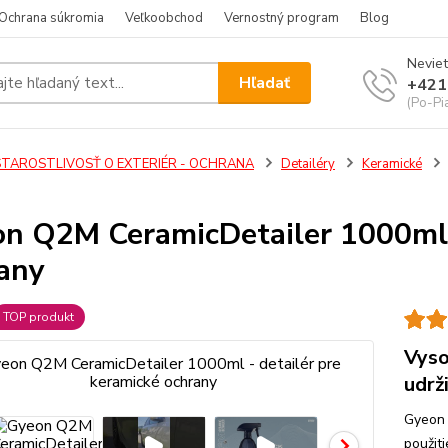
Ochrana súkromia
Veľkoobchod
Vernostný program
Blog
Neviet
Hľadať
+421
(Po-Pi
STAROSTLIVOSŤ O EXTERIÉR - OCHRANA
Detailéry
Keramické
n Q2M CeramicDetailer 1000ml -
any
TOP produkt
Vyso
udrž
Gyeon 
použit