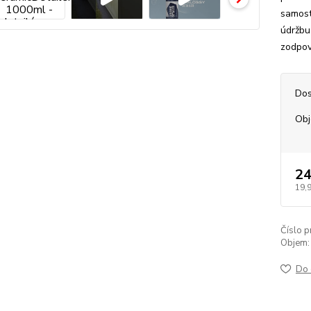
samost
údržbu
zodpov
Dos
Ob
24
19,
Číslo p
Objem:
Do 