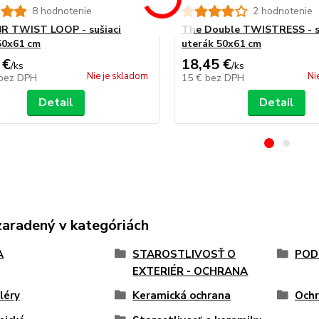
8 hodnotenie
2 hodnotenie
R TWIST LOOP - sušiaci
The Double TWISTRESS - s
50x61 cm
uterák 50x61 cm
 €
18,45 €
/
ks
/
ks
Nie je skladom
Ni
bez DPH
15 €
bez DPH
Detail
Detail
zaradený v kategóriách
A
STAROSTLIVOSŤ O
POD
EXTERIÉR - OCHRANA
léry
Keramická ochrana
Ochr