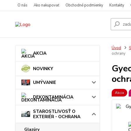
O nás
Ako nakupovať
Obchodné podmienky
Kontakty
Úvod
AKCIA
ochrany
Gyeo
NOVINKY
ochr
UMÝVANIE
Akcia
DEKONTAMINÁCIA
STAROSTLIVOSŤ O
EXTERIÉR - OCHRANA
Glazúry