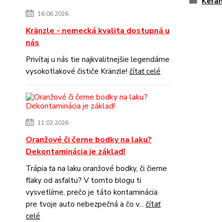
Kera
16.06.2026
Kränzle - nemecká kvalita dostupná u
nás
Privítaj u nás tie najkvalitnejšie legendárne
vysokotlakové čističe Kränzle!
čítať celé
11.03.2026
Oranžové či černe bodky na laku?
Dekontaminácia je základ!
Trápia ťa na laku oranžové bodky, či čierne
fľaky od asfaltu? V tomto blogu ti
vysvetlíme, prečo je táto kontaminácia
pre tvoje auto nebezpečná a čo v...
čítať
celé