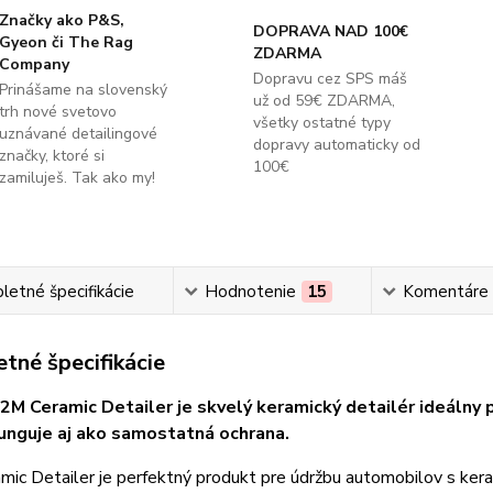
Značky ako P&S,
DOPRAVA NAD 100€
Gyeon či The Rag
ZDARMA
Company
Dopravu cez SPS máš
Prinášame na slovenský
už od 59€ ZDARMA,
trh nové svetovo
všetky ostatné typy
uznávané detailingové
dopravy automaticky od
značky, ktoré si
100€
zamiluješ. Tak ako my!
etné špecifikácie
Hodnotenie
15
Komentáre
tné špecifikácie
M Ceramic Detailer je skvelý keramický detailér ideálny p
unguje aj ako samostatná ochrana.
mic Detailer je perfektný produkt pre údržbu automobilov s ke