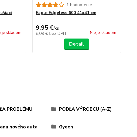
1 hodnotenie
ušiaci
Eagle Edgeless 600 41x41 cm
Eve
sup
9,95 €
12
/
ks
e je skladom
Nie je skladom
8,09 €
bez DPH
10
Detail
ĽA PROBLÉMU
PODĽA VÝROBCU (A-Z)
ana nového auta
Gyeon