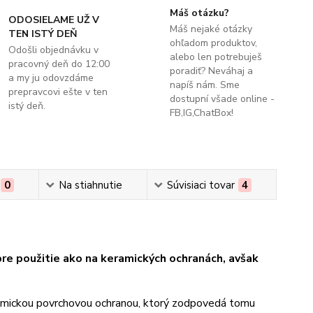
Máš otázku?
ODOSIELAME UŽ V
Máš nejaké otázky
TEN ISTÝ DEŇ
ohľadom produktov,
Odošli objednávku v
alebo len potrebuješ
pracovný deň do 12:00
poradiť? Neváhaj a
a my ju odovzdáme
napíš nám. Sme
prepravcovi ešte v ten
dostupní všade online -
istý deň.
FB,IG,ChatBox!
0
Na stiahnutie
Súvisiaci tovar
4
re použitie ako na keramických ochranách, avšak
ramickou povrchovou ochranou, ktorý zodpovedá tomu