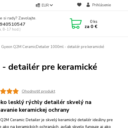
Prihlásenie
EUR
e si rady? Zavolajte.
0
ks
940510547
za
0 €
a, 8-17 hod.)
Gyeon Q2M CeramicDetailer 1000ml - detailér pre keramické
 detailér pre keramické
Ohodnotiť produkt
ko lesklý rýchly detailér skvelý na
iavanie keramickej ochrany
Q2M Ceramic Detailer je skvelý keramický detailér ideálny pre
ie ako na keramických ochranách, avšak skvelo funguje aj ako