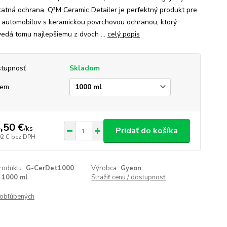
atná ochrana. Q²M Ceramic Detailer je perfektný produkt pre
 automobilov s keramickou povrchovou ochranou, ktorý
edá tomu najlepšiemu z dvoch ...
celý popis
tupnosť
Skladom
jem
,50 €
/
ks
Pridať do košíka
92 €
bez DPH
roduktu:
G-CerDet1000
Výrobca:
Gyeon
1000 ml
Strážiť cenu / dostupnosť
obľúbených