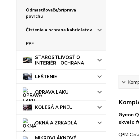
Odmastňovače/príprava
povrchu
Čistenie a ochrana kabrioletov
PPF
STAROSTLIVOSŤ O
INTERIÉR - OCHRANA
LEŠTENIE
Kompl
OPRAVA LAKU
Komple
KOLESÁ A PNEU
Gyeon Q2
skvelo f
OKNÁ A ZRKADLÁ
Q²M Cera
MIKROVLÁKNOVÉ