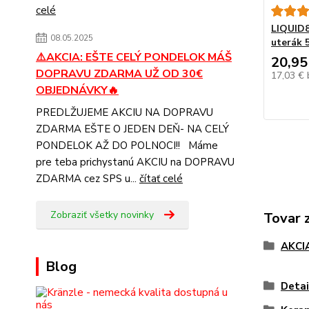
celé
LIQUID8
08.05.2025
uterák 
⚠️AKCIA: EŠTE CELÝ PONDELOK MÁŠ
20,95
DOPRAVU ZDARMA UŽ OD 30€
17,03 €
OBJEDNÁVKY🔥
PREDLŽUJEME AKCIU NA DOPRAVU
ZDARMA EŠTE O JEDEN DEŇ- NA CELÝ
PONDELOK AŽ DO POLNOCI!! Máme
pre teba prichystanú AKCIU na DOPRAVU
ZDARMA cez SPS u...
čítať celé
Zobraziť všetky novinky
Tovar 
AKCI
Blog
Detai