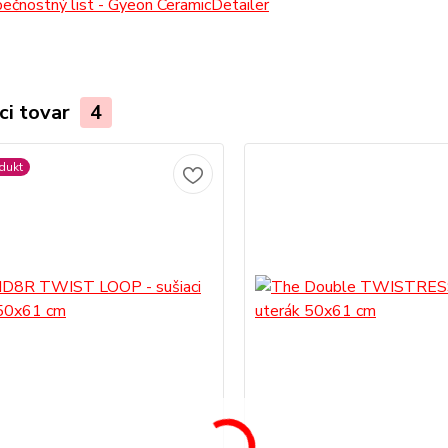
čnostný list - Gyeon CeramicDetailer
ci tovar
4
dukt