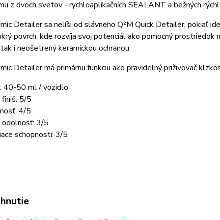
mu z dvoch svetov - rychloaplikačních SEALANT a bežných rýchly
ic Detailer sa nelíši od slávneho Q²M Quick Detailer, pokiaľ ide
krý povrch, kde rozvíja svoj potenciál ako pomocný prostriedok 
tak i neošetrený keramickou ochranou.
ic Detailer má primárnu funkciu ako pravidelný priživovač klzkost
 40-50 ml / vozidlo
finiš: 5/5
nosť: 4/5
 odolnosť: 3/5
ace schopnosti: 3/5
ahnutie