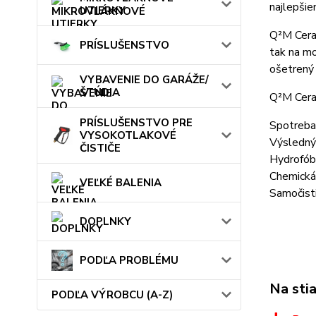
najlepšie
UTIERKY
Q²M Ceram
PRÍSLUŠENSTVO
tak na mo
ošetrený 
VYBAVENIE DO GARÁŽE/
ŠTÚDIA
Q²M Ceram
PRÍSLUŠENSTVO PRE
Spotreba:
VYSOKOTLAKOVÉ
Výsledný 
ČISTIČE
Hydrofób
Chemická
VEĽKÉ BALENIA
Samočisti
DOPLNKY
PODĽA PROBLÉMU
Na sti
PODĽA VÝROBCU (A-Z)