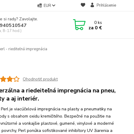
Prihlásenie
EUR
e si rady? Zavolajte.
0
ks
940510547
za
0 €
a, 8-17 hod.)
rl - riediteľná impregnácia
Ohodnotiť produkt
erzálna a riedeiteľná impregnácia na pneu,
y a aj interiér.
 Perl je viacúčelová impregnácia na plasty a pneumatiky na
ody s obsahom oxidu kremičitého. Bezpečné na použitie na
 vnútorné a vonkajšie plastové, gumené, vinylové a moderné
 povrchy, Perl ponúka sofistikované inhibítory UV žiarenia a