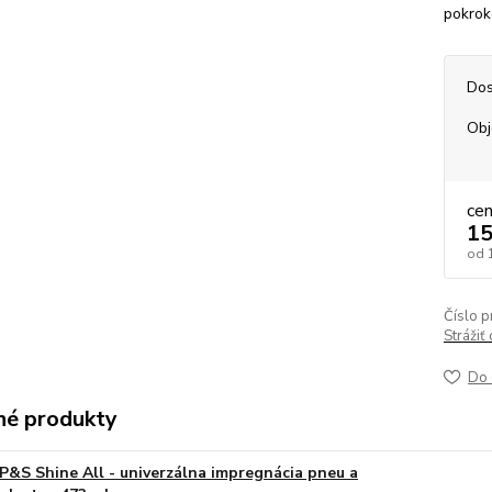
pokrok
Dos
Ob
ce
15
od
Číslo p
Strážiť
Do 
é produkty
P&S Shine All - univerzálna impregnácia pneu a