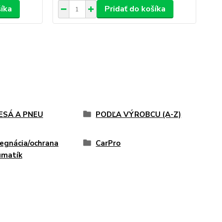
šíka
Pridať do košíka
ESÁ A PNEU
PODĽA VÝROBCU (A-Z)
egnácia/ochrana
CarPro
umatík