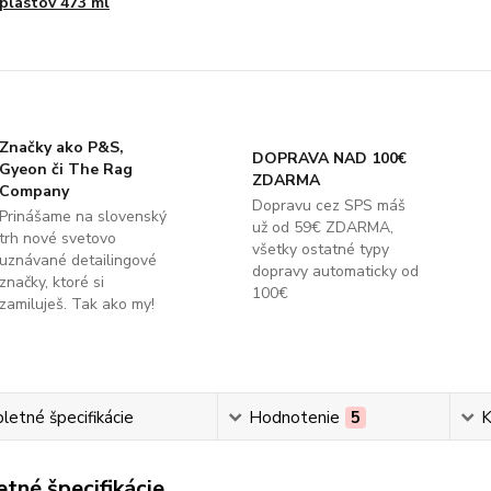
plastov 473 ml
Značky ako P&S,
DOPRAVA NAD 100€
Gyeon či The Rag
ZDARMA
Company
Dopravu cez SPS máš
Prinášame na slovenský
už od 59€ ZDARMA,
trh nové svetovo
všetky ostatné typy
uznávané detailingové
dopravy automaticky od
značky, ktoré si
100€
zamiluješ. Tak ako my!
etné špecifikácie
Hodnotenie
5
K
tné špecifikácie