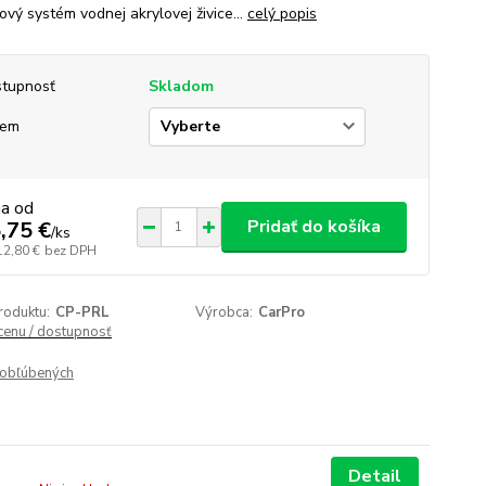
ový systém vodnej akrylovej živice...
celý popis
tupnosť
Skladom
jem
na od
Pridať do košíka
,75 €
/
ks
12,80 €
bez DPH
roduktu:
CP-PRL
Výrobca:
CarPro
 cenu / dostupnosť
obľúbených
Detail