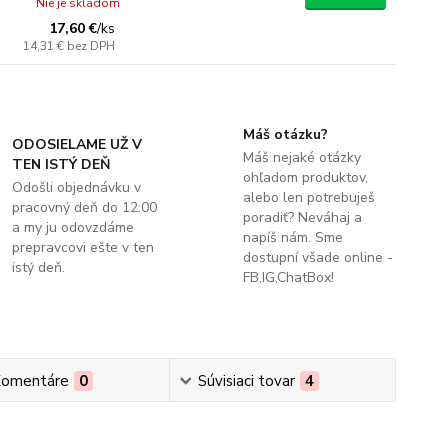
Nie je skladom
17,60 €
/
ks
14,31 €
bez DPH
Máš otázku?
ODOSIELAME UŽ V
Máš nejaké otázky
TEN ISTÝ DEŇ
ohľadom produktov,
Odošli objednávku v
alebo len potrebuješ
pracovný deň do 12:00
poradiť? Neváhaj a
a my ju odovzdáme
napíš nám. Sme
prepravcovi ešte v ten
dostupní všade online -
istý deň.
FB,IG,ChatBox!
omentáre
0
Súvisiaci tovar
4