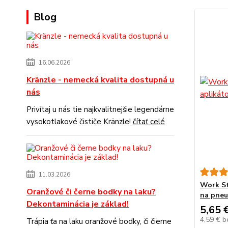
Blog
16.06.2026
Kränzle - nemecká kvalita dostupná u
nás
Privítaj u nás tie najkvalitnejšie legendárne
vysokotlakové čističe Kränzle!
čítať celé
11.03.2026
Work St
Oranžové či černe bodky na laku?
na pneu
Dekontaminácia je základ!
5,65 
4,59 €
b
Trápia ťa na laku oranžové bodky, či čierne