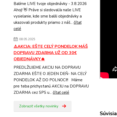
Balíme LIVE tvoje objednávky - 3.8.2026
Ahoj! 👋 Práve si sledoval/a naše LIVE
vysielanie, kde sme balili objednávky a
ukazovali produkty priamo z náš...
čítať
celé
08.05.2025
⚠️AKCIA: EŠTE CELÝ PONDELOK MÁŠ
DOPRAVU ZDARMA UŽ OD 30€
OBJEDNÁVKY🔥
PREDLŽUJEME AKCIU NA DOPRAVU
ZDARMA EŠTE O JEDEN DEŇ- NA CELÝ
PONDELOK AŽ DO POLNOCI!! Máme
pre teba prichystanú AKCIU na DOPRAVU
ZDARMA cez SPS u...
čítať celé
Zobraziť všetky novinky
Súvisia