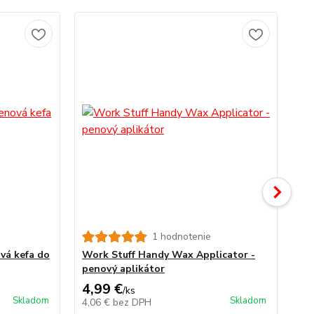
1 hodnotenie
vá kefa do
Work Stuff Handy Wax Applicator -
Ea
penový aplikátor
ap
4,99 €
5,
/
ks
Skladom
Skladom
4,06 €
bez DPH
4,