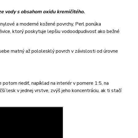
ze vody s obsahom oxidu kremičitého.
vinylové a moderné kožené povrchy, Perl ponúka
 živice, ktorý poskytuje lepšiu vodoodpudivosť ako bežné
sebe matný až pololesklý povrch v závislosti od úrovne
 potom riediť, napíklad na interiér v pomere 1:5, na
 lesk v jednej vrstve, zvýš jeho koncentráciu, ak ti stačí