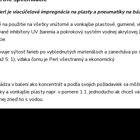
erl je viacúčelová impregnácia na plasty a pneumatiky na bá
na použitie na všetky vnútorné a vonkajšie plastové, gumené, 
vané inhibítory UV žiarenia a pokrokový systém vodnej akrylovej
ie.
vuje sýtosť farieb po vyblednutých materiáloch a zanecháva po 
(až 5: 1), vďaka čomu je Perl všestranný a ekonomický.
hádza v balení ako koncentrát a podľa svojich požiadaviek sa môže
y a vonkajšie plasty napr. v pomere 1:1, jednoducho ak chceš väčší
ej zrieď ho s vodou.