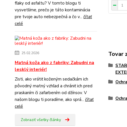
fľaky od asfaltu? V tomto blogu ti
vysvetlíme, prečo je táto kontaminácia
pre tvoje auto nebezpečná a čo v...
čítať
celé
Tovar 
25.02.2026
Matná koža ako z fabriky: Zabudni na
STAR
lesklý interiér!
EXTE
Zisti, ako vrátiť koženým sedačkám ich
Ochra
pôvodný matný vzhľad a chrániť ich pred
praskaním či zafarbením od džínsov. V
Ochra
našom blogu ti poradíme, ako sprá...
čítať
celé
Zobraziť všetky články