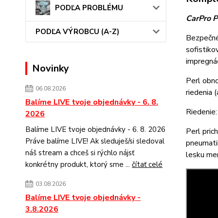
PODĽA PROBLÉMU
CarPro P
PODĽA VÝROBCU (A-Z)
Bezpečné 
sofistiko
impregnác
Novinky
Perl obno
06.08.2026
riedenia 
Balíme LIVE tvoje objednávky - 6. 8.
Riedenie:
2026
Balíme LIVE tvoje objednávky - 6. 8. 2026
Perl pric
Práve balíme LIVE! Ak sleduješ/si sledoval
pneumatik
náš stream a chceš si rýchlo nájsť
lesku men
konkrétny produkt, ktorý sme ...
čítať celé
03.08.2026
Balíme LIVE tvoje objednávky -
3.8.2026