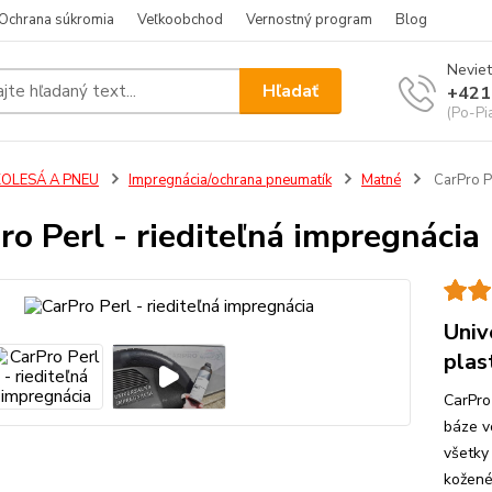
Ochrana súkromia
Veľkoobchod
Vernostný program
Blog
Neviet
Hľadať
+421
(Po-Pi
KOLESÁ A PNEU
Impregnácia/ochrana pneumatík
Matné
CarPro Pe
ro Perl - riediteľná impregnácia
Univ
plast
CarPro
báze v
všetky
kožené