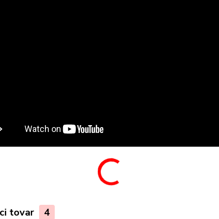
ci tovar
4