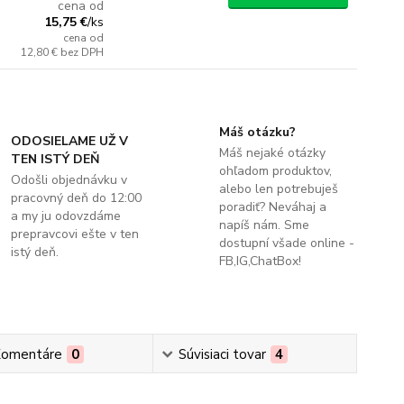
cena od
15,75 €
/
ks
cena od
12,80 €
bez DPH
Máš otázku?
ODOSIELAME UŽ V
Máš nejaké otázky
TEN ISTÝ DEŇ
ohľadom produktov,
Odošli objednávku v
alebo len potrebuješ
pracovný deň do 12:00
poradiť? Neváhaj a
a my ju odovzdáme
napíš nám. Sme
prepravcovi ešte v ten
dostupní všade online -
istý deň.
FB,IG,ChatBox!
omentáre
0
Súvisiaci tovar
4