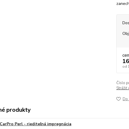
zanech
Dos
Ob
ce
16
od
Číslo p
Strážiť
Do 
é produkty
CarPro Perl - riediteľná impregnácia