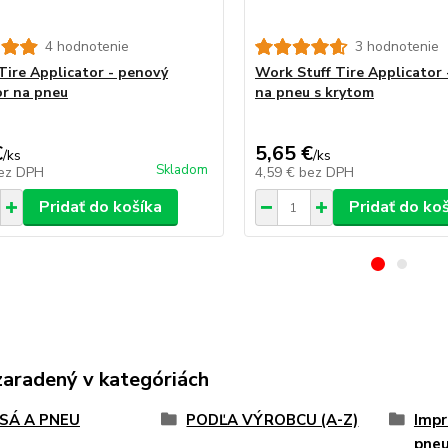
4 hodnotenie
3 hodnotenie
Tire Applicator - penový
Work Stuff Tire Applicator 
or na pneu
na pneu s krytom
€
5,65 €
/
ks
/
ks
Skladom
ez DPH
4,59 €
bez DPH
Pridať do košíka
Pridať do ko
zaradený v kategóriách
SÁ A PNEU
PODĽA VÝROBCU (A-Z)
Impr
pne