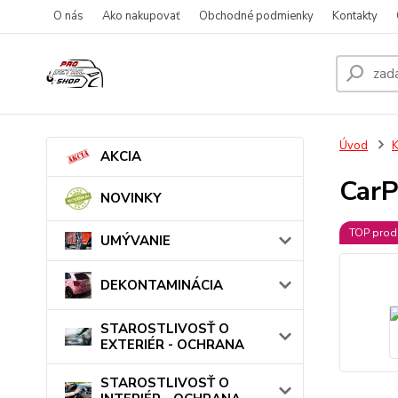
O nás
Ako nakupovať
Obchodné podmienky
Kontakty
Úvod
AKCIA
CarP
NOVINKY
TOP prod
UMÝVANIE
DEKONTAMINÁCIA
STAROSTLIVOSŤ O
EXTERIÉR - OCHRANA
STAROSTLIVOSŤ O