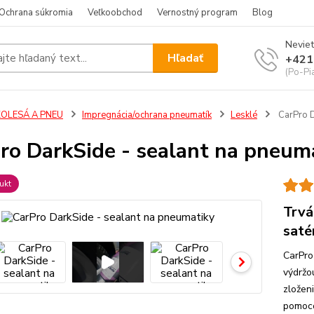
Ochrana súkromia
Veľkoobchod
Vernostný program
Blog
Neviet
Hľadať
+421
(Po-Pi
KOLESÁ A PNEU
Impregnácia/ochrana pneumatík
Lesklé
CarPro D
ro DarkSide - sealant na pneum
ukt
Trvá
saté
CarPro
výdržo
zložen
pomoco