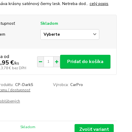
áva krásny saténový čierny lesk. Netreba dod...
celý popis
tupnosť
Skladom
jem
na od
Pridať do košíka
,95 €
/
ks
13,78 €
bez DPH
roduktu:
CP-DarkS
Výrobca:
CarPro
 cenu / dostupnosť
obľúbených
Skladom
Zvoliť variant