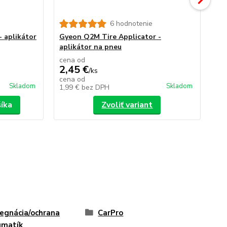
6 hodnotenie
Ca
na
- aplikátor
Gyeon Q2M Tire Applicator -
aplikátor na pneu
cena od
2,45 €
/
ks
9,
cena od
Skladom
Skladom
1,99 €
bez DPH
7,
šíka
Zvoliť variant
egnácia/ochrana
CarPro
umatík