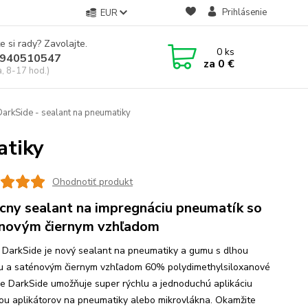
Prihlásenie
EUR
e si rady? Zavolajte.
0
ks
940510547
za
0 €
a, 8-17 hod.)
arkSide - sealant na pneumatiky
atiky
Ohodnotiť produkt
cny sealant na impregnáciu pneumatík so
novým čiernym vzhľadom
 DarkSide je nový sealant na pneumatiky a gumu s dlhou
u a saténovým čiernym vzhľadom 60% polydimethylsiloxanové
ie DarkSide umožňuje super rýchlu a jednoduchú aplikáciu
u aplikátorov na pneumatiky alebo mikrovlákna. Okamžite