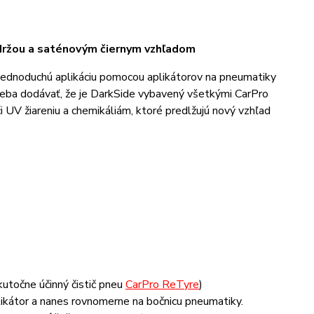
ýdržou a saténovým čiernym vzhľadom
jednoduchú aplikáciu pomocou aplikátorov na pneumatiky
reba dodávať, že je DarkSide vybavený všetkými CarPro
 UV žiareniu a chemikáliám, ktoré predlžujú nový vzhľad
utočne účinný čistič pneu
CarPro ReTyre
)
likátor a nanes rovnomerne na bočnicu pneumatiky.