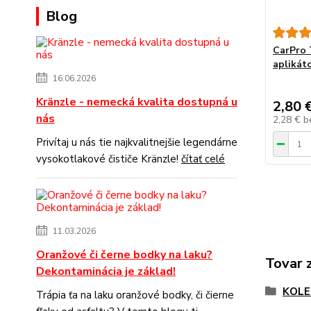
Blog
CarPro 
aplikát
16.06.2026
Kränzle - nemecká kvalita dostupná u
2,80 
nás
2,28 €
b
Privítaj u nás tie najkvalitnejšie legendárne
vysokotlakové čističe Kränzle!
čítať celé
11.03.2026
Oranžové či černe bodky na laku?
Tovar 
Dekontaminácia je základ!
KOLE
Trápia ťa na laku oranžové bodky, či čierne