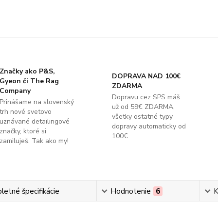
Značky ako P&S,
DOPRAVA NAD 100€
Gyeon či The Rag
ZDARMA
Company
Dopravu cez SPS máš
Prinášame na slovenský
už od 59€ ZDARMA,
trh nové svetovo
všetky ostatné typy
uznávané detailingové
dopravy automaticky od
značky, ktoré si
100€
zamiluješ. Tak ako my!
etné špecifikácie
Hodnotenie
6
K