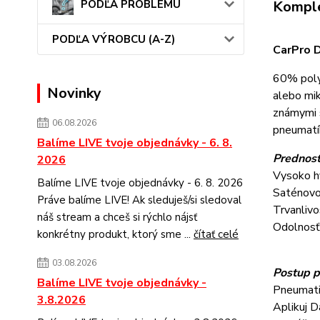
Komple
PODĽA PROBLÉMU
PODĽA VÝROBCU (A-Z)
CarPro D
60% poly
Novinky
alebo mik
známymi s
06.08.2026
pneumatík
Balíme LIVE tvoje objednávky - 6. 8.
Prednost
2026
Vysoko h
Balíme LIVE tvoje objednávky - 6. 8. 2026
Saténovo 
Práve balíme LIVE! Ak sleduješ/si sledoval
Trvanliv
náš stream a chceš si rýchlo nájsť
Odolnosť 
konkrétny produkt, ktorý sme ...
čítať celé
03.08.2026
Postup p
Balíme LIVE tvoje objednávky -
Pneumatik
3.8.2026
Aplikuj D