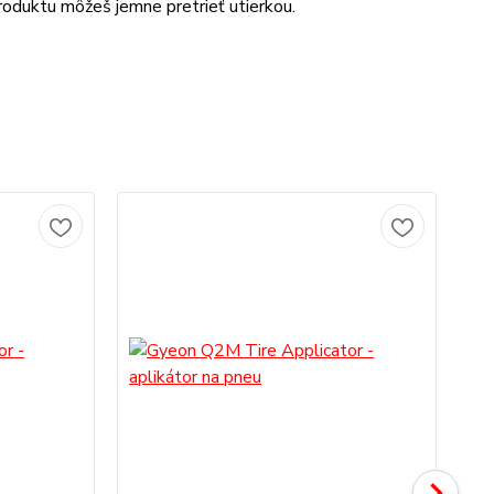
roduktu môžeš jemne pretrieť utierkou.
No