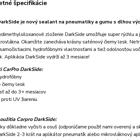
tné špecifikácie
arkSide je nový sealant na pneumatiky a gumu s dlhou v
dimethylsiloxanové zloženie DarkSide umožňuje super rýchlu a 
rovlákna. Okamžite zanecháva krásny saténový čierny lesk. Net
amočistiacimi, hydrofóbnymi vlastnosťami a tiež odolnosťou voči
. Aplikácia DarkSide vydrží až 3 mesiace!
i CarPro DarkSide:
ydrofóbny
čierny lesk
osť až do 3+ mesiacov
proti UV žiareniu
oužitia Carpro DarkSide:
y dôkladne vyčisti a osuš (odporúčame použiť nami overený a sk
arkSide 2-3 krát na aplikátor pneumatík alebo mikrovláknový ap