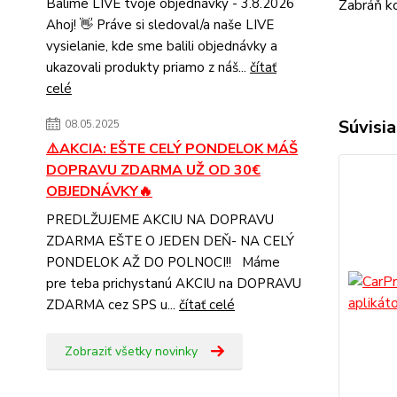
Balíme LIVE tvoje objednávky - 3.8.2026
Zabráň ko
Ahoj! 👋 Práve si sledoval/a naše LIVE
vysielanie, kde sme balili objednávky a
ukazovali produkty priamo z náš...
čítať
celé
Súvisia
08.05.2025
⚠️AKCIA: EŠTE CELÝ PONDELOK MÁŠ
DOPRAVU ZDARMA UŽ OD 30€
OBJEDNÁVKY🔥
PREDLŽUJEME AKCIU NA DOPRAVU
ZDARMA EŠTE O JEDEN DEŇ- NA CELÝ
PONDELOK AŽ DO POLNOCI!! Máme
pre teba prichystanú AKCIU na DOPRAVU
ZDARMA cez SPS u...
čítať celé
Zobraziť všetky novinky