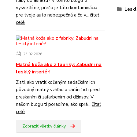
fľaky od asfaltu? V tomto blogu ti
vysvetlíme, prečo je táto kontaminácia
Leskl
pre tvoje auto nebezpečná a čo v...
čítať
celé
25.02.2026
Matná koža ako z fabriky: Zabudni na
lesklý interiér!
Zisti, ako vrátiť koženým sedačkám ich
pôvodný matný vzhľad a chrániť ich pred
praskaním či zafarbením od džínsov. V
našom blogu ti poradíme, ako sprá...
čítať
celé
Zobraziť všetky články