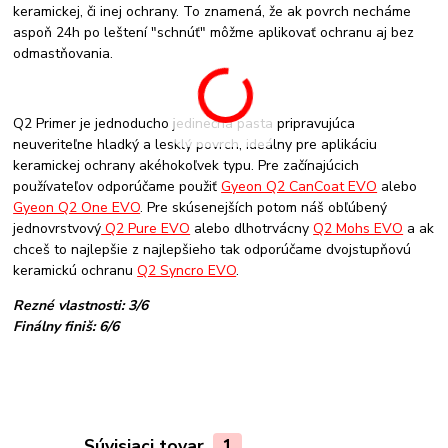
keramickej, či inej ochrany. To znamená, že ak povrch necháme
aspoň 24h po leštení "schnúť" môžme aplikovať ochranu aj bez
odmastňovania.
Q2 Primer je jednoducho jedinečná pasta pripravujúca
neuveriteľne hladký a lesklý povrch, ideálny pre aplikáciu
keramickej ochrany akéhokoľvek typu. Pre začínajúcich
používateľov odporúčame použiť
Gyeon Q2 CanCoat EVO
alebo
Gyeon Q2 One EVO
. Pre skúsenejších potom náš obľúbený
jednovrstvový
Q2 Pure EVO
alebo dlhotrvácny
Q2 Mohs EVO
a ak
chceš to najlepšie z najlepšieho tak odporúčame dvojstupňovú
keramickú ochranu
Q2 Syncro EVO
.
Rezné vlastnosti: 3/6
Finálny finiš: 6/6
Súvisiaci tovar
1