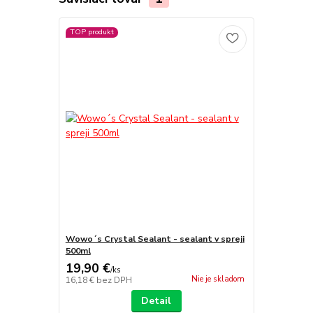
TOP produkt
Wowo´s Crystal Sealant - sealant v spreji
500ml
19,90 €
/
ks
Nie je skladom
16,18 €
bez DPH
Detail