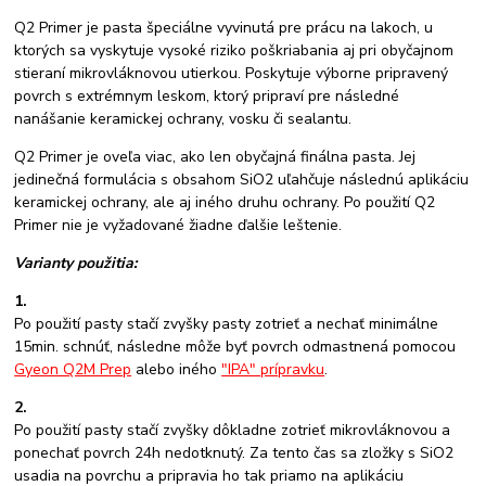
Q2 Primer je pasta špeciálne vyvinutá pre prácu na lakoch, u
ktorých sa vyskytuje vysoké riziko poškriabania aj pri obyčajnom
stieraní mikrovláknovou utierkou. Poskytuje výborne pripravený
povrch s extrémnym leskom, ktorý pripraví pre následné
nanášanie keramickej ochrany, vosku či sealantu.
Q2 Primer je oveľa viac, ako len obyčajná finálna pasta. Jej
jedinečná formulácia s obsahom SiO2 uľahčuje následnú aplikáciu
keramickej ochrany, ale aj iného druhu ochrany. Po použití Q2
Primer nie je vyžadované žiadne ďalšie leštenie.
Varianty použitia:
1.
Po použití pasty stačí zvyšky pasty zotrieť a nechať minimálne
15min. schnúť, následne môže byť povrch odmastnená pomocou
Gyeon Q2M Prep
alebo iného
"IPA" prípravku
.
2.
Po použití pasty stačí zvyšky dôkladne zotrieť mikrovláknovou a
ponechať povrch 24h nedotknutý. Za tento čas sa zložky s SiO2
usadia na povrchu a pripravia ho tak priamo na aplikáciu