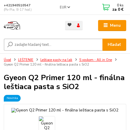
0
ks
+421940510547
EUR
za
0 €
(Po-Pia, 8-17 hod.)
Menu
Hľadať
Úvod
LEŠTENIE
Leštiace pasty na lak
S voskom - All in One
Gyeon Q2 Primer 120 ml - finálna leštiaca pasta s SiO2
Gyeon Q2 Primer 120 ml - finálna
leštiaca pasta s SiO2
Novinka