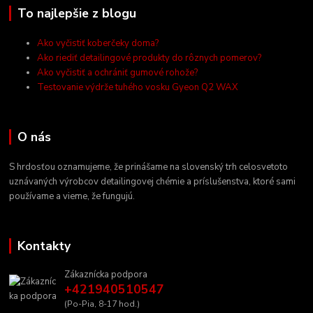
To najlepšie z blogu
Ako vyčistiť koberčeky doma?
Ako riediť detailingové produkty do rôznych pomerov?
Ako vyčistiť a ochrániť gumové rohože?
Testovanie výdrže tuhého vosku Gyeon Q2 WAX
O nás
S hrdosťou oznamujeme, že prinášame na slovenský trh celosvetoto
uznávaných výrobcov detailingovej chémie a príslušenstva, ktoré sami
používame a vieme, že fungujú.
Kontakty
Zákaznícka podpora
+421940510547
(Po-Pia, 8-17 hod.)