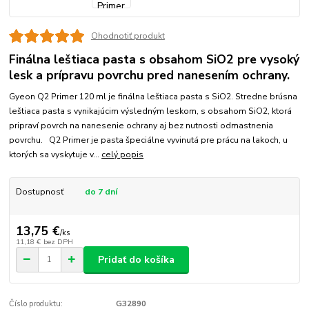
Ohodnotiť produkt
Finálna leštiaca pasta s obsahom SiO2 pre vysoký
lesk a prípravu povrchu pred nanesením ochrany.
Gyeon Q2 Primer 120 ml je finálna leštiaca pasta s SiO2. Stredne brúsna
leštiaca pasta s vynikajúcim výsledným leskom, s obsahom SiO2, ktorá
pripraví povrch na nanesenie ochrany aj bez nutnosti odmastnenia
povrchu. Q2 Primer je pasta špeciálne vyvinutá pre prácu na lakoch, u
ktorých sa vyskytuje v...
celý popis
Dostupnosť
do 7 dní
13,75 €
/
ks
11,18 €
bez DPH
Pridať do košíka
Číslo produktu:
G32890