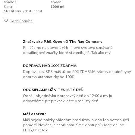
Výrobca:
Gyeon
Objem:
1000 ml
Strážiť cenu / dostupnosť
Do obľúbených
Značky ako P&S, Gyeon či The Rag Company
Prinášame na slovenský trh nové svetovo uznávané
detailingové značky, ktoré si zamiluješ. Tak ako my!
DOPRAVA NAD 100€ ZDARMA
Dopravu cez SPS máš už od 59€ ZDARMA, všetky ostatné typy
dopravy automaticky od 100€
ODOSIELAME UŽ V TEN ISTÝ DEŇ
Odošli objednávku v pracovný deň do 12:00 a my ju
odovzdáme prepravcovi ešte v ten istý deň.
Máš otázku?
Máš nejaké otázky ohľadom produktov, alebo len potrebuješ
poradiť? Neváhaj a napíš nám. Sme dostupní všade online -
FB,IG,ChatBox!