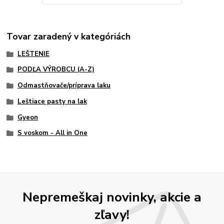
Tovar zaradený v kategóriách
LEŠTENIE
PODĽA VÝROBCU (A-Z)
Odmastňovače/príprava laku
Leštiace pasty na lak
Gyeon
S voskom - All in One
Nepremeškaj novinky, akcie a
zľavy!