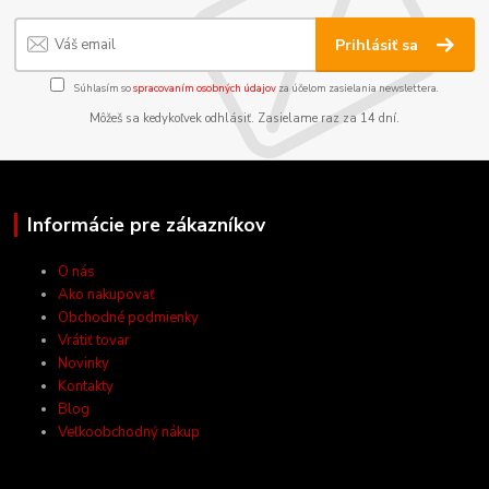
Prihlásiť sa
Súhlasím so
spracovaním osobných údajov
za účelom zasielania newslettera.
Môžeš sa kedykoľvek odhlásiť. Zasielame raz za 14 dní.
Informácie pre zákazníkov
O nás
Ako nakupovať
Obchodné podmienky
Vrátiť tovar
Novinky
Kontakty
Blog
Veľkoobchodný nákup