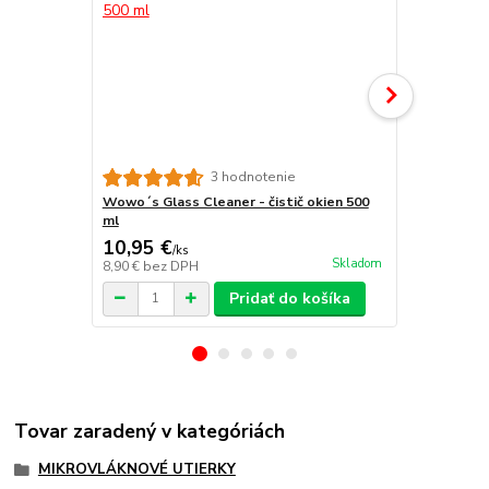
3 hodnotenie
Wowo´s Glass Cleaner - čistič okien 500
Stoner Invis
ml
okien 643ml
10,95 €
15,45 €
/
ks
/
k
Skladom
8,90 €
bez DPH
12,56 €
bez 
Pridať do košíka
Tovar zaradený v kategóriách
MIKROVLÁKNOVÉ UTIERKY