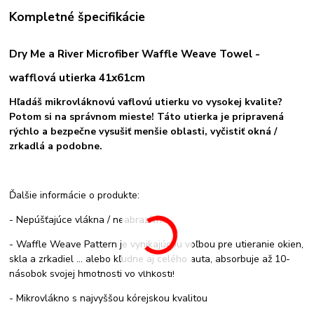
Kompletné špecifikácie
Dry Me a River Microfiber Waffle Weave Towel -
wafflová utierka 41x61cm
Hľadáš mikrovláknovú vaflovú utierku vo vysokej kvalite?
Potom si na správnom mieste! Táto utierka je pripravená
rýchlo a bezpečne vysušiť menšie oblasti, vyčistiť okná /
zrkadlá a podobne.
Ďalšie informácie o produkte:
- Nepúšťajúce vlákna / neabrazívne
- Waffle Weave Pattern je vynikajúcou voľbou pre utieranie okien,
skla a zrkadiel ... alebo kľudne aj celého auta, absorbuje až 10-
násobok svojej hmotnosti vo vlhkosti!
- Mikrovlákno s najvyššou kórejskou kvalitou