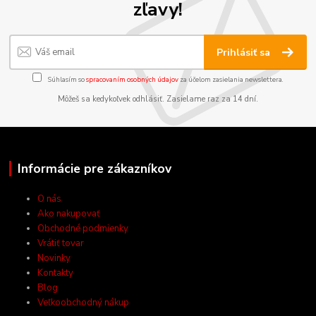
zľavy!
Prihlásiť sa
Súhlasím so
spracovaním osobných údajov
za účelom zasielania newslettera.
Môžeš sa kedykoľvek odhlásiť. Zasielame raz za 14 dní.
Informácie pre zákazníkov
O nás
Ako nakupovať
Obchodné podmienky
Vrátiť tovar
Novinky
Kontakty
Blog
Veľkoobchodný nákup