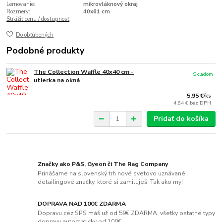
Lemovanie:
mikrovláknový okraj
Rozmery:
40x61 cm
Strážiť cenu / dostupnosť
Do obľúbených
Podobné produkty
The Collection Waffle 40x40 cm -
Skladom
utierka na okná
5,95 €
/
ks
4,84 €
bez DPH
Pridať do košíka
Značky ako P&S, Gyeon či The Rag Company
Prinášame na slovenský trh nové svetovo uznávané
detailingové značky, ktoré si zamiluješ. Tak ako my!
DOPRAVA NAD 100€ ZDARMA
Dopravu cez SPS máš už od 59€ ZDARMA, všetky ostatné typy
dopravy automaticky od 100€