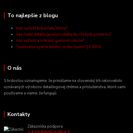
To najlepšie z blogu
Ako vyčistiť koberčeky doma?
Ako riediť detailingové produkty do rôznych pomerov?
Ako vyčistiť a ochrániť gumové rohože?
Testovanie výdrže tuhého vosku Gyeon Q2 WAX
O nás
S hrdosťou oznamujeme, že prinášame na slovenský trh celosvetoto
uznávaných výrobcov detailingovej chémie a príslušenstva, ktoré sami
používame a vieme, že fungujú.
Kontakty
Zákaznícka podpora
+421940510547