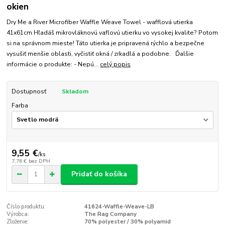
okien
Dry Me a River Microfiber Waffle Weave Towel - wafflová utierka
41x61cm Hľadáš mikrovláknovú vaflovú utierku vo vysokej kvalite? Potom
si na správnom mieste! Táto utierka je pripravená rýchlo a bezpečne
vysušiť menšie oblasti, vyčistiť okná / zrkadlá a podobne. Ďalšie
informácie o produkte: - Nepú...
celý popis
Dostupnosť
Skladom
Farba
9,55 €
/
ks
7,76 €
bez DPH
Pridať do košíka
Číslo produktu:
41624-Waffle-Weave-LB
Výrobca:
The Rag Company
Zloženie:
70% polyester / 30% polyamid