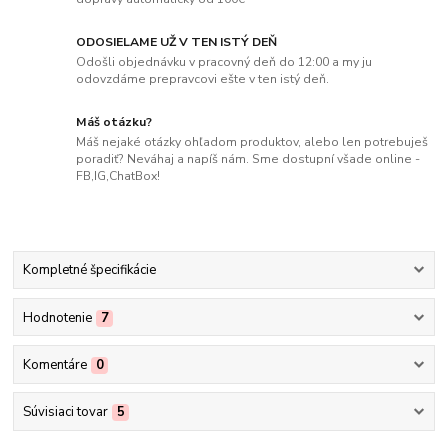
ODOSIELAME UŽ V TEN ISTÝ DEŇ
Odošli objednávku v pracovný deň do 12:00 a my ju
odovzdáme prepravcovi ešte v ten istý deň.
Máš otázku?
Máš nejaké otázky ohľadom produktov, alebo len potrebuješ
poradiť? Neváhaj a napíš nám. Sme dostupní všade online -
FB,IG,ChatBox!
Kompletné špecifikácie
Hodnotenie
7
Komentáre
0
Súvisiaci tovar
5