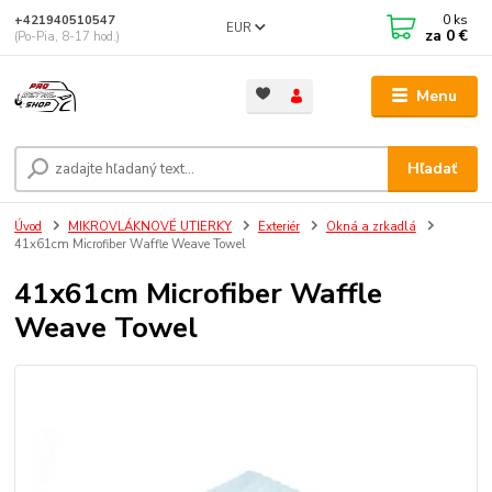
0
ks
+421940510547
EUR
za
0 €
(Po-Pia, 8-17 hod.)
Menu
Hľadať
Úvod
MIKROVLÁKNOVÉ UTIERKY
Exteriér
Okná a zrkadlá
41x61cm Microfiber Waffle Weave Towel
41x61cm Microfiber Waffle
Weave Towel