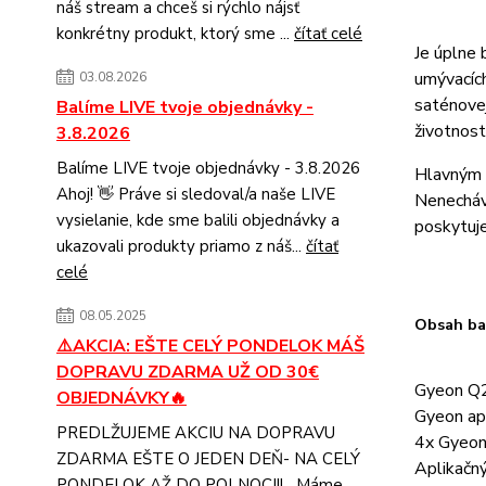
náš stream a chceš si rýchlo nájsť
konkrétny produkt, ktorý sme ...
čítať celé
Je úplne 
umývacích
03.08.2026
saténovej
Balíme LIVE tvoje objednávky -
životnost
3.8.2026
Balíme LIVE tvoje objednávky - 3.8.2026
Hlavným r
Ahoj! 👋 Práve si sledoval/a naše LIVE
Nenecháva
vysielanie, kde sme balili objednávky a
poskytuje
ukazovali produkty priamo z náš...
čítať
celé
08.05.2025
Obsah ba
⚠️AKCIA: EŠTE CELÝ PONDELOK MÁŠ
DOPRAVU ZDARMA UŽ OD 30€
Gyeon Q
OBJEDNÁVKY🔥
Gyeon ap
PREDLŽUJEME AKCIU NA DOPRAVU
4x Gyeo
ZDARMA EŠTE O JEDEN DEŇ- NA CELÝ
Aplikačn
PONDELOK AŽ DO POLNOCI!! Máme