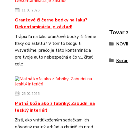
11.03.2026
Oranžové či černe bodky na laku?
Dekontaminácia je základ!
Tovar 
Trápia ťa na laku oranžové bodky, či čierne
fľaky od asfaltu? V tomto blogu ti
NOVI
vysvetlíme, prečo je táto kontaminácia
pre tvoje auto nebezpečná a čo v...
čítať
Keram
celé
25.02.2026
Matná koža ako z fabriky: Zabudni na
lesklý interiér!
Zisti, ako vrátiť koženým sedačkám ich
pôvodný matný vzhľad a chrániť ich pred