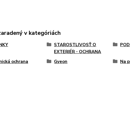
zaradený v kategóriách
NKY
STAROSTLIVOSŤ O
POD
EXTERIÉR - OCHRANA
ická ochrana
Gyeon
Na p