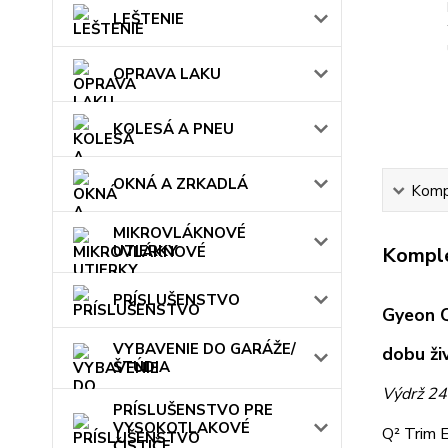
LEŠTENIE
OPRAVA LAKU
KOLESÁ A PNEU
OKNÁ A ZRKADLÁ
Kompl
MIKROVLÁKNOVÉ
UTIERKY
Komple
PRÍSLUŠENSTVO
Gyeon Q
VYBAVENIE DO GARÁŽE/
dobu ži
ŠTÚDIA
Výdrž 24
PRÍSLUŠENSTVO PRE
VYSOKOTLAKOVÉ
Q² Trim E
ČISTIČE