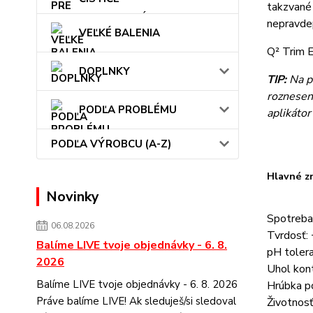
takzvané 
nepravde
VEĽKÉ BALENIA
Q² Trim E
DOPLNKY
TIP:
Na p
rozneseni
PODĽA PROBLÉMU
aplikátor
PODĽA VÝROBCU (A-Z)
Hlavné z
Novinky
Spotreba:
06.08.2026
Tvrdosť:
Balíme LIVE tvoje objednávky - 6. 8.
pH tolera
2026
Uhol kon
Balíme LIVE tvoje objednávky - 6. 8. 2026
Hrúbka po
Práve balíme LIVE! Ak sleduješ/si sledoval
Životnos