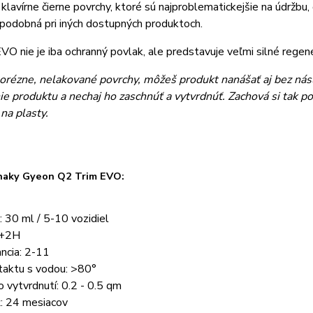
klavírne čierne povrchy, ktoré sú najproblematickejšie na údržbu, či
podobná pri iných dostupných produktoch.
VO nie je iba ochranný povlak, ale predstavuje veľmi silné regene
orézne, nelakované povrchy, môžeš produkt nanášať aj bez nás
e produktu a nechaj ho zaschnúť a vytvrdnúť. Zachová si tak p
 na plasty.
naky Gyeon Q2 Trim EVO:
 30 ml / 5-10 vozidiel
 +2H
ncia: 2-11
taktu s vodou: >80°
 vytvrdnutí: 0.2 - 0.5 qm
ť: 24 mesiacov