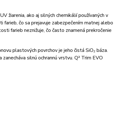
žiarenia, ako aj silných chemikálií používaných v
ti farieb, čo sa prejavuje zabezpečením matnej alebo
osti farieb neznižuje, čo často znamená prekročenie
ovu plastových povrchov je jeho čistá SiO₂ báza.
e a zanecháva silnú ochrannú vrstvu. Q² Trim EVO