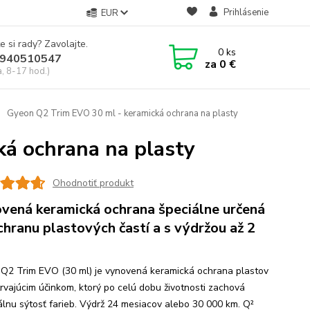
Prihlásenie
EUR
e si rady? Zavolajte.
0
ks
940510547
za
0 €
a, 8-17 hod.)
Gyeon Q2 Trim EVO 30 ml - keramická ochrana na plasty
á ochrana na plasty
Ohodnotiť produkt
vená keramická ochrana špeciálne určená
chranu plastových častí a s výdržou až 2
Q2 Trim EVO (30 ml) je vynovená keramická ochrana plastov
trvajúcim účinkom, ktorý po celú dobu životnosti zachová
lnu sýtosť farieb. Výdrž 24 mesiacov alebo 30 000 km. Q²