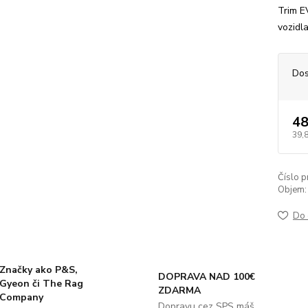
Trim E
vozidla
Dos
48
39,
Číslo p
Objem:
Do 
Značky ako P&S,
DOPRAVA NAD 100€
Gyeon či The Rag
ZDARMA
Company
Dopravu cez SPS máš