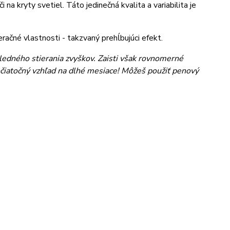
 na kryty svetiel. Táto jedinečná kvalita a variabilita je
račné vlastnosti - takzvaný prehĺbujúci efekt.
ledného stierania zvyškov. Zaisti však rovnomerné
očiatočný vzhľad na dlhé mesiace! Môžeš použiť penový