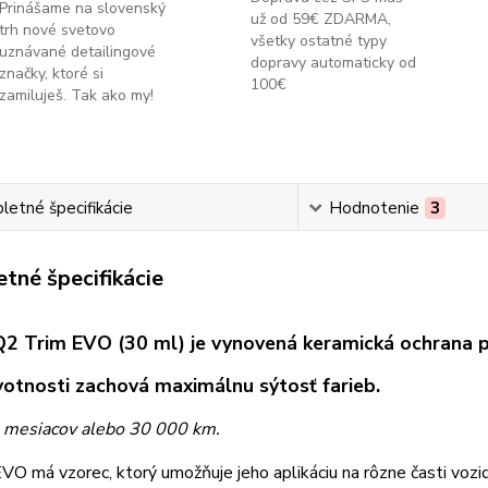
Prinášame na slovenský
už od 59€ ZDARMA,
trh nové svetovo
všetky ostatné typy
uznávané detailingové
dopravy automaticky od
značky, ktoré si
100€
zamiluješ. Tak ako my!
etné špecifikácie
Hodnotenie
3
tné špecifikácie
2 Trim EVO (30 ml) je vynovená keramická ochrana pl
votnosti zachová maximálnu sýtosť farieb.
 mesiacov alebo 30 000 km.
VO má vzorec, ktorý umožňuje jeho aplikáciu na rôzne časti vozidl