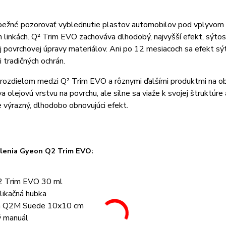
bežné pozorovať vyblednutie plastov automobilov pod vplyvom UV 
 linkách. Q² Trim EVO zachováva dlhodobý, najvyšší efekt, sýtos
 povrchovej úpravy materiálov. Ani po 12 mesiacoch sa efekt sýt
i tradičných ochrán.
ozdielom medzi Q² Trim EVO a rôznymi ďalšími produktmi na obn
 olejovú vrstvu na povrchu, ale silne sa viaže k svojej štruktúr
 výrazný, dlhodobo obnovujúci efekt.
lenia Gyeon Q2 Trim EVO:
2 Trim EVO 30 ml
likačná hubka
n Q2M Suede 10x10 cm
ý manuál