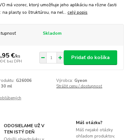
VO má vzorec, ktorý umožňuje jeho aplikáciu na rôzne časti
: na plasty so štruktúrou, na nel...
celý popis
tupnosť
Skladom
,95 €
/
ks
Pridať do košíka
80 €
bez DPH
roduktu:
G26006
Výrobca:
Gyeon
30 ml
Strážiť cenu / dostupnosť
obľúbených
Máš otázku?
ODOSIELAME UŽ V
Máš nejaké otázky
TEN ISTÝ DEŇ
ohľadom produktov,
Odošli objednávku v