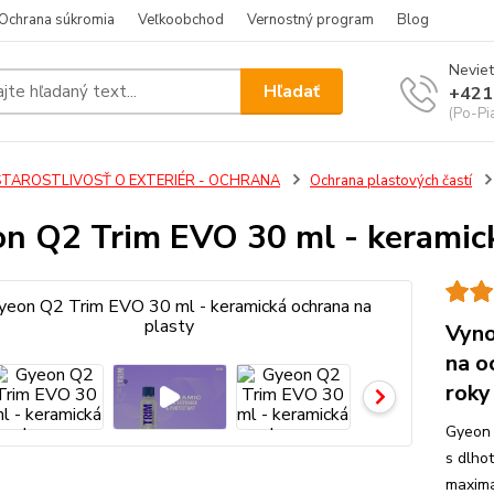
Ochrana súkromia
Veľkoobchod
Vernostný program
Blog
Neviet
Hľadať
+421
(Po-Pi
STAROSTLIVOSŤ O EXTERIÉR - OCHRANA
Ochrana plastových častí
n Q2 Trim EVO 30 ml - keramick
Vyno
na o
roky
Gyeon 
s dlho
maximá