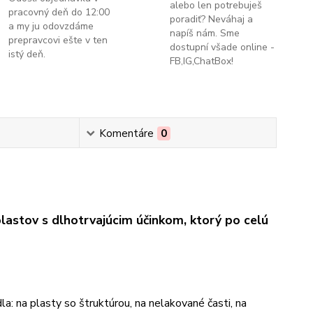
alebo len potrebuješ
pracovný deň do 12:00
poradiť? Neváhaj a
a my ju odovzdáme
napíš nám. Sme
prepravcovi ešte v ten
dostupní všade online -
istý deň.
FB,IG,ChatBox!
Komentáre
0
astov s dlhotrvajúcim účinkom, ktorý po celú
a: na plasty so štruktúrou, na nelakované časti, na