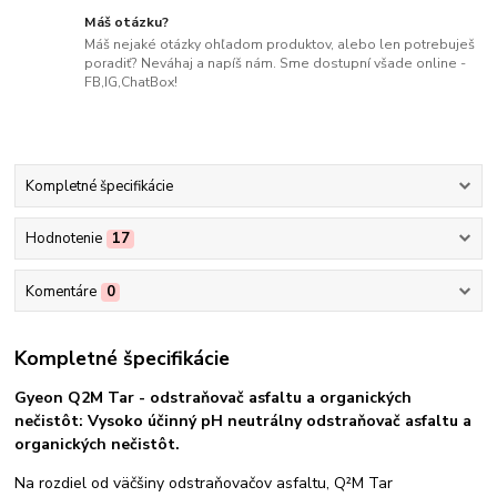
Máš otázku?
Máš nejaké otázky ohľadom produktov, alebo len potrebuješ
poradiť? Neváhaj a napíš nám. Sme dostupní všade online -
FB,IG,ChatBox!
Kompletné špecifikácie
Hodnotenie
17
Komentáre
0
Kompletné špecifikácie
Gyeon Q2M Tar - odstraňovač asfaltu a organických
nečistôt: Vysoko účinný pH neutrálny odstraňovač asfaltu a
organických nečistôt.
Na rozdiel od väčšiny odstraňovačov asfaltu, Q²M Tar