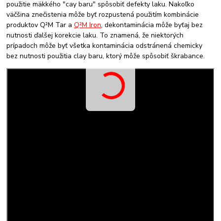
použitie mäkkého "cay baru" spôsobiť defekty laku. Nakoľko
väčšina znečistenia môže byť rozpustená použitím kombinácie
produktov Q²M Tar a
Q²M Iron
, dekontaminácia môže byťaj bez
nutnosti ďalšej korekcie laku. To znamená, že niektorých
prípadoch môže byť všetka kontaminácia odstránená chemicky
bez nutnosti použitia clay baru, ktorý môže spôsobiť škrabance.