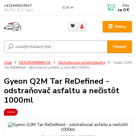
0
ks
+421940510547
EUR
za
0 €
(Po-Pia, 8-17 hod.)
Menu
Hľadať
Úvod
DEKONTAMINÁCIA
Odstraňovanie asfaltu/lepidla
Gyeon Q2M
Tar ReDefined - odstraňovač asfaltu a nečistôt 1000ml
Gyeon Q2M Tar ReDefined -
odstraňovač asfaltu a nečistôt
1000ml
Akcia