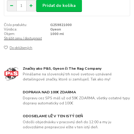
Pridať do košíka
Číslo produktu:
G259821000
Výrobca:
Gyeon
Objem:
1000 ml
Strážiť cenu / dostupnosť
Do obľúbených
Značky ako P&S, Gyeon či The Rag Company
Prinášame na slovenský trh nové svetovo uznávané
detailingové značky, ktoré si zamiluješ. Tak ako my!
DOPRAVA NAD 100€ ZDARMA
Dopravu cez SPS máš už od 59€ ZDARMA, všetky ostatné typy
dopravy automaticky od 100€
ODOSIELAME UŽ V TEN ISTÝ DEŇ
Odošli objednávku v pracovný deň do 12:00 a my ju
odovzdáme prepravcovi ešte v ten istý deň.