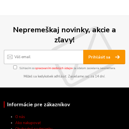
Nepremeškaj novinky, akcie a
zľavy!
Prihlásiť sa
Súhlasím so
spracovaním osobných údajov
za účelom zasielania newslettera.
Môžeš sa kedykoľvek odhlásiť. Zasielame raz za 14 dní.
Informácie pre zákazníkov
O nás
Ako nakupovať