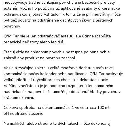
neovplyvňuje žiadne vonkajšie povrchy a je bezpečný pre celý
exteriér. Možno ho použiť na už aplikované sealanty či keramické
ochrany, sklo aj plast. Vzhľadom k tomu, že je pH neutrálny, môže
byť tiež použitý na odstránenie dechtových škvŕn z leštených
povrchov.
Q²M Tar nie je len odstraňovač asfaltu, ale účinne rozpúšťa
organické nečistoty alebo lepidlá.
Pracuj vždy na chladnom povrchu, postupne po paneloch a
zabráň aby produkt na povrchu zaschol.
Vozidlá zvyčajne zbierajú veľké množstvo dechtu a asfaltovej
kontaminácie počas každodenného použiívania. Q²M Tar poskytuje
veľkú príležitosť urýchliť proces chemickej dekontaminácie.
Väčšina znečistenia je jednoducho rozpustená len samotným
nastriekaním na povrch, čo umožňuje dosiahnuť hladký povrchu v
krátkom okamihu.
Celková spotreba na dekontamináciu 1 vozidla: cca 100 ml
pH neutrálne zloženie
Na mäkkých alebo stredne tvrdých lakoch môže dokonca aj