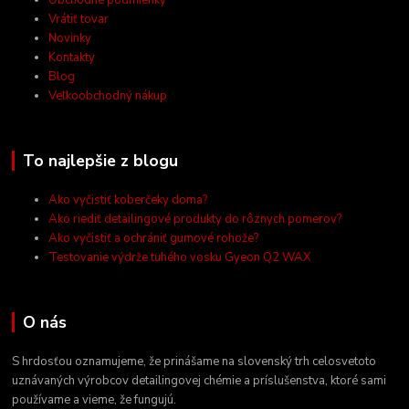
Obchodné podmienky
Vrátiť tovar
Novinky
Kontakty
Blog
Veľkoobchodný nákup
To najlepšie z blogu
Ako vyčistiť koberčeky doma?
Ako riediť detailingové produkty do rôznych pomerov?
Ako vyčistiť a ochrániť gumové rohože?
Testovanie výdrže tuhého vosku Gyeon Q2 WAX
O nás
S hrdosťou oznamujeme, že prinášame na slovenský trh celosvetoto
uznávaných výrobcov detailingovej chémie a príslušenstva, ktoré sami
používame a vieme, že fungujú.