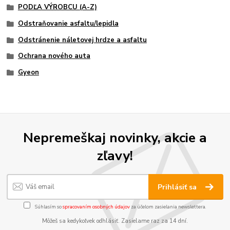
PODĽA VÝROBCU (A-Z)
Odstraňovanie asfaltu/lepidla
Odstránenie náletovej hrdze a asfaltu
Ochrana nového auta
Gyeon
Nepremeškaj novinky, akcie a
zľavy!
Prihlásiť sa
Súhlasím so
spracovaním osobných údajov
za účelom zasielania newslettera.
Môžeš sa kedykoľvek odhlásiť. Zasielame raz za 14 dní.