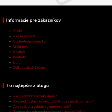
Informácie pre zákazníkov
O nás
Ako nakupovať
Obchodné podmienky
Vrátiť tovar
Novinky
Kontakty
Blog
Veľkoobchodný nákup
To najlepšie z blogu
Ako vyčistiť koberčeky doma?
Ako riediť detailingové produkty do rôznych pomerov?
Ako vyčistiť a ochrániť gumové rohože?
Testovanie výdrže tuhého vosku Gyeon Q2 WAX