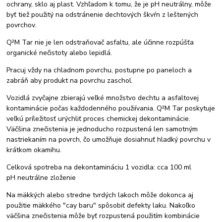
ochrany, sklo aj plast. Vzhľadom k tomu, že je pH neutrálny, môže
byť tiež použitý na odstránenie dechtových škvŕn z leštených
povrchov.
Q²M Tar nie je len odstraňovač asfaltu, ale účinne rozpúšťa
organické nečistoty alebo lepidlá.
Pracuj vždy na chladnom povrchu, postupne po paneloch a
zabráň aby produkt na povrchu zaschol.
Vozidlá zvyčajne zbierajú veľké množstvo dechtu a asfaltovej
kontaminácie počas každodenného použiívania. Q²M Tar poskytuje
veľkú príležitosť urýchliť proces chemickej dekontaminácie.
Väčšina znečistenia je jednoducho rozpustená len samotným
nastriekaním na povrch, čo umožňuje dosiahnuť hladký povrchu v
krátkom okamihu.
Celková spotreba na dekontamináciu 1 vozidla: cca 100 ml
pH neutrálne zloženie
Na mäkkých alebo stredne tvrdých lakoch môže dokonca aj
použitie mäkkého "cay baru" spôsobiť defekty laku. Nakoľko
väčšina znečistenia môže byť rozpustená použitím kombinácie