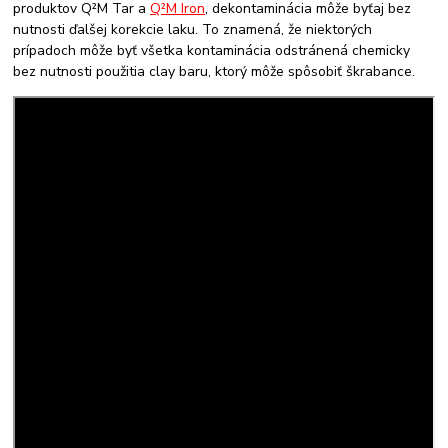
produktov Q²M Tar a
Q²M Iron
, dekontaminácia môže byťaj bez
nutnosti ďalšej korekcie laku. To znamená, že niektorých
prípadoch môže byť všetka kontaminácia odstránená chemicky
bez nutnosti použitia clay baru, ktorý môže spôsobiť škrabance.