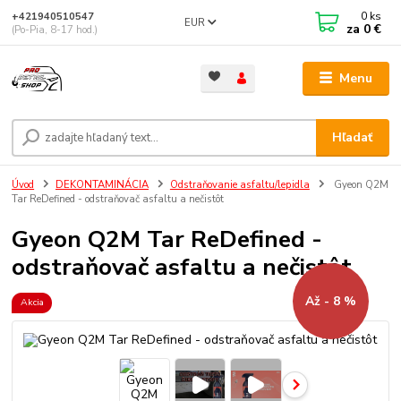
0
ks
+421940510547
EUR
za
0 €
(Po-Pia, 8-17 hod.)
Menu
Hľadať
Úvod
DEKONTAMINÁCIA
Odstraňovanie asfaltu/lepidla
Gyeon Q2M
Tar ReDefined - odstraňovač asfaltu a nečistôt
Gyeon Q2M Tar ReDefined -
odstraňovač asfaltu a nečistôt
Až - 8 %
Akcia