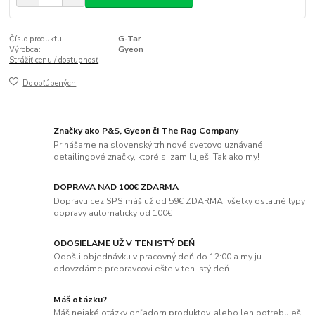
Číslo produktu:
G-Tar
Výrobca:
Gyeon
Strážiť cenu / dostupnosť
Do obľúbených
Značky ako P&S, Gyeon či The Rag Company
Prinášame na slovenský trh nové svetovo uznávané
detailingové značky, ktoré si zamiluješ. Tak ako my!
DOPRAVA NAD 100€ ZDARMA
Dopravu cez SPS máš už od 59€ ZDARMA, všetky ostatné typy
dopravy automaticky od 100€
ODOSIELAME UŽ V TEN ISTÝ DEŇ
Odošli objednávku v pracovný deň do 12:00 a my ju
odovzdáme prepravcovi ešte v ten istý deň.
Máš otázku?
Máš nejaké otázky ohľadom produktov, alebo len potrebuješ