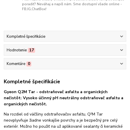
poradiť? Neváhaj a napíš nám. Sme dostupní všade online -
FB,IG,ChatBox!
Kompletné špecifikácie
Hodnotenie
17
Komentáre
0
Kompletné špecifikácie
Gyeon Q2M Tar - odstraňovač asfaltu a organických
nečistôt: Vysoko účinný pH neutrálny odstraňovač asfaltu a
organických nečistôt.
Na rozdiel od väčšiny odstraňovačov asfaltu, Q²M Tar
neovplyvňuje žiadne vonkajšie povrchy a je bezpečný pre celý
exteriér. Možno ho použiť na už aplikované sealanty či keramické