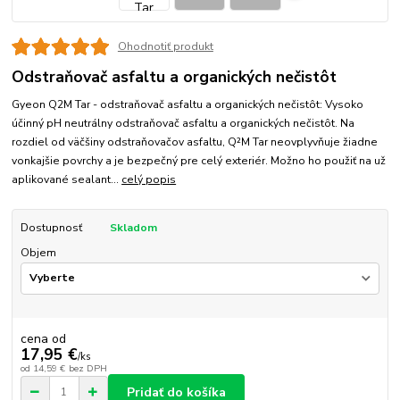
Ohodnotiť produkt
Odstraňovač asfaltu a organických nečistôt
Gyeon Q2M Tar - odstraňovač asfaltu a organických nečistôt: Vysoko
účinný pH neutrálny odstraňovač asfaltu a organických nečistôt. Na
rozdiel od väčšiny odstraňovačov asfaltu, Q²M Tar neovplyvňuje žiadne
vonkajšie povrchy a je bezpečný pre celý exteriér. Možno ho použiť na už
aplikované sealant...
celý popis
Dostupnosť
Skladom
Objem
cena od
17,95 €
/
ks
od
14,59 €
bez DPH
Pridať do košíka