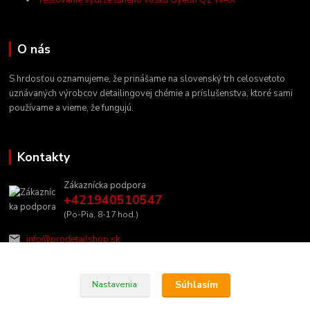
O nás
S hrdosťou oznamujeme, že prinášame na slovenský trh celosvetoto
uznávaných výrobcov detailingovej chémie a príslušenstva, ktoré sami
používame a vieme, že fungujú.
Kontakty
Zákaznícka podpora
+421940510547
(Po-Pia, 8-17 hod.)
info@prodetailshop.sk
Súhlasím
Nastavenia