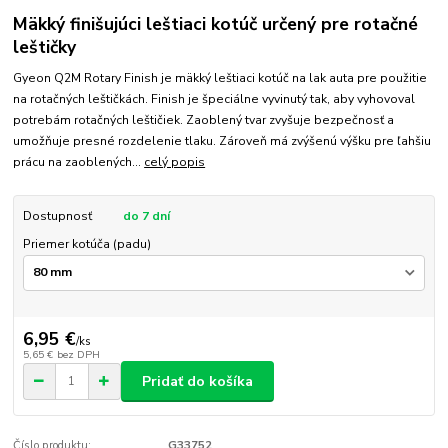
Mäkký finišujúci leštiaci kotúč určený pre rotačné
leštičky
Gyeon Q2M Rotary Finish je mäkký leštiaci kotúč na lak auta pre použitie
na rotačných leštičkách. Finish je špeciálne vyvinutý tak, aby vyhovoval
potrebám rotačných leštičiek. Zaoblený tvar zvyšuje bezpečnosť a
umožňuje presné rozdelenie tlaku. Zároveň má zvýšenú výšku pre ľahšiu
prácu na zaoblených...
celý popis
Dostupnosť
do 7 dní
Priemer kotúča (padu)
6,95 €
/
ks
5,65 €
bez DPH
Pridať do košíka
Číslo produktu:
G33752