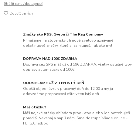
Strážiť cenu / dostupnosť
Do obľúbených
Značky ako P&S, Gyeon či The Rag Company
Prinášame na slovenský trh nové svetovo uznávané
detailingové značky, ktoré si zamiluješ. Tak ako my!
DOPRAVA NAD 100€ ZDARMA
Dopravu cez SPS máš už od 59€ ZDARMA, všetky ostatné typy
dopravy automaticky od 100€
ODOSIELAME UŽ V TEN ISTÝ DEŇ
Odošli objednávku v pracovný deň do 12:00 a my ju
odovzdáme prepravcovi ešte v ten istý deň.
Máš otázku?
Máš nejaké otázky ohľadom produktov, alebo len potrebuješ
poradiť? Neváhaj a napíš nám. Sme dostupní všade online -
FB,IG,ChatBox!