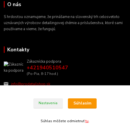
O nás
S hrdosťou oznamujeme, že prinášame na slovenský trh celosvetoto
uznávaných výrobcov detailingovej chémie a príslušenstva, ktoré sami
používame a vieme, že fungujú.
Kontakty
Zákaznícka podpora
+421940510547
(Po-Pia, 8-17 hod.)
info@prodetailshop.sk
Súhlasím
Nastavenia
Súhlas môžete odmietnuť
tu
.
Vytvorené na
Eshop-rychlo.sk