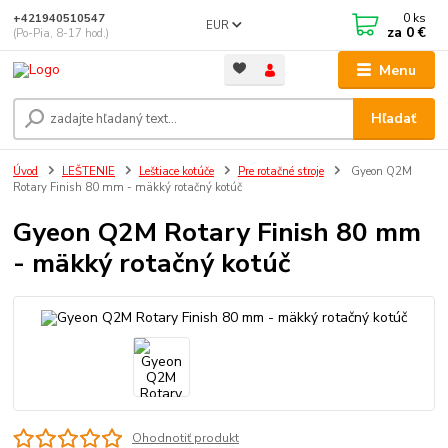
0
ks
+421940510547
EUR
za
0 €
(Po-Pia, 8-17 hod.)
Menu
Hľadať
Úvod
LEŠTENIE
Leštiace kotúče
Pre rotačné stroje
Gyeon Q2M
Rotary Finish 80 mm - mäkký rotačný kotúč
Gyeon Q2M Rotary Finish 80 mm
- mäkký rotačný kotúč
Ohodnotiť produkt