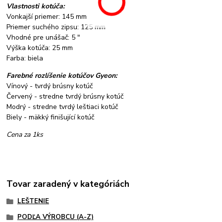
Vlastnosti kotúča:
Vonkajší priemer: 145 mm
Priemer suchého zipsu: 125 mm
Vhodné pre unášač: 5 "
Výška kotúča: 25 mm
Farba: biela
Farebné rozlíšenie kotúčov Gyeon:
Vínový - tvrdý brúsny kotúč
Červený - stredne tvrdý brúsny kotúč
Modrý - stredne tvrdý leštiaci kotúč
Biely - mäkký finišující kotúč
Cena za 1ks
Tovar zaradený v kategóriách
LEŠTENIE
PODĽA VÝROBCU (A-Z)