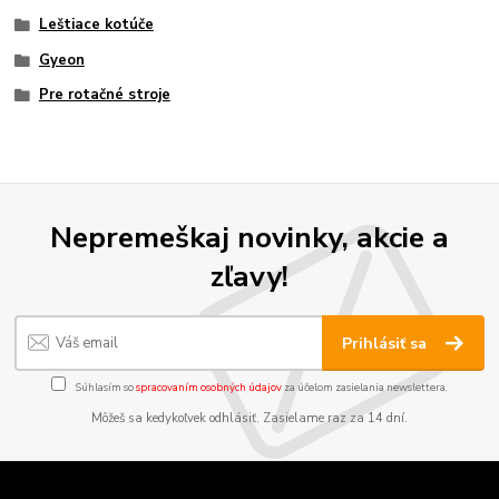
Leštiace kotúče
Gyeon
Pre rotačné stroje
Nepremeškaj novinky, akcie a
zľavy!
Prihlásiť sa
Súhlasím so
spracovaním osobných údajov
za účelom zasielania newslettera.
Môžeš sa kedykoľvek odhlásiť. Zasielame raz za 14 dní.