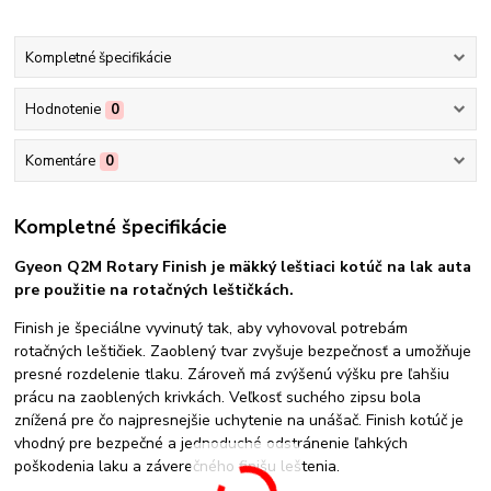
Kompletné špecifikácie
Hodnotenie
0
Komentáre
0
Kompletné špecifikácie
Gyeon Q2M Rotary Finish je mäkký leštiaci kotúč na lak auta
pre použitie na rotačných leštičkách.
Finish je špeciálne vyvinutý tak, aby vyhovoval potrebám
rotačných leštičiek. Zaoblený tvar zvyšuje bezpečnosť a umožňuje
presné rozdelenie tlaku. Zároveň má zvýšenú výšku pre ľahšiu
prácu na zaoblených krivkách. Veľkosť suchého zipsu bola
znížená pre čo najpresnejšie uchytenie na unášač. Finish kotúč je
vhodný pre bezpečné a jednoduché odstránenie ľahkých
poškodenia laku a záverečného finišu leštenia.