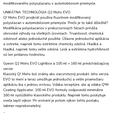
modifikovaného polysylazanu v automobilovom priemysle.
UNIKÁTNA TECHNOLÓGIA Q2 Mohs EVO
Q² Mohs EVO prvýkrát používa fluorínom modifikovaný
polysilazan v automobilovom priemysle. Prečo je to také dôležité?
Modifikácia polysilazanov v prekurzorových fázach prináša
obrovské výhody na všetkých úrovniach. Trvanlivosť, chemická
odolnosť alebo jednoduché použitie. Úžasne jednoduchá aplikácia
a zotretie, napriek tomu extrémne chemicky odolná. Hladká a
hladká, napriek tomu veľmi odolná. Lesk a extrémna hydrofóbnosť
sú len pridanou hodnotou.
Gyeon Q2 Mohs EVO Lightbox a 100 ml = 160 ml predchádzajúcej
verzie
Klasický Q² Mohs bol známy ako viacvrstvový produkt. Jeho verzia
EVO to mení a teraz umožňuje jednoduchú a veľmi priamočiaru
aplikáciu iba s jednou vrstvou. Vďaka receptúre, ale aj vďaka Q²M
Coating Applicator, 100 ml EVO formuly zodpovedá minimálne
160 ml vyslúžilého klasického produktu. Napriek tomu poskytuje
oveľa lepší výkon. Pri vrstvení je potom výkon tohto povlaku
takmer neprekonateľný.