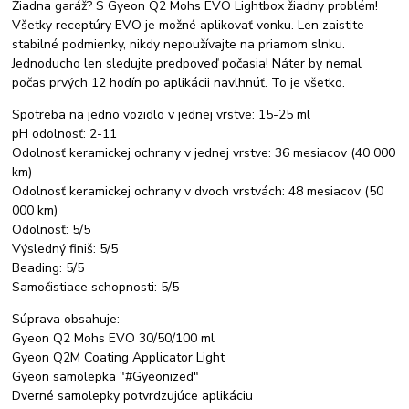
Žiadna garáž? S Gyeon Q2 Mohs EVO Lightbox žiadny problém!
Všetky receptúry EVO je možné aplikovať vonku. Len zaistite
stabilné podmienky, nikdy nepoužívajte na priamom slnku.
Jednoducho len sledujte predpoveď počasia! Náter by nemal
počas prvých 12 hodín po aplikácii navlhnúť. To je všetko.
Spotreba na jedno vozidlo v jednej vrstve: 15-25 ml
pH odolnosť: 2-11
Odolnosť keramickej ochrany v jednej vrstve: 36 mesiacov (40 000
km)
Odolnosť keramickej ochrany v dvoch vrstvách: 48 mesiacov (50
000 km)
Odolnosť: 5/5
Výsledný finiš: 5/5
Beading: 5/5
Samočistiace schopnosti: 5/5
Súprava obsahuje:
Gyeon Q2 Mohs EVO 30/50/100 ml
Gyeon Q2M Coating Applicator Light
Gyeon samolepka "#Gyeonized"
Dverné samolepky potvrdzujúce aplikáciu