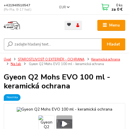
0
ks
+421940510547
EUR
za
0 €
(Po-Pia, 8-17 hod.)
Menu
Hľadať
Úvod
STAROSTLIVOSŤ O EXTERIÉR - OCHRANA
Keramická ochrana
Na lak
Gyeon Q2 Mohs EVO 100 ml - keramická ochrana
Gyeon Q2 Mohs EVO 100 ml -
keramická ochrana
Novinka