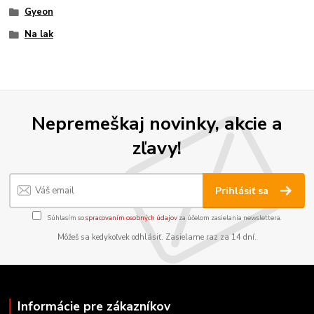
Gyeon
Na lak
Nepremeškaj novinky, akcie a
zľavy!
Prihlásiť sa
Súhlasím so
spracovaním osobných údajov
za účelom zasielania newslettera.
Môžeš sa kedykoľvek odhlásiť. Zasielame raz za 14 dní.
Informácie pre zákazníkov