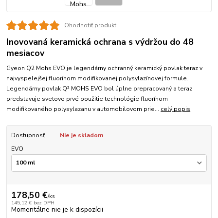
Ohodnotiť produkt
Inovovaná keramická ochrana s výdržou do 48
mesiacov
Gyeon Q2 Mohs EVO je legendárny ochranný keramický povlak teraz v
najvyspelejšej fluorínom modifikovanej polysylazínovej formule.
Legendárny povlak Q² MOHS EVO bol úplne prepracovaný a teraz
predstavuje svetovo prvé použitie technológie fluorínom
modifikovaného polysylazanu v automobilovom prie...
celý popis
Dostupnosť
Nie je skladom
EVO
178,50 €
/
ks
145,12 €
bez DPH
Momentálne nie je k dispozícii