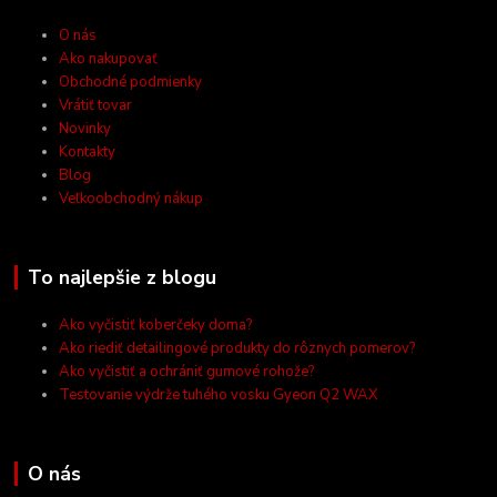
O nás
Ako nakupovať
Obchodné podmienky
Vrátiť tovar
Novinky
Kontakty
Blog
Veľkoobchodný nákup
To najlepšie z blogu
Ako vyčistiť koberčeky doma?
Ako riediť detailingové produkty do rôznych pomerov?
Ako vyčistiť a ochrániť gumové rohože?
Testovanie výdrže tuhého vosku Gyeon Q2 WAX
O nás