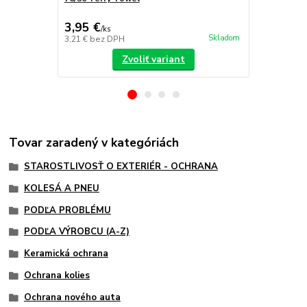
keramickú o
3,95 €
2,95 €
/
ks
/
ks
Skladom
3,21 €
bez DPH
2,40 €
bez D
Zvoliť variant
Tovar zaradený v kategóriách
STAROSTLIVOSŤ O EXTERIÉR - OCHRANA
KOLESÁ A PNEU
PODĽA PROBLÉMU
PODĽA VÝROBCU (A-Z)
Keramická ochrana
Ochrana kolies
Ochrana nového auta