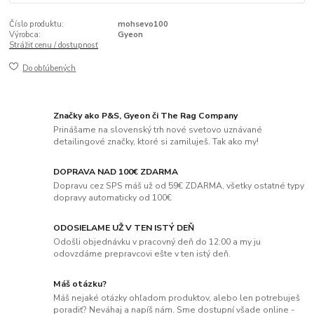
Číslo produktu:
mohsevo100
Výrobca:
Gyeon
Strážiť cenu / dostupnosť
Do obľúbených
Značky ako P&S, Gyeon či The Rag Company
Prinášame na slovenský trh nové svetovo uznávané
detailingové značky, ktoré si zamiluješ. Tak ako my!
DOPRAVA NAD 100€ ZDARMA
Dopravu cez SPS máš už od 59€ ZDARMA, všetky ostatné typy
dopravy automaticky od 100€
ODOSIELAME UŽ V TEN ISTÝ DEŇ
Odošli objednávku v pracovný deň do 12:00 a my ju
odovzdáme prepravcovi ešte v ten istý deň.
Máš otázku?
Máš nejaké otázky ohľadom produktov, alebo len potrebuješ
poradiť? Neváhaj a napíš nám. Sme dostupní všade online -