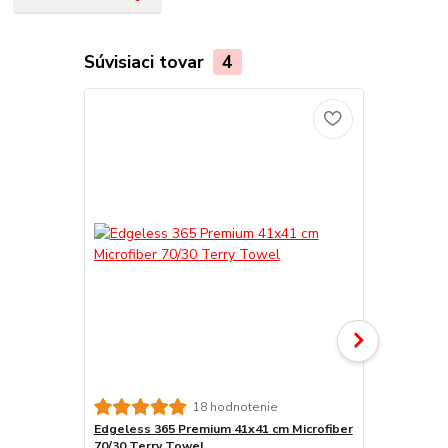
Súvisiaci tovar
4
18 hodnotenie
Edgeless 365 Premium 41x41 cm Microfiber
THE Edgeles
70/30 Terry Towel
Ceramic Coa