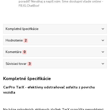
poradiť? Neváhaj a napíš nám. Sme dostupní všade online -
FB,IG,ChatBox!
Kompletné špecifikácie
Hodnotenie
2
Komentáre
0
Súvisiaci tovar
3
Kompletné špecifikácie
CarPro TarX - efektívny odstraňovač asfaltu z povrchu
vozidla
Na báze prírodných aktívnych zložiek TarX rozpúšťa nepoddajný