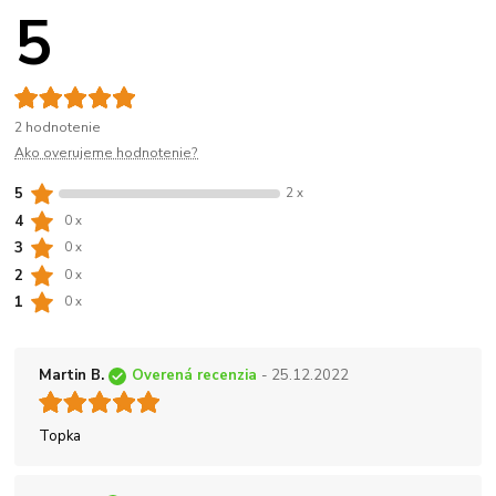
5
2 hodnotenie
Ako overujeme hodnotenie?
5
2 x
4
0 x
3
0 x
2
0 x
1
0 x
Martin B.
Overená recenzia
- 25.12.2022
Topka