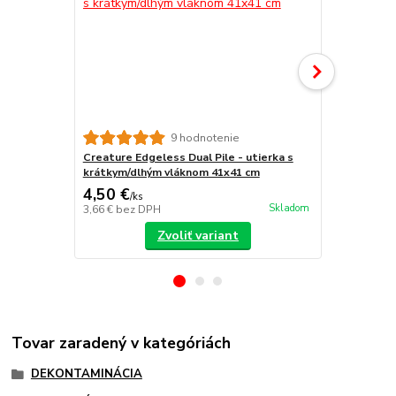
9 hodnotenie
Creature Edgeless Dual Pile - utierka s
Drago Red 4
krátkym/dlhým vláknom 41x41 cm
Microfiber 
4,50 €
4,65 €
/
ks
/
ks
Skladom
3,66 €
bez DPH
3,78 €
bez D
Zvoliť variant
Tovar zaradený v kategóriách
DEKONTAMINÁCIA