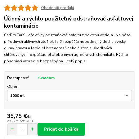
Ohodnotiť produkt
Účinný a rýchlo použiteľný odstraňovač asfaltovej
kontaminácie
CarPro TarX - efektívny odstraňovač asfaltu z povrchu vozidla Na báze
prírodných aktívnych zložiek TarX rozpúšťa nepoddajný decht, zvyšky
gumy, hmyzu a lepidiel bez agresívneho čistenia, škodlivých
chlórovaných rozpúšťadiel alebo iných agresívnych chemikálií. Rýchlo
pôsobiaci vzorec je bezpečný na...
celý popis
Dostupnosť
Skladom
Objem
35,75 €
/
ks
29,07 €
bez DPH
Pridať do košíka