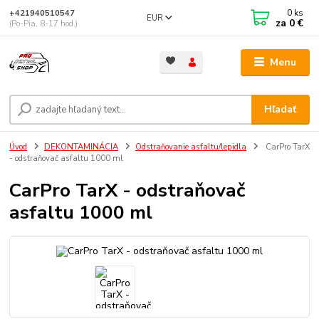
0
ks
+421940510547
EUR
za
0 €
(Po-Pia, 8-17 hod.)
Menu
Hľadať
Úvod
DEKONTAMINÁCIA
Odstraňovanie asfaltu/lepidla
CarPro TarX
- odstraňovač asfaltu 1000 ml
CarPro TarX - odstraňovač
asfaltu 1000 ml