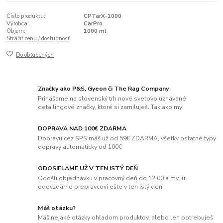
Číslo produktu:
CPTarX-1000
Výrobca:
CarPro
Objem:
1000 ml
Strážiť cenu / dostupnosť
Do obľúbených
Značky ako P&S, Gyeon či The Rag Company
Prinášame na slovenský trh nové svetovo uznávané
detailingové značky, ktoré si zamiluješ. Tak ako my!
DOPRAVA NAD 100€ ZDARMA
Dopravu cez SPS máš už od 59€ ZDARMA, všetky ostatné typy
dopravy automaticky od 100€
ODOSIELAME UŽ V TEN ISTÝ DEŇ
Odošli objednávku v pracovný deň do 12:00 a my ju
odovzdáme prepravcovi ešte v ten istý deň.
Máš otázku?
Máš nejaké otázky ohľadom produktov, alebo len potrebuješ