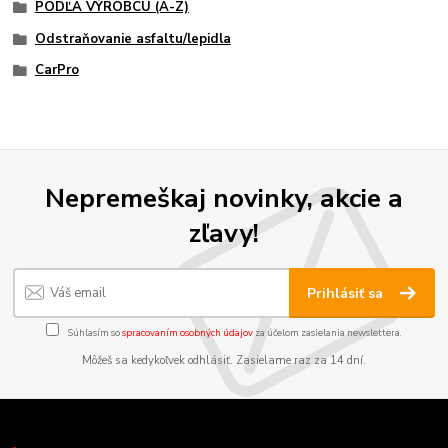
PODĽA VÝROBCU (A-Z)
Odstraňovanie asfaltu/lepidla
CarPro
Nepremeškaj novinky, akcie a
zľavy!
Prihlásiť sa
Súhlasím so
spracovaním osobných údajov
za účelom zasielania newslettera.
Môžeš sa kedykoľvek odhlásiť. Zasielame raz za 14 dní.