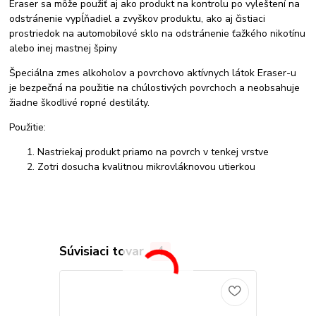
Eraser sa môže použiť aj ako produkt na kontrolu po vyleštení na
odstránenie vypĺňadiel a zvyškov produktu, ako aj čistiaci
prostriedok na automobilové sklo na odstránenie ťažkého nikotínu
alebo inej mastnej špiny
Špeciálna zmes alkoholov a povrchovo aktívnych látok Eraser-u
je bezpečná na použitie na chúlostivých povrchoch a neobsahuje
žiadne škodlivé ropné destiláty.
Použitie:
Nastriekaj produkt priamo na povrch v tenkej vrstve
Zotri dosucha kvalitnou mikrovláknovou utierkou
Súvisiaci tovar
4