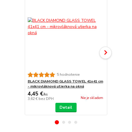
5 hodnotenie
BLACK DIAMOND GLASS TOWEL 41x41 cm
BLUE DIAMO
- mikrovláknová utierka na okná
mikrovlákno
4,45 €
4,45 €
/
ks
/
ks
Nie je skladom
3,62 €
bez DPH
3,62 €
bez D
Detail