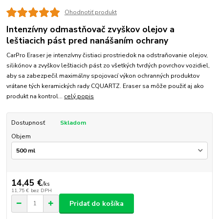
Ohodnotiť produkt
Intenzívny odmastňovač zvyškov olejov a
leštiacich pást pred nanášaním ochrany
CarPro Eraser je intenzívny čistiaci prostriedok na odstraňovanie olejov,
silikónov a zvyškov leštiacich pást zo všetkých tvrdých povrchov vozidiel,
aby sa zabezpečil maximálny spojovací výkon ochranných produktov
vrátane tých keramických rady CQUARTZ. Eraser sa môže použiť aj ako
produkt na kontrol...
celý popis
Dostupnosť
Skladom
Objem
14,45 €
/
ks
11,75 €
bez DPH
Pridať do košíka