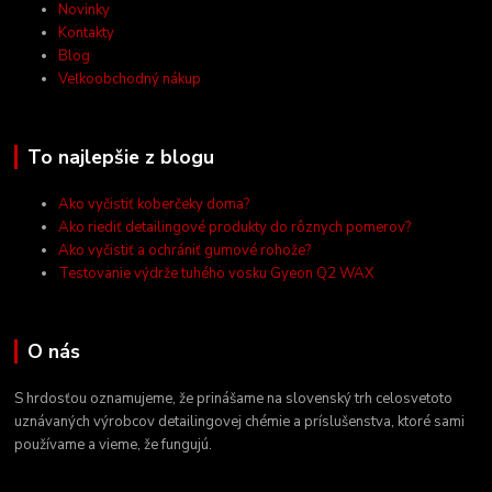
Novinky
Kontakty
Blog
Veľkoobchodný nákup
To najlepšie z blogu
Ako vyčistiť koberčeky doma?
Ako riediť detailingové produkty do rôznych pomerov?
Ako vyčistiť a ochrániť gumové rohože?
Testovanie výdrže tuhého vosku Gyeon Q2 WAX
O nás
S hrdosťou oznamujeme, že prinášame na slovenský trh celosvetoto
uznávaných výrobcov detailingovej chémie a príslušenstva, ktoré sami
používame a vieme, že fungujú.