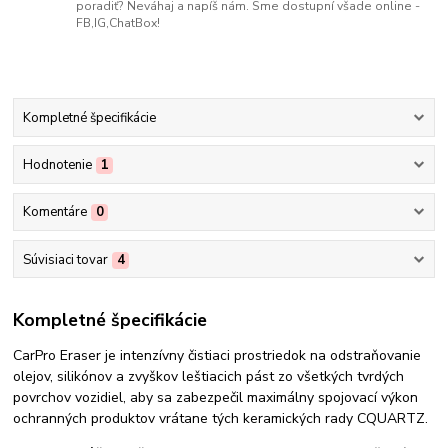
poradiť? Neváhaj a napíš nám. Sme dostupní všade online -
FB,IG,ChatBox!
Kompletné špecifikácie
Hodnotenie
1
Komentáre
0
Súvisiaci tovar
4
Kompletné špecifikácie
CarPro Eraser je intenzívny čistiaci prostriedok na odstraňovanie
olejov, silikónov a zvyškov leštiacich pást zo všetkých tvrdých
povrchov vozidiel, aby sa zabezpečil maximálny spojovací výkon
ochranných produktov vrátane tých keramických rady CQUARTZ.