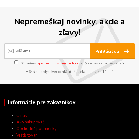
Nepremeškaj novinky, akcie a
zľavy!
Prihlásiť sa
Súhlasím so
spracovaním osobných údajov
za účelom zasielania newslettera.
Môžeš sa kedykoľvek odhlásiť. Zasielame raz za 14 dní.
Informácie pre zákazníkov
O nás
Ako nakupovať
Obchodné podmienky
Vrátiť tovar