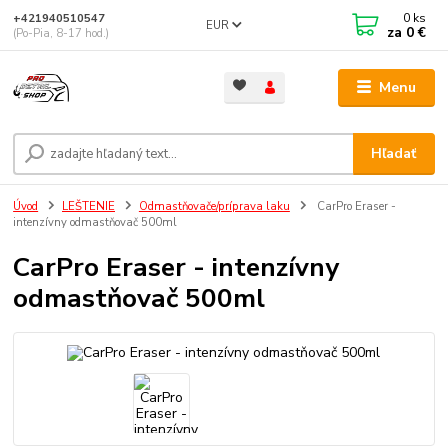
0
ks
+421940510547
EUR
za
0 €
(Po-Pia, 8-17 hod.)
Menu
Hľadať
Úvod
LEŠTENIE
Odmastňovače/príprava laku
CarPro Eraser -
intenzívny odmastňovač 500ml
CarPro Eraser - intenzívny
odmastňovač 500ml