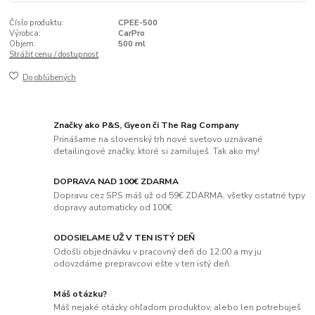
Číslo produktu:
CPEE-500
Výrobca:
CarPro
Objem:
500 ml
Strážiť cenu / dostupnosť
Do obľúbených
Značky ako P&S, Gyeon či The Rag Company
Prinášame na slovenský trh nové svetovo uznávané
detailingové značky, ktoré si zamiluješ. Tak ako my!
DOPRAVA NAD 100€ ZDARMA
Dopravu cez SPS máš už od 59€ ZDARMA, všetky ostatné typy
dopravy automaticky od 100€
ODOSIELAME UŽ V TEN ISTÝ DEŇ
Odošli objednávku v pracovný deň do 12:00 a my ju
odovzdáme prepravcovi ešte v ten istý deň.
Máš otázku?
Máš nejaké otázky ohľadom produktov, alebo len potrebuješ