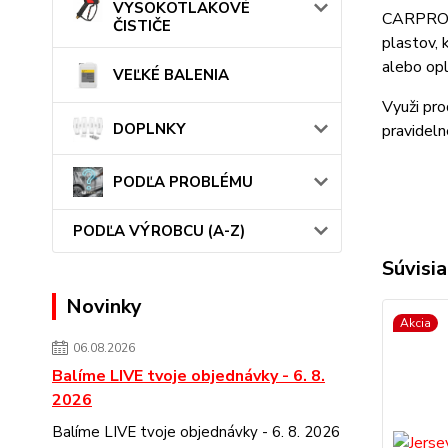
VYSOKOTLAKOVÉ
CARPRO Bu
ČISTIČE
plastov, 
alebo opl
VEĽKÉ BALENIA
Využi pr
DOPLNKY
pravideln
PODĽA PROBLÉMU
PODĽA VÝROBCU (A-Z)
Súvisia
Novinky
Akcia
06.08.2026
Balíme LIVE tvoje objednávky - 6. 8.
2026
Balíme LIVE tvoje objednávky - 6. 8. 2026