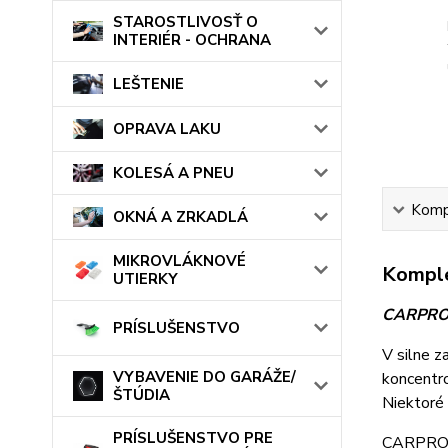
STAROSTLIVOSŤ O
INTERIÉR - OCHRANA
LEŠTENIE
OPRAVA LAKU
KOLESÁ A PNEU
Kompl
OKNÁ A ZRKADLÁ
MIKROVLÁKNOVÉ
Komple
UTIERKY
CARPRO B
PRÍSLUŠENSTVO
V silne z
VYBAVENIE DO GARÁŽE/
koncentro
ŠTÚDIA
Niektoré 
PRÍSLUŠENSTVO PRE
CARPRO B