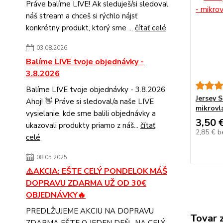
Práve balíme LIVE! Ak sleduješ/si sledoval
náš stream a chceš si rýchlo nájsť
konkrétny produkt, ktorý sme ...
čítať celé
03.08.2026
Balíme LIVE tvoje objednávky -
3.8.2026
Balíme LIVE tvoje objednávky - 3.8.2026
Jersey 
Ahoj! 👋 Práve si sledoval/a naše LIVE
mikrovl
vysielanie, kde sme balili objednávky a
3,50 
ukazovali produkty priamo z náš...
čítať
2,85 €
b
celé
08.05.2025
⚠️AKCIA: EŠTE CELÝ PONDELOK MÁŠ
DOPRAVU ZDARMA UŽ OD 30€
OBJEDNÁVKY🔥
PREDLŽUJEME AKCIU NA DOPRAVU
Tovar 