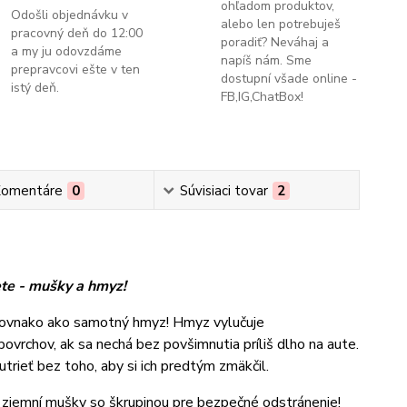
ohľadom produktov,
Odošli objednávku v
alebo len potrebuješ
pracovný deň do 12:00
poradiť? Neváhaj a
a my ju odovzdáme
napíš nám. Sme
prepravcovi ešte v ten
dostupní všade online -
istý deň.
FB,IG,ChatBox!
omentáre
0
Súvisiaci tovar
2
ete - mušky a hmyz!
 rovnako ako samotný hmyz! Hmyz vylučuje
vrchov, ak sa nechá bez povšimnutia príliš dlho na aute.
trieť bez toho, aby si ich predtým zmäkčil.
jemní mušky so škrupinou pre bezpečné odstránenie!