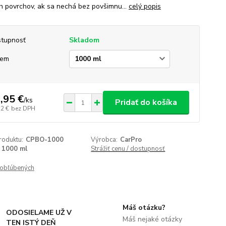
h povrchov, ak sa nechá bez povšimnu...
celý popis
tupnosť
Skladom
jem
,95 €
/
ks
Pridať do košíka
22 €
bez DPH
roduktu:
CPBO-1000
Výrobca:
CarPro
1000 ml
Strážiť cenu / dostupnosť
obľúbených
Máš otázku?
ODOSIELAME UŽ V
Máš nejaké otázky
TEN ISTÝ DEŇ