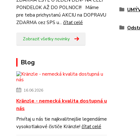
ZDARMA EŠTE O JEDEN DEŇ- NA CELÝ
PONDELOK AŽ DO POLNOCI!! Máme
UMÝV
pre teba prichystanú AKCIU na DOPRAVU
ZDARMA cez SPS u...
čítať celé
Odst
Zobraziť všetky novinky
Blog
16.06.2026
Kränzle - nemecká kvalita dostupná u
nás
Privítaj u nás tie najkvalitnejšie legendárne
vysokotlakové čističe Kränzle!
čítať celé