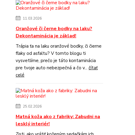
11.03.2026
Oranžové či černe bodky na laku?
Dekontaminácia je základ!
Trápia ťa na laku oranžové bodky, či čierne
fľaky od asfaltu? V tomto blogu ti
vysvetlíme, prečo je táto kontaminácia
pre tvoje auto nebezpečná a čo v...
čítať
celé
25.02.2026
Matná koža ako z fabriky: Zabudni na
lesklý interiér!
Zisti, ako vrátiť koženým sedačkám ich