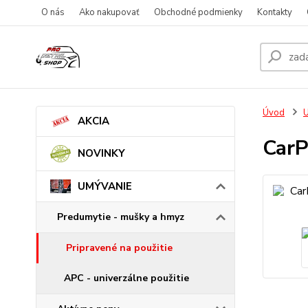
O nás
Ako nakupovať
Obchodné podmienky
Kontakty
Úvod
AKCIA
CarP
NOVINKY
UMÝVANIE
Predumytie - mušky a hmyz
Pripravené na použitie
APC - univerzálne použitie