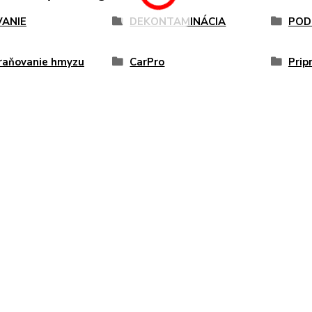
ANIE
DEKONTAMINÁCIA
POD
raňovanie hmyzu
CarPro
Prip