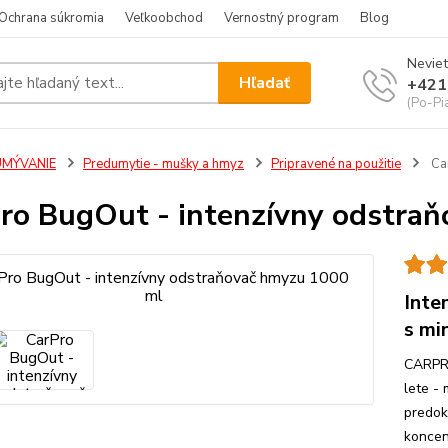
Ochrana súkromia
Veľkoobchod
Vernostný program
Blog
Neviet
Hľadať
+421
(Po-Pi
UMÝVANIE
Predumytie - mušky a hmyz
Pripravené na použitie
Car
ro BugOut - intenzívny odstra
Inte
s mi
CARPRO
lete -
predok
koncen