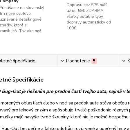
Company
Dopravu cez SPS máš
Prinášame na slovenský
už od 59€ ZDARMA,
trh nové svetovo
všetky ostatné typy
uznávané detailingové
dopravy automaticky od
značky, ktoré si
100€
zamiluješ. Tak ako my!
etné špecifikácie
Hodnotenie
5
K
tné špecifikácie
ug-Out je riešením pre predné časti tvojho auta, najmä v l
amorených oblastiach alebo v noci sa predok auta stáva obeťou
vaný proteínový enzým a spôsobuje trvalé poškodenie rôznych po
mušky majú navyše tvrdé škrupiny, ktoré nie je možné bezpečne u
ug-Out bezpečne a ľahko odstráni rozdrvené a upečený hmy a z