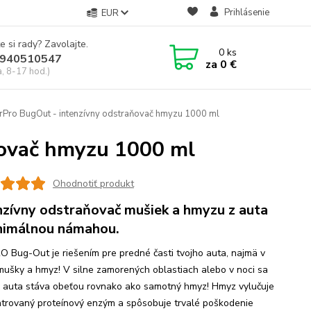
Prihlásenie
EUR
e si rady? Zavolajte.
0
ks
940510547
za
0 €
a, 8-17 hod.)
Pro BugOut - intenzívny odstraňovač hmyzu 1000 ml
ňovač hmyzu 1000 ml
Ohodnotiť produkt
nzívny odstraňovač mušiek a hmyzu z auta
nimálnou námahou.
 Bug-Out je riešením pre predné časti tvojho auta, najmä v
 mušky a hmyz! V silne zamorených oblastiach alebo v noci sa
 auta stáva obeťou rovnako ako samotný hmyz! Hmyz vylučuje
trovaný proteínový enzým a spôsobuje trvalé poškodenie