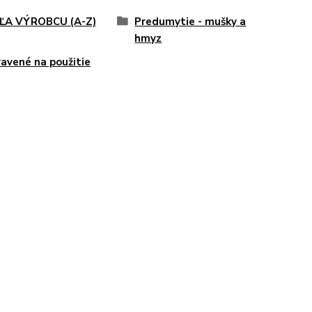
ĽA VÝROBCU (A-Z)
Predumytie - mušky a
hmyz
ravené na použitie