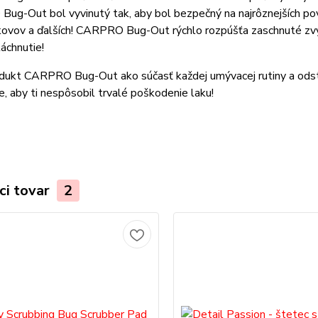
g-Out bol vyvinutý tak, aby bol bezpečný na najrôznejších povrc
kovov a ďalších! CARPRO Bug-Out rýchlo rozpúšťa zaschnuté zvyšk
áchnutie!
odukt CARPRO Bug-Out ako súčasť každej umývacej rutiny a odst
e, aby ti nespôsobil trvalé poškodenie laku!
ci tovar
2