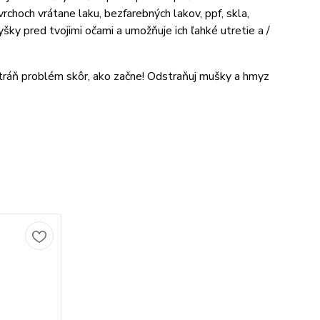
hoch vrátane laku, bezfarebných lakov, ppf, skla,
y pred tvojimi očami a umožňuje ich ľahké utretie a /
ráň problém skôr, ako začne! Odstraňuj mušky a hmyz