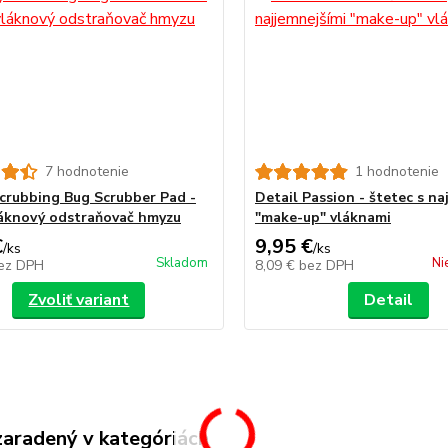
7 hodnotenie
1 hodnotenie
Scrubbing Bug Scrubber Pad -
Detail Passion - štetec s na
áknový odstraňovač hmyzu
"make-up" vláknami
€
9,95 €
/
ks
/
ks
Skladom
Ni
ez DPH
8,09 €
bez DPH
Zvoliť variant
Detail
zaradený v kategóriách