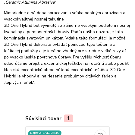
„
Ceramic Alumina Abrasive
“.
Mimoriadne dlhá doba spracovania vďaka odolným abrazívam a
vysokokvalitnej nosnej tekutine
3D One Hybrid bol vyvinutý so zámerne vysokým podielom nosnej
kvapaliny a permanentných brusív. Podľa nášho názoru je táto
kombinácia svetovým unikátom. Vďaka tejto formulácii je možné
3D One Hybrid dokonale ovládať pomocou typu leštenia a
leštiacej podložky a je ideálne vhodný pre stredne veľké rezy až
po vysoko lesklé povrchové úpravy. Pre vyššiu rýchlosť úberu
odporúčame prejsť z excentrickej leštičky na rotačnú alebo použiť
klasickú excentrickú alebo nútenú excentrickú leštičku. 3D One
Hybrid je vhodný aj na riešenie problémov citlivých farieb a
„lepivých farieb“.
Súvisiaci tovar
1
Doprava ZADARMO