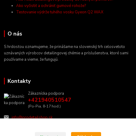
Ako vyčistiť a ochrániť gumové rohože?
Testovanie výdrže tuhého vosku Gyeon Q2 WAX
O nás
S hrdosťou oznamujeme, že prinášame na slovenský trh celosvetoto
uznávaných výrobcov detailingovej chémie a príslušenstva, ktoré sami
používame a vieme, že fungujú.
Kontakty
Zákaznícka podpora
+421940510547
(Po-Pia, 8-17 hod.)
info@prodetailshop.sk