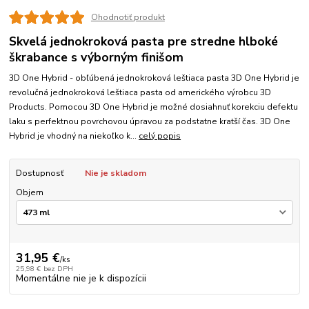
Ohodnotiť produkt
Skvelá jednokroková pasta pre stredne hlboké
škrabance s výborným finišom
3D One Hybrid - obľúbená jednokroková leštiaca pasta 3D One Hybrid je
revolučná jednokroková leštiaca pasta od amerického výrobcu 3D
Products. Pomocou 3D One Hybrid je možné dosiahnuť korekciu defektu
laku s perfektnou povrchovou úpravou za podstatne kratší čas. 3D One
Hybrid je vhodný na niekoľko k...
celý popis
Dostupnosť
Nie je skladom
Objem
31,95 €
/
ks
25,98 €
bez DPH
Momentálne nie je k dispozícii