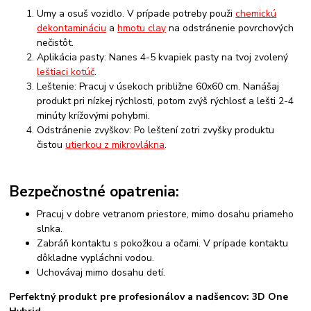
Umy a osuš vozidlo. V prípade potreby použi
chemickú
dekontamináciu
a
hmotu clay
na odstránenie povrchových
nečistôt.
Aplikácia pasty: Nanes 4-5 kvapiek pasty na tvoj zvolený
leštiaci kotúč
.
Leštenie: Pracuj v úsekoch približne 60x60 cm. Nanášaj
produkt pri nízkej rýchlosti, potom zvýš rýchlosť a lešti 2-4
minúty krížovými pohybmi.
Odstránenie zvyškov: Po leštení zotri zvyšky produktu
čistou
utierkou z mikrovlákna
.
Bezpečnostné opatrenia:
Pracuj v dobre vetranom priestore, mimo dosahu priameho
slnka.
Zabráň kontaktu s pokožkou a očami. V prípade kontaktu
dôkladne vypláchni vodou.
Uchovávaj mimo dosahu detí.
Perfektný produkt pre profesionálov a nadšencov: 3D One