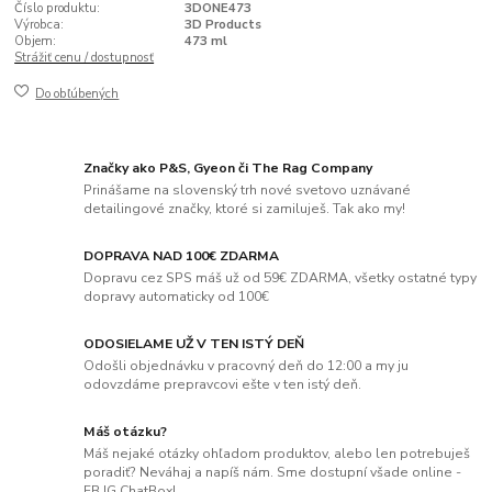
Číslo produktu:
3DONE473
Výrobca:
3D Products
Objem:
473 ml
Strážiť cenu / dostupnosť
Do obľúbených
Značky ako P&S, Gyeon či The Rag Company
Prinášame na slovenský trh nové svetovo uznávané
detailingové značky, ktoré si zamiluješ. Tak ako my!
DOPRAVA NAD 100€ ZDARMA
Dopravu cez SPS máš už od 59€ ZDARMA, všetky ostatné typy
dopravy automaticky od 100€
ODOSIELAME UŽ V TEN ISTÝ DEŇ
Odošli objednávku v pracovný deň do 12:00 a my ju
odovzdáme prepravcovi ešte v ten istý deň.
Máš otázku?
Máš nejaké otázky ohľadom produktov, alebo len potrebuješ
poradiť? Neváhaj a napíš nám. Sme dostupní všade online -
FB,IG,ChatBox!