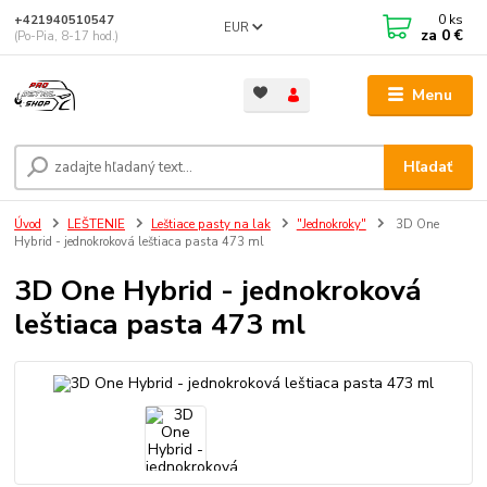
0
ks
+421940510547
EUR
za
0 €
(Po-Pia, 8-17 hod.)
Menu
Hľadať
Úvod
LEŠTENIE
Leštiace pasty na lak
"Jednokroky"
3D One
Hybrid - jednokroková leštiaca pasta 473 ml
3D One Hybrid - jednokroková
leštiaca pasta 473 ml