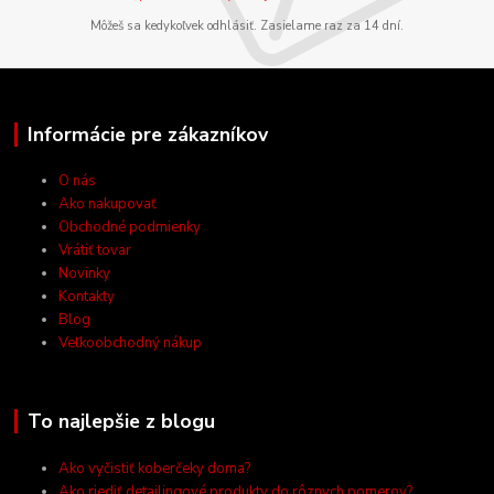
Môžeš sa kedykoľvek odhlásiť. Zasielame raz za 14 dní.
Informácie pre zákazníkov
O nás
Ako nakupovať
Obchodné podmienky
Vrátiť tovar
Novinky
Kontakty
Blog
Veľkoobchodný nákup
To najlepšie z blogu
Ako vyčistiť koberčeky doma?
Ako riediť detailingové produkty do rôznych pomerov?