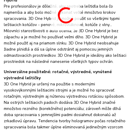
Hybrid
Pre profesionálov je dôležité, aby spotreba leštidla bola čo
najmenšia a aby bolo možné vykonať veľké množstvo krokov
spracovania. 3D One Hybrid je možné použiť so všetkými typmi
leštiacich kotúčov - penové, mikrovláknové, kotúče z vlny...
Milovníci starostlivosti o auto ocenia, že 3D One Hybrid je bez
zápachu a je možné ho používať veľmi dlho. 3D One Hybrid je
možné použiť aj na priamom slnku. 3D One Hybrid neobsahuje
žiadne plnidlá a dá sa úplne odstrániť aj pomocou jemných
odmasťovacích prostriedkov. 3D One Hybrid je ideálny ako leštiaci
prostriedok na následné nanesenie všetkých typov ochrán.
Univerzálne použiteľné: rotačné, výstredné, vynútené
výstredné leštičky
3D One Hybrid je určený na použitie s modernými
vysokovýkonnými leštiacimi strojmi a je možné ho spracovať
rotačným, výstredným aj nútenou výstrednou rotáciou spôsobom.
Na ostrých leštiacich padoch dodáva 3D One Hybrid značné
množstvo rezného (korekčného) potenciálu; zároveň môže dlhá
doba spracovania s jemnejšími padmi dosiahnuť dokonalú až
zrkadlovú úpravu. Tendencia tvorby hologramov počas rotačného
spracovania bola takmer úplne eliminovaná jedinečným vzorcom