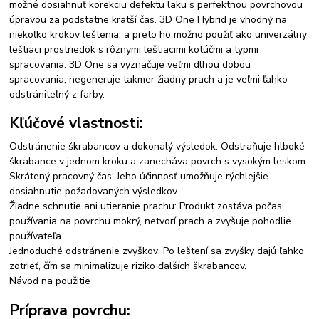
možné dosiahnuť korekciu defektu laku s perfektnou povrchovou
úpravou za podstatne kratší čas. 3D One Hybrid je vhodný na
niekoľko krokov leštenia, a preto ho možno použiť ako univerzálny
leštiaci prostriedok s rôznymi leštiacimi kotúčmi a typmi
spracovania. 3D One sa vyznačuje veľmi dlhou dobou
spracovania, negeneruje takmer žiadny prach a je veľmi ľahko
odstrániteľný z farby.
Kľúčové vlastnosti:
Odstránenie škrabancov a dokonalý výsledok: Odstraňuje hlboké
škrabance v jednom kroku a zanecháva povrch s vysokým leskom.
Skrátený pracovný čas: Jeho účinnosť umožňuje rýchlejšie
dosiahnutie požadovaných výsledkov.
Žiadne schnutie ani utieranie prachu: Produkt zostáva počas
používania na povrchu mokrý, netvorí prach a zvyšuje pohodlie
používateľa.
Jednoduché odstránenie zvyškov: Po leštení sa zvyšky dajú ľahko
zotrieť, čím sa minimalizuje riziko ďalších škrabancov.
Návod na použitie
Príprava povrchu: