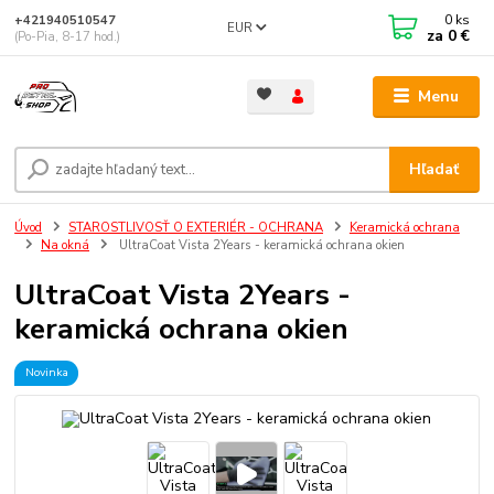
0
ks
+421940510547
EUR
za
0 €
(Po-Pia, 8-17 hod.)
Menu
Hľadať
Úvod
STAROSTLIVOSŤ O EXTERIÉR - OCHRANA
Keramická ochrana
Na okná
UltraCoat Vista 2Years - keramická ochrana okien
UltraCoat Vista 2Years -
keramická ochrana okien
Novinka