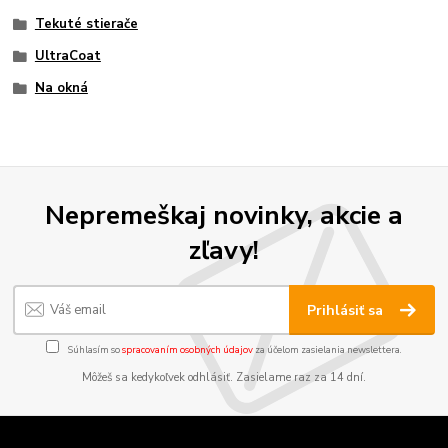
Tekuté stierače
UltraCoat
Na okná
Nepremeškaj novinky, akcie a
zľavy!
Prihlásiť sa
Súhlasím so
spracovaním osobných údajov
za účelom zasielania newslettera.
Môžeš sa kedykoľvek odhlásiť. Zasielame raz za 14 dní.