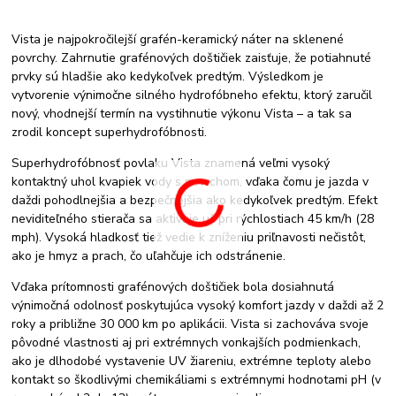
Vista je najpokročilejší grafén-keramický náter na sklenené
povrchy. Zahrnutie grafénových doštičiek zaisťuje, že potiahnuté
prvky sú hladšie ako kedykoľvek predtým. Výsledkom je
vytvorenie výnimočne silného hydrofóbneho efektu, ktorý zaručil
nový, vhodnejší termín na vystihnutie výkonu Vista – a tak sa
zrodil koncept superhydrofóbnosti.
Superhydrofóbnosť povlaku Vista znamená veľmi vysoký
kontaktný uhol kvapiek vody s povrchom, vďaka čomu je jazda v
daždi pohodlnejšia a bezpečnejšia ako kedykoľvek predtým. Efekt
neviditeľného stierača sa aktivuje už pri rýchlostiach 45 km/h (28
mph). Vysoká hladkosť tiež vedie k zníženiu priľnavosti nečistôt,
ako je hmyz a prach, čo uľahčuje ich odstránenie.
Vďaka prítomnosti grafénových doštičiek bola dosiahnutá
výnimočná odolnosť poskytujúca vysoký komfort jazdy v daždi až 2
roky a približne 30 000 km po aplikácii. Vista si zachováva svoje
pôvodné vlastnosti aj pri extrémnych vonkajších podmienkach,
ako je dlhodobé vystavenie UV žiareniu, extrémne teploty alebo
kontakt so škodlivými chemikáliami s extrémnymi hodnotami pH (v