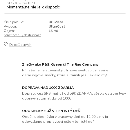
od
17,03 €
bez DPH
Momentálne nie je k dispozícii
Číslo produktu:
UC-Vista
Výrobca:
UltraCoat
Objem:
15 ml
Strážiť cenu / dostupnosť
Do obľúbených
Značky ako P&S, Gyeon či The Rag Company
Prinášame na slovenský trh nové svetovo uznávané
detailingové značky, ktoré si zamiluješ. Tak ako my!
DOPRAVA NAD 100€ ZDARMA
Dopravu cez SPS máš už od 59€ ZDARMA, všetky ostatné typy
dopravy automaticky od 100€
ODOSIELAME UŽ V TEN ISTÝ DEŇ
Odošli objednávku v pracovný deň do 12:00 a my ju
odovzdáme prepravcovi ešte v ten istý deň.