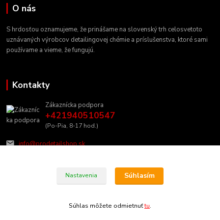
O nás
S hrdosťou oznamujeme, že prinášame na slovenský trh celosvetoto
uznávaných výrobcov detailingovej chémie a príslušenstva, ktoré sami
používame a vieme, že fungujú.
Kontakty
Zákaznícka podpora
+421940510547
(Po-Pia, 8-17 hod.)
info@prodetailshop.sk
Súhlasím
Nastavenia
Súhlas môžete odmietnuť
tu
.
Vytvorené na
Eshop-rychlo.sk