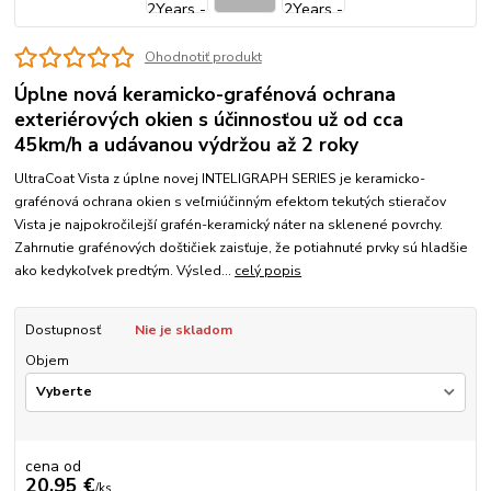
Ohodnotiť produkt
Úplne nová keramicko-grafénová ochrana
exteriérových okien s účinnosťou už od cca
45km/h a udávanou výdržou až 2 roky
UltraCoat Vista z úplne novej INTELIGRAPH SERIES je keramicko-
grafénová ochrana okien s veľmiúčinným efektom tekutých stieračov
Vista je najpokročilejší grafén-keramický náter na sklenené povrchy.
Zahrnutie grafénových doštičiek zaisťuje, že potiahnuté prvky sú hladšie
ako kedykoľvek predtým. Výsled...
celý popis
Dostupnosť
Nie je skladom
Objem
cena od
20,95 €
/
ks