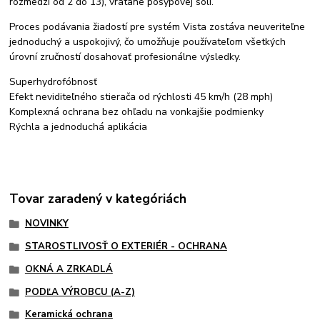
rozmedzí od 2 do 13), vrátane posypovej soli.
Proces podávania žiadostí pre systém Vista zostáva neuveriteľne
jednoduchý a uspokojivý, čo umožňuje používateľom všetkých
úrovní zručností dosahovať profesionálne výsledky.
Superhydrofóbnosť
Efekt neviditeľného stierača od rýchlosti 45 km/h (28 mph)
Komplexná ochrana bez ohľadu na vonkajšie podmienky
Rýchla a jednoduchá aplikácia
Tovar zaradený v kategóriách
NOVINKY
STAROSTLIVOSŤ O EXTERIÉR - OCHRANA
OKNÁ A ZRKADLÁ
PODĽA VÝROBCU (A-Z)
Keramická ochrana