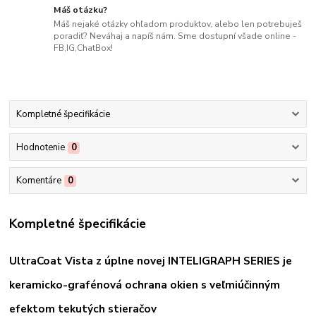
Máš otázku?
Máš nejaké otázky ohľadom produktov, alebo len potrebuješ
poradiť? Neváhaj a napíš nám. Sme dostupní všade online -
FB,IG,ChatBox!
Kompletné špecifikácie
Hodnotenie
0
Komentáre
0
Kompletné špecifikácie
UltraCoat Vista z úplne novej INTELIGRAPH SERIES je
keramicko-grafénová ochrana okien s veľmiúčinným
efektom tekutých stieračov