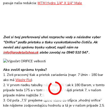
pasuje naša redukcia:
MTM Hydro 1/4" X 1/4" Male
Zvol si tvoj preferovaný uhol rozprachu vody a následne vyber
"Orifice" podľa prietoku a tlaku vysokotlakového čističu. Ak
nevieš akú správnu trysku vybrať, napíš nám na
info@prodetailshop.sk
alebo zavolaj na 0940 510 547 .
Ako zvoliť správnu trysku?
1. Zisti pracovný tlak a prietok zariadenia (napr. 7 l/min - 180 bar
ako má
Washr Flo
).
2. V prvom riadku tabuľky nájdi najbližší tlak k 180 Barom, v tomto
prípade teda 175 a v tomto stĺpci „175” nájdi prietok 7, v našom
prípade máme najbližie 7,5.
3. Od poľa „7,5” prejdeme úplne vľavo do stĺpca „vhodný orifice”
kde nájdeme zodpovedajúcu hodnotu a tá je v našom prípade 2,5.