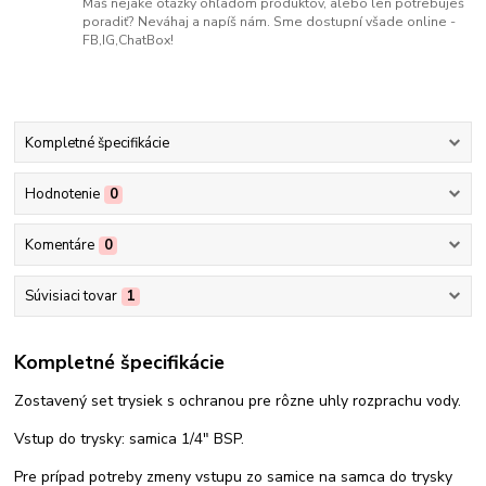
Máš nejaké otázky ohľadom produktov, alebo len potrebuješ
poradiť? Neváhaj a napíš nám. Sme dostupní všade online -
FB,IG,ChatBox!
Kompletné špecifikácie
Hodnotenie
0
Komentáre
0
Súvisiaci tovar
1
Kompletné špecifikácie
Zostavený set trysiek s ochranou pre rôzne uhly rozprachu vody.
Vstup do trysky: samica 1/4" BSP.
Pre prípad potreby zmeny vstupu zo samice na samca do trysky