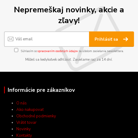
Nepremeškaj novinky, akcie a
zľavy!
Prihlásiť sa
Súhlasím so
spracovaním osobných údajov
za účelom zasielania newslettera.
Môžeš sa kedykoľvek odhlásiť. Zasielame raz za 14 dní.
Informácie pre zákazníkov
O nás
Ako nakupovať
Obchodné podmienky
Vrátiť tovar
Novinky
Kontakty