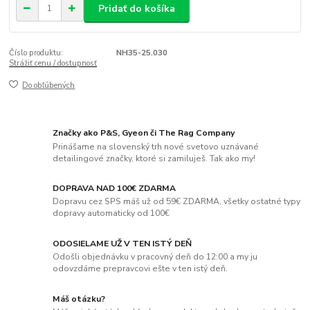
Pridať do košíka
Číslo produktu:
NH35-25.030
Strážiť cenu / dostupnosť
Do obľúbených
Značky ako P&S, Gyeon či The Rag Company
Prinášame na slovenský trh nové svetovo uznávané
detailingové značky, ktoré si zamiluješ. Tak ako my!
DOPRAVA NAD 100€ ZDARMA
Dopravu cez SPS máš už od 59€ ZDARMA, všetky ostatné typy
dopravy automaticky od 100€
ODOSIELAME UŽ V TEN ISTÝ DEŇ
Odošli objednávku v pracovný deň do 12:00 a my ju
odovzdáme prepravcovi ešte v ten istý deň.
Máš otázku?