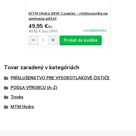
MTM Hydro KEW Coupler - rýchlospojka na
umývaciu pištoľ
49,95 €
/
ks
na objednávku
40,61 €
bez DPH
Pridať do košíka
Tovar zaradený v kategóriách
PRÍSLUŠENSTVO PRE VYSOKOTLAKOVÉ ČISTIČE
PODĽA VÝROBCU (A-Z)
Trysky
MTM Hydro