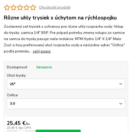
Ohodnotiť produkt
Rôzne uhly trysiek s úchytom na rýchlospojku
Zostavený set trysiek s ochranou pre rôzne uhly rozprachu vody. Vstup
do trysky: samica 1/4" BSP. Pre prípad potreby zmeny vstupu zo samice
na samca do trysky pasuje naša redukcia: MTM Hydro 1/4" X 1/4" Male
Zvol si tvoj preferovaný uhol rozprachu vody a následne vyber "Orifice"
podľa prietoku...
celý popis
Dostupnosť
Skladom
Uhol trysky
Orifice
25,45 €
/
ks
20,69 €
bez DPH