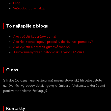
Blog
Veľkoobchodný nákup
To najlepšie z blogu
Ako vyčistiť koberčeky doma?
Ako riediť detailingové produkty do rôznych pomerov?
Ako vyčistiť a ochrániť gumové rohože?
Testovanie výdrže tuhého vosku Gyeon Q2 WAX
O nás
S hrdosťou oznamujeme, že prinášame na slovenský trh celosvetoto
uznávaných výrobcov detailingovej chémie a príslušenstva, ktoré sami
používame a vieme, že fungujú.
Kontakty