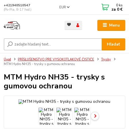
0
ks
+421940510547
EUR
za
0 €
(Po-Pia, 8-17 hod.)
Menu
Hľadať
Úvod
PRÍSLUŠENSTVO PRE VYSOKOTLAKOVÉ ČISTIČE
Trysky
MTM Hydro NH35 - trysky s gumovou ochranou
MTM Hydro NH35 - trysky s
gumovou ochranou