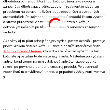
dlhodobou ochranou, ktorá robí kožu pružnou, ako novou a
zanecháva dlhotrvajúcu vôňu. Leather Treatment je ideálnym
produktom na opravu neživých, opotrebovaných a zvetraných
autosedačiek. Pri každodennom používaní sedadlá časom vyschnú
a stratia prirodzené vlastnosti a lesk. Ošetrenie kože je
dokonalým riešením pri hĺbkovom čistení či renovácii kožených
sedadiel.
Ako vždy aj tu platí princíp "najprv vyčisti, potom ochráň", preto je
prvým krokom čistenie kože. Tu skvelo poslúži interiérový čistič
XPRESS Interior Cleaner
, ktorý dokáže hĺbkovo vyčistiť nie len
kožu ale aj ostatné tvrdé materiály v aute. Následne po vyčistení
aplikuj kondicionér na mikrovláknový aplikátor alebo utierku,
rozotri po povrchu a poriadne vmasíruj produkt. Po zaschnutí
zober čistú mikrovláknovú utierku a prípadné zvyšky zotri. Hotovo
;)