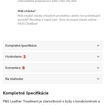
odovzdáme prepravcovi ešte v ten istý deň.
Máš otázku?
Máš nejaké otázky ohľadom produktov, alebo len potrebuješ
poradiť? Neváhaj a napíš nám. Sme dostupní všade online -
FB,IG,ChatBox!
Kompletné špecifikácie
Hodnotenie
1
Komentáre
0
Na stiahnutie
Kompletné špecifikácie
P&S Leather Treatment je starostlivosť o kožu s kondicionérom a