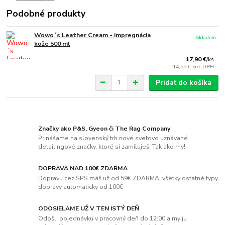
Podobné produkty
Wowo´s Leather Cream - impregnácia
Skladom
kože 500 ml
17,90 €
/
ks
14,55 €
bez DPH
Pridať do košíka
Značky ako P&S, Gyeon či The Rag Company
Prinášame na slovenský trh nové svetovo uznávané
detailingové značky, ktoré si zamiluješ. Tak ako my!
DOPRAVA NAD 100€ ZDARMA
Dopravu cez SPS máš už od 59€ ZDARMA, všetky ostatné typy
dopravy automaticky od 100€
ODOSIELAME UŽ V TEN ISTÝ DEŇ
Odošli objednávku v pracovný deň do 12:00 a my ju