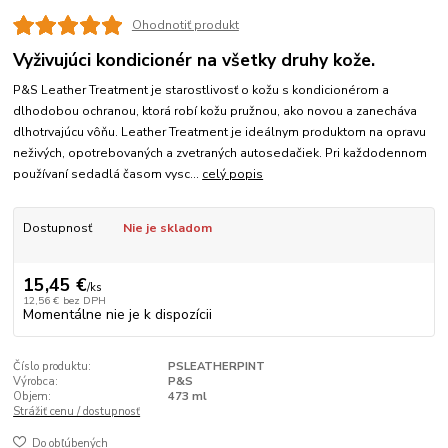
Ohodnotiť produkt
Vyživujúci kondicionér na všetky druhy kože.
P&S Leather Treatment je starostlivosť o kožu s kondicionérom a
dlhodobou ochranou, ktorá robí kožu pružnou, ako novou a zanecháva
dlhotrvajúcu vôňu. Leather Treatment je ideálnym produktom na opravu
neživých, opotrebovaných a zvetraných autosedačiek. Pri každodennom
používaní sedadlá časom vysc...
celý popis
Dostupnosť
Nie je skladom
15,45 €
/
ks
12,56 €
bez DPH
Momentálne nie je k dispozícii
Číslo produktu:
PSLEATHERPINT
Výrobca:
P&S
Objem:
473 ml
Strážiť cenu / dostupnosť
Do obľúbených