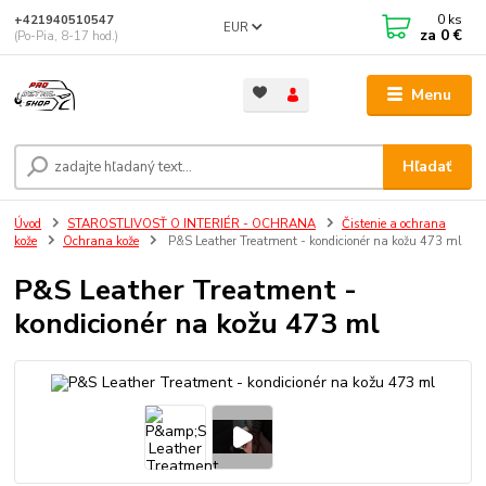
0
ks
+421940510547
EUR
za
0 €
(Po-Pia, 8-17 hod.)
Menu
Hľadať
Úvod
STAROSTLIVOSŤ O INTERIÉR - OCHRANA
Čistenie a ochrana
kože
Ochrana kože
P&S Leather Treatment - kondicionér na kožu 473 ml
P&S Leather Treatment -
kondicionér na kožu 473 ml