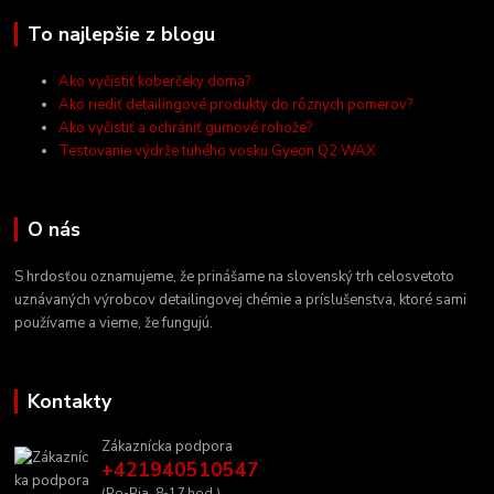
To najlepšie z blogu
Ako vyčistiť koberčeky doma?
Ako riediť detailingové produkty do rôznych pomerov?
Ako vyčistiť a ochrániť gumové rohože?
Testovanie výdrže tuhého vosku Gyeon Q2 WAX
O nás
S hrdosťou oznamujeme, že prinášame na slovenský trh celosvetoto
uznávaných výrobcov detailingovej chémie a príslušenstva, ktoré sami
používame a vieme, že fungujú.
Kontakty
Zákaznícka podpora
+421940510547
(Po-Pia, 8-17 hod.)