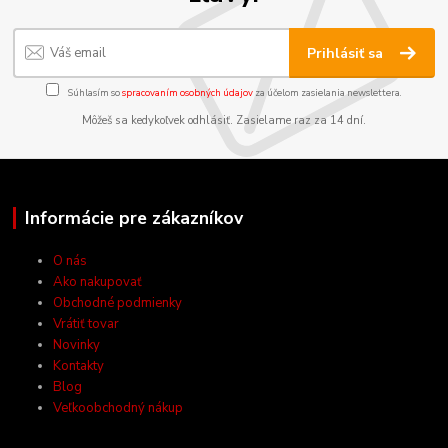
Prihlásiť sa
Súhlasím so
spracovaním osobných údajov
za účelom zasielania newslettera.
Môžeš sa kedykoľvek odhlásiť. Zasielame raz za 14 dní.
Informácie pre zákazníkov
O nás
Ako nakupovať
Obchodné podmienky
Vrátiť tovar
Novinky
Kontakty
Blog
Veľkoobchodný nákup