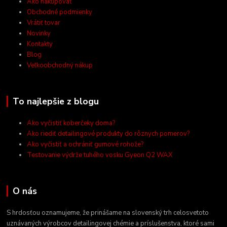
Ako nakupovať
Obchodné podmienky
Vrátiť tovar
Novinky
Kontakty
Blog
Veľkoobchodný nákup
To najlepšie z blogu
Ako vyčistiť koberčeky doma?
Ako riediť detailingové produkty do rôznych pomerov?
Ako vyčistiť a ochrániť gumové rohože?
Testovanie výdrže tuhého vosku Gyeon Q2 WAX
O nás
S hrdosťou oznamujeme, že prinášame na slovenský trh celosvetoto
uznávaných výrobcov detailingovej chémie a príslušenstva, ktoré sami