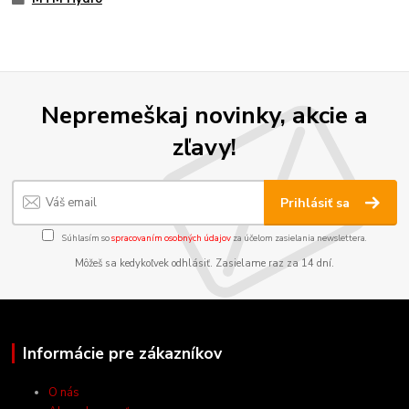
Nepremeškaj novinky, akcie a
zľavy!
Prihlásiť sa
Súhlasím so
spracovaním osobných údajov
za účelom zasielania newslettera.
Môžeš sa kedykoľvek odhlásiť. Zasielame raz za 14 dní.
Informácie pre zákazníkov
O nás