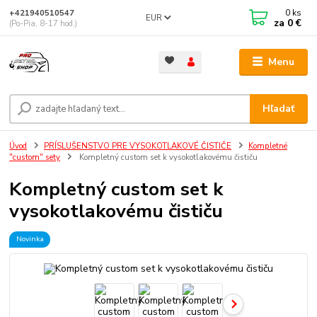
0
ks
+421940510547
EUR
za
0 €
(Po-Pia, 8-17 hod.)
Menu
Hľadať
Úvod
PRÍSLUŠENSTVO PRE VYSOKOTLAKOVÉ ČISTIČE
Kompletné
"custom" sety
Kompletný custom set k vysokotlakovému čističu
Kompletný custom set k
vysokotlakovému čističu
Novinka