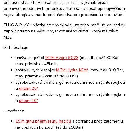
príslušenstva, ktorý obsahuje výber tých najkvalitnejších
priemyselne odolných produktov. Táto sada obsahuje najvyššiu a
najkvalitnejšiu variantu príslušenstva pre profesionálne použitie.
PLUG & PLAY - všetko sme vyskladali za teba, stačí už len hadicu
zapojiť priamo na výstup vysokotlakého čističu, ktorý má závit
M22.
Set obsahuje:
umývaciu pištol
MTM Hydro SG28
(max. tlak až 280 Bar,
max. prietok až 45l/min)
zásuvku rýchlospojky
MTM Hydro KEW
(max. tlak 310 Bar,
max. prietok 45l/min, až do 160°C)
vysokotlakovú trysku s gumovou ochranou s rýchlospojkou
a
uhlom 25°
vysokotlakovú trysku s gumovou ochranou s rýchlospojkou
a
uhlom 40°
+ možnosť:
15 m dlhú priemyselnú hadicu
s ochranou proti zalomeniu
na obidvoch koncoch (až do 250Bar)