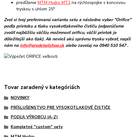
predĺženie
MTM Hydro MT2
na rýchlospojke s koncovou
tryskou s uhlom 25°
Zvol si tvoj preferovanú variantu setu a následne vyber "Orifice"
podľa prietoku a tlaku vysokotlakového čističu (odporúčame
zvoliť najbližšiu väčšiu možmnosť orificu, väčší prietok je
dôležitejší ako tlak). Ak nevieš akú správnu trysku vybrať, napíš
nám na
info@prodetailshop.sk
alebo zavolaj na 0940 510 547 .
Tovar zaradený v kategóriách
NOVINKY
PRÍSLUŠENSTVO PRE VYSOKOTLAKOVÉ ČISTIČE
PODĽA VÝROBCU (A-Z)
Kompletné "custom" sety
MTM Hydro