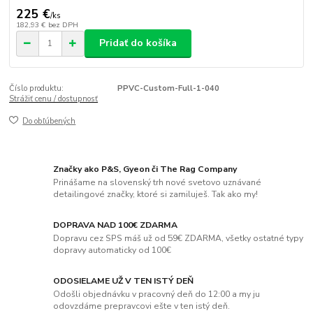
225 €
/
ks
182,93 €
bez DPH
Pridať do košíka
Číslo produktu:
PPVC-Custom-Full-1-040
Strážiť cenu / dostupnosť
Do obľúbených
Značky ako P&S, Gyeon či The Rag Company
Prinášame na slovenský trh nové svetovo uznávané
detailingové značky, ktoré si zamiluješ. Tak ako my!
DOPRAVA NAD 100€ ZDARMA
Dopravu cez SPS máš už od 59€ ZDARMA, všetky ostatné typy
dopravy automaticky od 100€
ODOSIELAME UŽ V TEN ISTÝ DEŇ
Odošli objednávku v pracovný deň do 12:00 a my ju
odovzdáme prepravcovi ešte v ten istý deň.