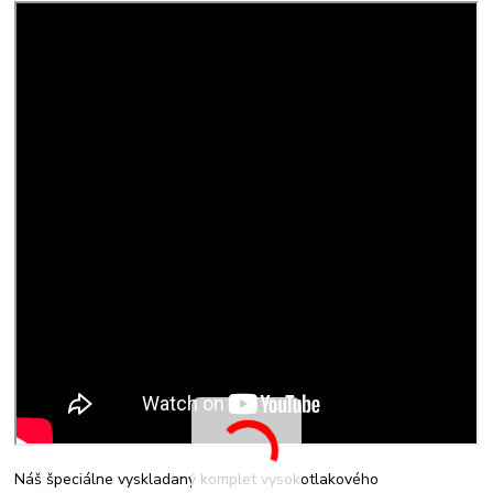
Náš špeciálne vyskladaný komplet vysokotlakového