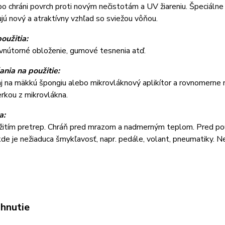
o chráni povrch proti novým nečistotám a UV žiareniu. Špeciálne a
jú nový a atraktívny vzhľad so sviežou vôňou.
oužitia:
vnútorné obloženie, gumové tesnenia atď.
nia na použitie:
j na mäkkú špongiu alebo mikrovláknový aplikítor a rovnomerne 
ierkou z mikrovlákna.
a:
itím pretrep. Chráň pred mrazom a nadmerným teplom. Pred použ
kde je nežiaduca šmykľavosť, napr. pedále, volant, pneumatiky. N
ahnutie