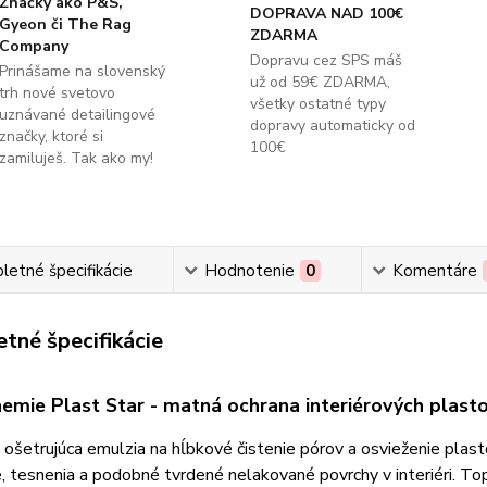
Značky ako P&S,
DOPRAVA NAD 100€
Gyeon či The Rag
ZDARMA
Company
Dopravu cez SPS máš
Prinášame na slovenský
už od 59€ ZDARMA,
trh nové svetovo
všetky ostatné typy
uznávané detailingové
dopravy automaticky od
značky, ktoré si
100€
zamiluješ. Tak ako my!
etné špecifikácie
Hodnotenie
0
Komentáre
tné špecifikácie
emie Plast Star - matná ochrana interiérových plast
ošetrujúca emulzia na hĺbkové čistenie pórov a osvieženie plast
, tesnenia a podobné tvrdené nelakované povrchy v interiéri. Top 