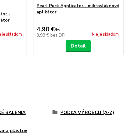
Pearl Puck Applicator - mikrovláknový
aplikátor
tor -
Va
kátor
int
4,90 €
1,
/
ks
e je skladom
Nie je skladom
3,98 €
bez DPH
1,
Detail
KÉ BALENIA
PODĽA VÝROBCU (A-Z)
ana plastov