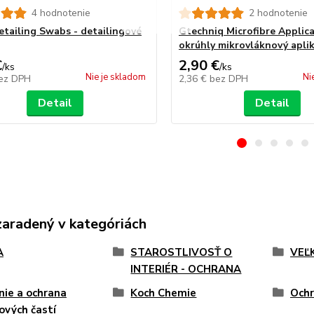
4 hodnotenie
2 hodnotenie
tailing Swabs - detailingové
Gtechniq Microfibre Applica
okrúhly mikrovláknový apli
€
2,90 €
/
ks
/
ks
Nie je skladom
Ni
ez DPH
2,36 €
bez DPH
Detail
Detail
zaradený v kategóriách
A
STAROSTLIVOSŤ O
VEĽ
INTERIÉR - OCHRANA
nie a ochrana
Koch Chemie
Ochr
ových častí