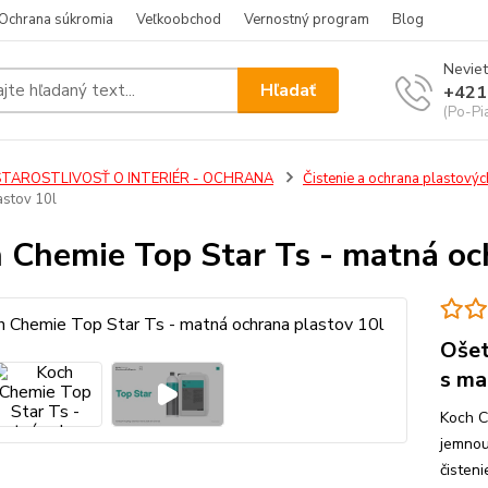
Ochrana súkromia
Veľkoobchod
Vernostný program
Blog
Neviet
Hľadať
+421
(Po-Pi
STAROSTLIVOSŤ O INTERIÉR - OCHRANA
Čistenie a ochrana plastových
astov 10l
 Chemie Top Star Ts - matná oc
Ošet
s ma
Koch C
jemnou
čisten