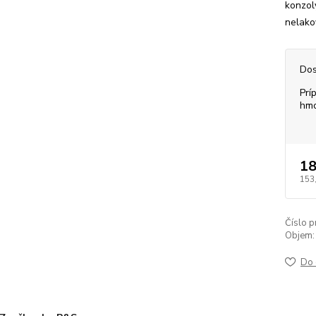
konzol
nelakov
Dos
Prí
hmo
18
153
Číslo p
Objem:
Do 