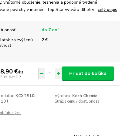
y, vnútorné obloženie, tesnenia a podobné tvrdené
ané povrchy v interiéri. Top Star vytvára dlhotrv...
celý popis
tupnosť
do 7 dní
platok za zvýšenú
2 €
tnosť
8,90 €
/
ks
Pridať do košíka
,58 €
bez DPH
roduktu:
KCXTS10l
Výrobca:
Koch Chemie
10 l
Strážiť cenu / dostupnosť
obľúbených