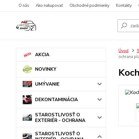
O nás
Ako nakupovať
Obchodné podmienky
Kontakty
Úvod
AKCIA
ochrana pl
NOVINKY
Koch
UMÝVANIE
DEKONTAMINÁCIA
STAROSTLIVOSŤ O
EXTERIÉR - OCHRANA
STAROSTLIVOSŤ O