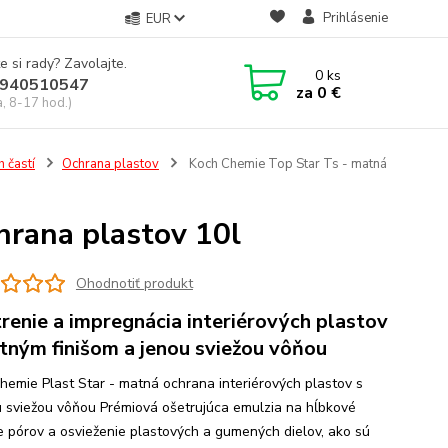
Prihlásenie
EUR
e si rady? Zavolajte.
0
ks
940510547
za
0 €
a, 8-17 hod.)
 častí
Ochrana plastov
Koch Chemie Top Star Ts - matná
hrana plastov 10l
Ohodnotiť produkt
renie a impregnácia interiérových plastov
tným finišom a jenou sviežou vôňou
hemie Plast Star - matná ochrana interiérových plastov s
 sviežou vôňou Prémiová ošetrujúca emulzia na hĺbkové
ie pórov a osvieženie plastových a gumených dielov, ako sú