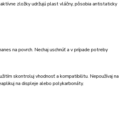
ktívne zložky udržujú plast vláčny, pôsobia antistaticky
nanes na povrch. Nechaj uschnúť a v prípade potreby
itím skontroluj vhodnosť a kompatibilitu. Nepoužívaj na
eaplikuj na displeje alebo polykarbonáty.