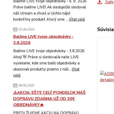
Balíme LIVE tvoje objednávky - 6. 8. 2026
Safe
Práve balíme LIVE! Ak sleduješ/si sledoval
náš stream a chceš si rýchlo nájsť
konkrétny produkt, ktorý sme ...
čítať celé
Súvisia
03.08.2026
Balíme LIVE tvoje objednávky -
3.8.2026
Balíme LIVE tvoje objednávky - 3.8.2026
Ahoj! 👋 Práve si sledoval/a naše LIVE
vysielanie, kde sme balili objednávky a
ukazovali produkty priamo z náš...
čítať
celé
08.05.2025
⚠️AKCIA: EŠTE CELÝ PONDELOK MÁŠ
DOPRAVU ZDARMA UŽ OD 30€
OBJEDNÁVKY🔥
PREDLŽUJEME AKCIU NA DOPRAVU