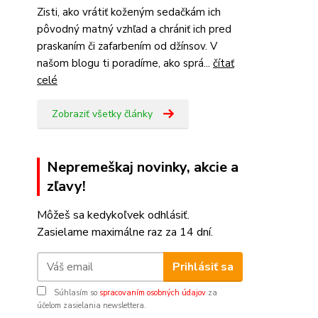
Zisti, ako vrátiť koženým sedačkám ich
pôvodný matný vzhľad a chrániť ich pred
praskaním či zafarbením od džínsov. V
našom blogu ti poradíme, ako sprá...
čítať
celé
Zobraziť všetky články
Nepremeškaj novinky, akcie a
zľavy!
Môžeš sa kedykoľvek odhlásiť.
Zasielame maximálne raz za 14 dní.
Prihlásiť sa
Súhlasím so
spracovaním osobných údajov
za
účelom zasielania newslettera.