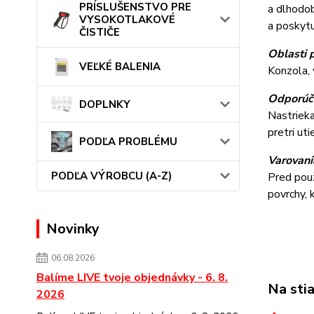
PRÍSLUŠENSTVO PRE
a dlhodob
VYSOKOTLAKOVÉ
a poskytu
ČISTIČE
Oblasti p
VEĽKÉ BALENIA
Konzola, 
Odporúča
DOPLNKY
Nastrieka
pretri ut
PODĽA PROBLÉMU
Varovani
PODĽA VÝROBCU (A-Z)
Pred použ
povrchy, 
Novinky
06.08.2026
Balíme LIVE tvoje objednávky - 6. 8.
Na sti
2026