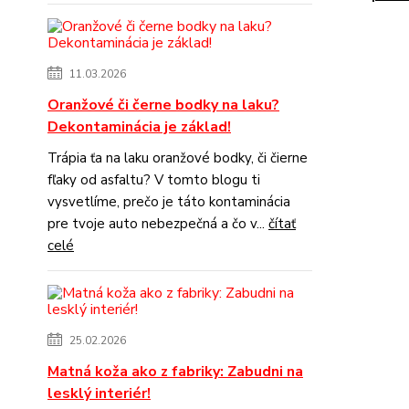
11.03.2026
Oranžové či černe bodky na laku?
Dekontaminácia je základ!
Trápia ťa na laku oranžové bodky, či čierne
fľaky od asfaltu? V tomto blogu ti
vysvetlíme, prečo je táto kontaminácia
pre tvoje auto nebezpečná a čo v...
čítať
celé
25.02.2026
Matná koža ako z fabriky: Zabudni na
lesklý interiér!