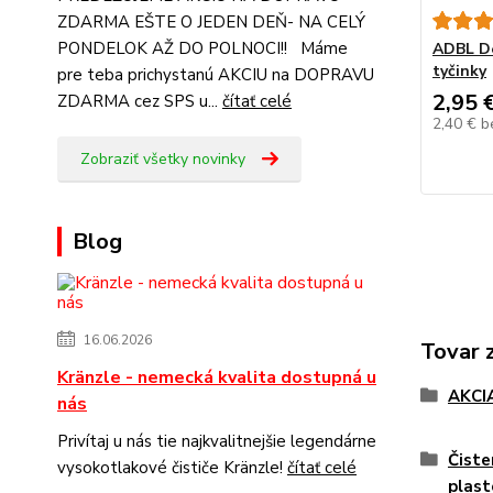
ZDARMA EŠTE O JEDEN DEŇ- NA CELÝ
PONDELOK AŽ DO POLNOCI!! Máme
ADBL De
tyčinky
pre teba prichystanú AKCIU na DOPRAVU
2,95 
ZDARMA cez SPS u...
čítať celé
2,40 €
b
Zobraziť všetky novinky
Blog
16.06.2026
Tovar 
Kränzle - nemecká kvalita dostupná u
AKCI
nás
Privítaj u nás tie najkvalitnejšie legendárne
Čiste
vysokotlakové čističe Kränzle!
čítať celé
plast