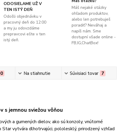
Máš otázku?
ODOSIELAME UŽ V
Máš nejaké otázky
TEN ISTÝ DEŇ
ohľadom produktov,
Odošli objednávku v
alebo len potrebuješ
pracovný deň do 12:00
poradiť? Neváhaj a
a my ju odovzdáme
napíš nám. Sme
prepravcovi ešte v ten
dostupní všade online -
istý deň.
FB,IG,ChatBox!
0
Na stiahnutie
Súvisiaci tovar
7
ov s jemnou sviežou vôňou
ových a gumených dielov, ako sú konzoly, vnútorné
Star vytvára dlhotrvajúci, pololesklý, prirodzený vzhľad