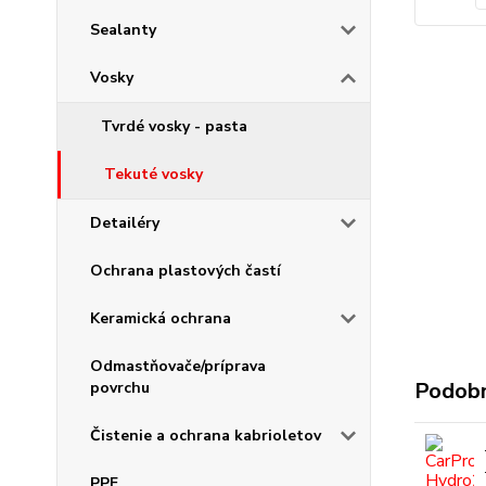
Sealanty
Vosky
Tvrdé vosky - pasta
Tekuté vosky
Detailéry
Ochrana plastových častí
Keramická ochrana
Odmastňovače/príprava
Podobn
povrchu
Čistenie a ochrana kabrioletov
PPF