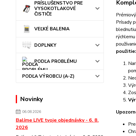
Komple
PRÍSLUŠENSTVO PRE
VYSOKOTLAKOVÉ
ČISTIČE
Prémiový 
Prísady p
VEĽKÉ BALENIA
blednutiu
rýchlemu 
používani
DOPLNKY
použitie
PODĽA PROBLÉMU
Nar
pom
PODĽA VÝROBCU (A-Z)
Nec
Výr
Zos
Novinky
Výr
Upozorn
06.08.2026
Balíme LIVE tvoje objednávky - 6. 8.
Pre
2026
Chr