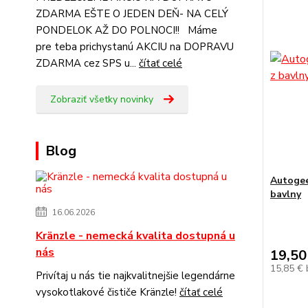
ZDARMA EŠTE O JEDEN DEŇ- NA CELÝ
PONDELOK AŽ DO POLNOCI!! Máme
pre teba prichystanú AKCIU na DOPRAVU
ZDARMA cez SPS u...
čítať celé
Zobraziť všetky novinky
Blog
Autogee
bavlny
16.06.2026
Kränzle - nemecká kvalita dostupná u
nás
19,50
15,85 €
Privítaj u nás tie najkvalitnejšie legendárne
vysokotlakové čističe Kränzle!
čítať celé