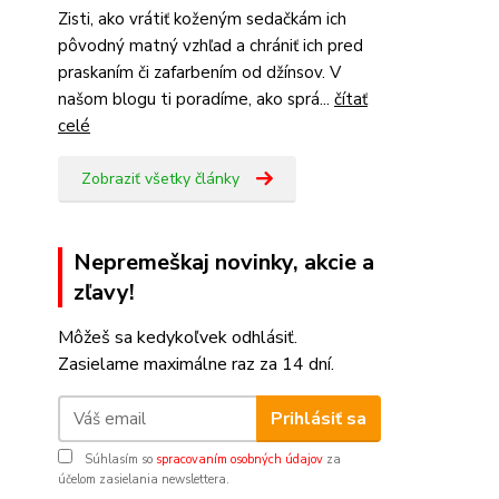
Zisti, ako vrátiť koženým sedačkám ich
pôvodný matný vzhľad a chrániť ich pred
praskaním či zafarbením od džínsov. V
našom blogu ti poradíme, ako sprá...
čítať
celé
Zobraziť všetky články
Nepremeškaj novinky, akcie a
zľavy!
Môžeš sa kedykoľvek odhlásiť.
Zasielame maximálne raz za 14 dní.
Prihlásiť sa
Súhlasím so
spracovaním osobných údajov
za
účelom zasielania newslettera.