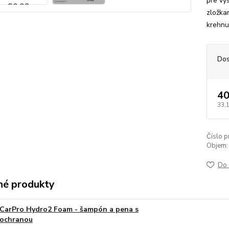
pre vy
zložka
krehnu
Dos
40
33,
Číslo p
Objem:
Do 
é produkty
CarPro Hydro2 Foam - šampón a pena s
ochranou