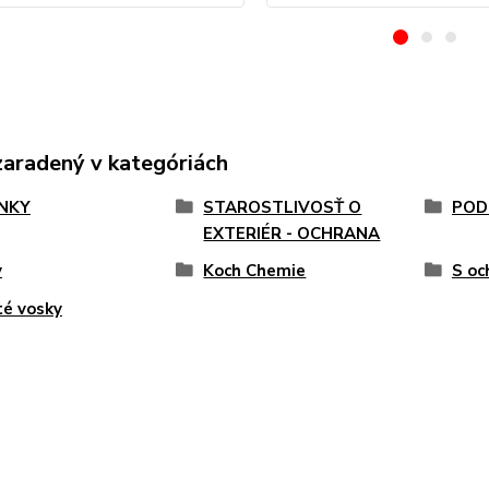
zaradený v kategóriách
NKY
STAROSTLIVOSŤ O
POD
EXTERIÉR - OCHRANA
y
Koch Chemie
S oc
é vosky