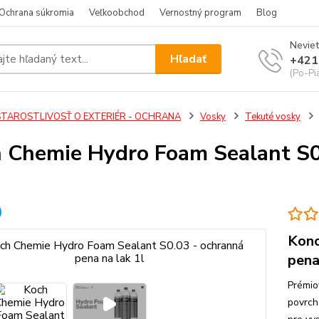
Ochrana súkromia
Veľkoobchod
Vernostný program
Blog
Neviet
Hľadať
+421
(Po-Pi
STAROSTLIVOSŤ O EXTERIÉR - OCHRANA
Vosky
Tekuté vosky
 Chemie Hydro Foam Sealant S0.
Konc
pena
Prémio
povrch