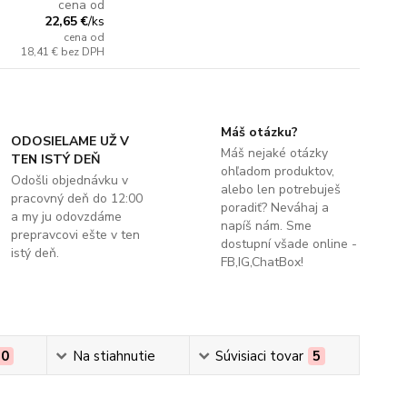
cena od
22,65 €
/
ks
cena od
18,41 €
bez DPH
Máš otázku?
ODOSIELAME UŽ V
Máš nejaké otázky
TEN ISTÝ DEŇ
ohľadom produktov,
Odošli objednávku v
alebo len potrebuješ
pracovný deň do 12:00
poradiť? Neváhaj a
a my ju odovzdáme
napíš nám. Sme
prepravcovi ešte v ten
dostupní všade online -
istý deň.
FB,IG,ChatBox!
0
Na stiahnutie
Súvisiaci tovar
5