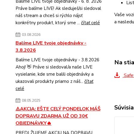
Balíme LIVE tvoje objednávky - 6. 8. 2026
Lis
Práve balíme LIVE! Ak sleduješ/si sledoval
Vaše voz
náš stream a chceš si rýchlo nájsť
a nasledu
konkrétny produkt, ktorý sme ...
čítať celé
03.08.2026
Balíme LIVE tvoje objednávky -
3.8.2026
Balíme LIVE tvoje objednávky - 3.8.2026
Na sti
Ahoj! 👋 Práve si sledoval/a naše LIVE
vysielanie, kde sme balili objednávky a
Safe
ukazovali produkty priamo z náš...
čítať
celé
08.05.2025
Súvisia
⚠️AKCIA: EŠTE CELÝ PONDELOK MÁŠ
DOPRAVU ZDARMA UŽ OD 30€
OBJEDNÁVKY🔥
PREDLŽUJEME AKCIU NA DOPRAVU