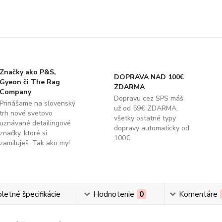
Značky ako P&S,
DOPRAVA NAD 100€
Gyeon či The Rag
ZDARMA
Company
Dopravu cez SPS máš
Prinášame na slovenský
už od 59€ ZDARMA,
trh nové svetovo
všetky ostatné typy
uznávané detailingové
dopravy automaticky od
značky, ktoré si
100€
zamiluješ. Tak ako my!
etné špecifikácie
Hodnotenie
0
Komentáre