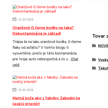
11.03.2026
Oranžové či černe bodky na laku?
Dekontaminácia je základ!
Tovar 
Trápia ťa na laku oranžové bodky, či čierne
NOVI
fľaky od asfaltu? V tomto blogu ti
vysvetlíme, prečo je táto kontaminácia
pre tvoje auto nebezpečná a čo v...
čítať
Vosk
celé
Tekut
25.02.2026
Matná koža ako z fabriky: Zabudni na
lesklý interiér!