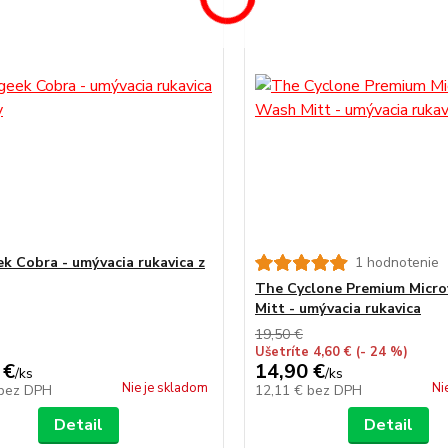
k Cobra - umývacia rukavica z
1 hodnotenie
The Cyclone Premium Micro
Mitt - umývacia rukavica
19,50 €
Ušetríte 4,60 €
(- 24 %)
 €
14,90 €
/
ks
/
ks
Nie je skladom
Ni
bez DPH
12,11 €
bez DPH
Detail
Detail