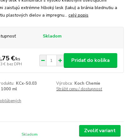
soký lesk v kombinácii s vysoko kvalitnými ošetrujúcimi
mi zaisťujú extrémne hlboký lesk (laku) a bránia blednutiu a
tiu plastových dielov a impregnu...
celý popis
tupnosť
Skladom
,75 €
/
ks
Pridať do košíka
13 €
bez DPH
roduktu:
KCx-S0.03
Výrobca:
Koch Chemie
1000 ml
Strážiť cenu / dostupnosť
obľúbených
Zvoliť variant
Skladom