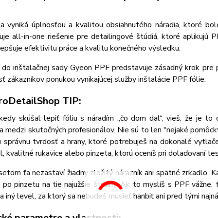
 vyniká úplnosťou a kvalitou obsiahnutého náradia, ktoré bolo
je all-in-one riešenie pre detailingové štúdiá, ktoré aplikuj
zlepšuje efektivitu práce a kvalitu konečného výsledku.
a do inštalačnej sady Gyeon PPF predstavuje zásadný krok pre pr
ť zákazníkov ponukou vynikajúcej služby inštalácie PPF fólie.
oDetailShop TIP:
kedy skúšal lepiť fóliu s náradím „čo dom dal“, vieš, že je to
 medzi skutočných profesionálov. Nie sú to len "nejaké pomôcky"
 správnu tvrdosť a hrany, ktoré potrebuješ na dokonalé vytlače
l, kvalitné rukavice alebo pinzeta, ktorú oceníš pri dolaďovaní te
etom ťa nezastaví žiadny zložitý nárazník ani spätné zrkadlo.
 po pinzetu na tie najužšie štrbiny. Ak to myslíš s PPF vážne, t
a iný level, za ktorý sa nebudeš musieť hanbiť ani pred tými najná
cké parametre a vlastnosti: