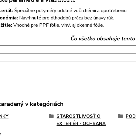
eriál:
Špeciálne polyméry odolné voči chémii a opotrebeniu.
onómia:
Navrhnuté pre dlhodobú prácu bez únavy rúk.
žitie:
Vhodné pre PPF fólie, vinyl aj okenné fólie.
Čo všetko obsahuje tento 
zaradený v kategóriách
NKY
STAROSTLIVOSŤ O
POD
EXTERIÉR - OCHRANA
n