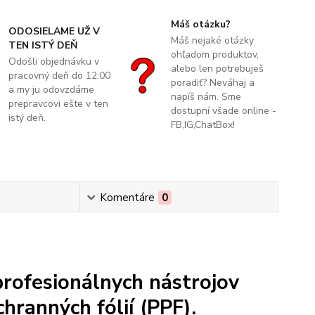
Máš otázku?
ODOSIELAME UŽ V
Máš nejaké otázky
TEN ISTÝ DEŇ
ohľadom produktov,
Odošli objednávku v
alebo len potrebuješ
pracovný deň do 12:00
poradiť? Neváhaj a
a my ju odovzdáme
napíš nám. Sme
prepravcovi ešte v ten
dostupní všade online -
istý deň.
FB,IG,ChatBox!
Komentáre
0
profesionálnych nástrojov
hranných fólií (PPF).