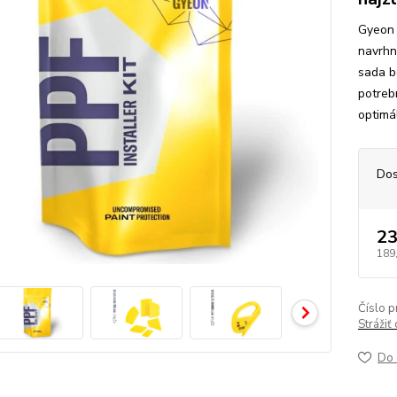
Gyeon 
navrhn
sada b
potrebn
optimá
Dos
23
189
Číslo p
Strážiť
Do 