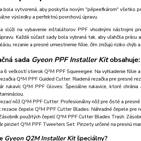
 bola vytvorená, aby poskytla novým "pépeefkárom" všetko potr
álne výsledky a perfektnú povrchovú úpravu.
a slúži na vybavenie inštalátorov PPF vhodnými nástrojmi pre
pravu. Každá súčasť sady bola vybraná tak, aby uľahčila prácu a 
láciu, rezanie a presné umiestnenie fólie, čím znižujú riziko chýb 
lačná sada
Gyeon PPF Installer Kit
obsahuje:
a 6 veľkostí stierok Q²M PPF Squeeegee: Na vyhladenie fólie a 
rezačka Q²M PPF Guided Cutter: Riadená rezačka pre presné rez
ár rukavíc Q²M PPF Gloves: Špeciálne rukavice, ktoré chránia 
tamináciou.
rezací nôž Q²M PPF Cutter: Profesionálny nôž pre čisté a presné 
 rezacie čepele Q²M PPF Cutter Blades: Náhradné čepele pre reza
Zásobník použitých čepelí Q²M PPF Cutter Blades Trash: Zásobn
ár pinziet Q²M PPF Tweeters Set: Pinzety určené na presnú manip
je
Gyeon Q2M Installer Kit
špeciálny?