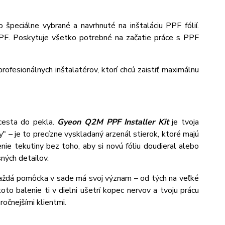
 špeciálne vybrané a navrhnuté na inštaláciu PPF fólií.
ú PPF. Poskytuje všetko potrebné na začatie práce s PPF
ofesionálnych inštalatérov, ktorí chcú zaistiť maximálnu
 cesta do pekla.
Gyeon Q2M PPF Installer Kit
je tvoja
 – je to precízne vyskladaný arzenál stierok, ktoré majú
nie tekutiny bez toho, aby si novú fóliu doudieral alebo
sných detailov.
 Každá pomôcka v sade má svoj význam – od tých na veľké
oto balenie ti v dielni ušetrí kopec nervov a tvoju prácu
ročnejšími klientmi.