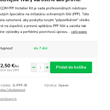
Q2M PPF Installer Kit je sada profesionálnych nástrojov
utých špeciálne na inštaláciu ochranných fólií (PPF). Táto
ola vytvorená, aby poskytla novým "pépeefkárom" všetko
é na úspešnú a presnú aplikáciu PPF fólií a zaistila tak
lne výsledky a perfektnú povrchovú úpravu....
celý popis
tupnosť
do 7 dní
2,50 €
/
ks
Pridať do košíka
,02 €
bez DPH
roduktu:
G-PPF-IK
Výrobca:
Gyeon
 cenu / dostupnosť
obľúbených