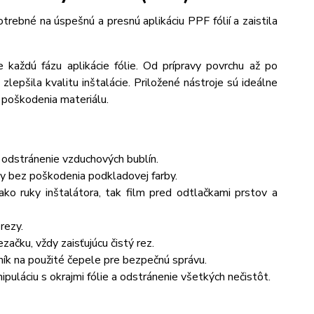
ebné na úspešnú a presnú aplikáciu PPF fólií a zaistila
 každú fázu aplikácie fólie. Od prípravy povrchu až po
zlepšila kvalitu inštalácie. Priložené nástroje sú ideálne
a poškodenia materiálu.
odstránenie vzduchových bublín.
y bez poškodenia podkladovej farby.
ako ruky inštalátora, tak film pred odtlačkami prstov a
rezy.
čku, vždy zaisťujúcu čistý rez.
ík na použité čepele pre bezpečnú správu.
uláciu s okrajmi fólie a odstránenie všetkých nečistôt.