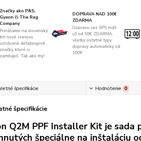
Značky ako P&S,
DOPRAVA NAD 100€
Gyeon či The Rag
ZDARMA
Company
Dopravu cez SPS máš
Prinášame na slovenský
už od 59€ ZDARMA,
trh nové svetovo
všetky ostatné typy
uznávané detailingové
dopravy automaticky od
značky, ktoré si
100€
zamiluješ. Tak ako my!
etné špecifikácie
Hodnotenie
0
tné špecifikácie
n Q2M PPF Installer Kit je sada 
hnutých špeciálne na inštaláciu oc