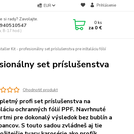
Prihlásenie
EUR
e si rady? Zavolajte.
0
ks
940510547
za
0 €
a, 8-17 hod.)
ler Kit - profesionálny set príslušenstva pre inštaláciu fólií
sionálny set príslušenstva
Ohodnotiť produkt
letný profi set príslušenstva na
aláciu ochranných fólií PPF. Navrhnuté
rtmi pre dokonalý výsledok bez bublín a
bancov. S touto sadou zvládneš aj tie
ložitejšie tvary karosérie ako profík.