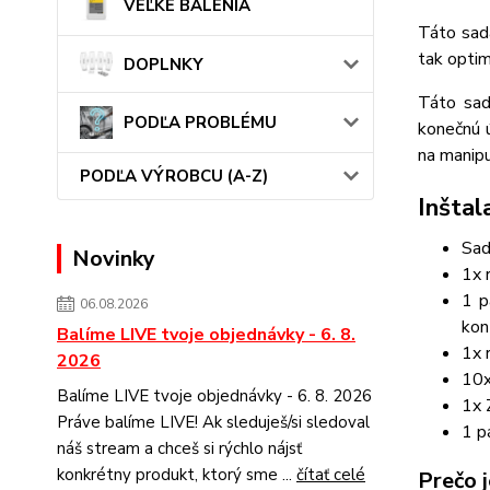
VEĽKÉ BALENIA
Táto sada
tak optim
DOPLNKY
Táto sad
PODĽA PROBLÉMU
konečnú ú
na manipu
PODĽA VÝROBCU (A-Z)
Inšta
Sad
Novinky
1x 
1 p
06.08.2026
kon
Balíme LIVE tvoje objednávky - 6. 8.
1x 
2026
10x
Balíme LIVE tvoje objednávky - 6. 8. 2026
1x 
Práve balíme LIVE! Ak sleduješ/si sledoval
1 p
náš stream a chceš si rýchlo nájsť
konkrétny produkt, ktorý sme ...
čítať celé
Prečo 