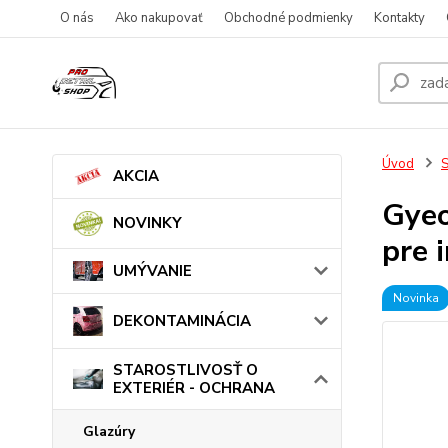
O nás
Ako nakupovať
Obchodné podmienky
Kontakty
Úvod
AKCIA
Gyeo
NOVINKY
pre i
UMÝVANIE
Novinka
DEKONTAMINÁCIA
STAROSTLIVOSŤ O
EXTERIÉR - OCHRANA
Glazúry