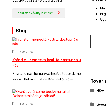
ZDARMA cez SPS u...
čítať celé
Mat
Zobraziť všetky novinky
Erg
Vyu
Blog
16.06.2026
Kränzle - nemecká kvalita dostupná u
nás
Privítaj u nás tie najkvalitnejšie legendárne
vysokotlakové čističe Kränzle!
čítať celé
Tovar 
NOVI
Gyeo
11.03.2026