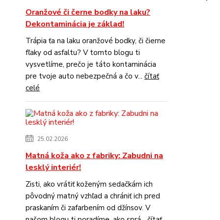
Oranžové či černe bodky na laku?
Dekontaminácia je základ!
Trápia ťa na laku oranžové bodky, či čierne
fľaky od asfaltu? V tomto blogu ti
vysvetlíme, prečo je táto kontaminácia
pre tvoje auto nebezpečná a čo v...
čítať
celé
25.02.2026
Matná koža ako z fabriky: Zabudni na
lesklý interiér!
Zisti, ako vrátiť koženým sedačkám ich
pôvodný matný vzhľad a chrániť ich pred
praskaním či zafarbením od džínsov. V
našom blogu ti poradíme, ako sprá...
čítať