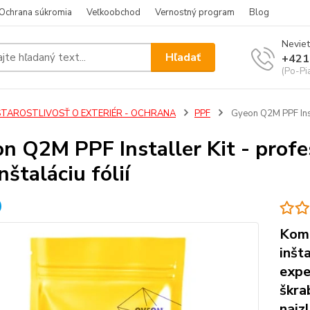
Ochrana súkromia
Veľkoobchod
Vernostný program
Blog
Neviet
Hľadať
+421
(Po-Pi
STAROSTLIVOSŤ O EXTERIÉR - OCHRANA
PPF
Gyeon Q2M PPF Instal
n Q2M PPF Installer Kit - profe
nštaláciu fólií
Komp
inšt
expe
škra
najz