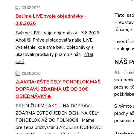
03.08.2026
Táto sada
Balíme LIVE tvoje objednávky -
Predstavu
3.8.2026
fóliami, 
Balíme LIVE tvoje objednávky - 3.8.2026
Ahoj! 👋 Práve si sledoval/a naše LIVE
Investíci
vysielanie, kde sme balili objednávky a
spokojnos
ukazovali produkty priamo z náš...
čítať
NÁŠ Pr
celé
Ak si nie
08.05.2025
vstupenka
⚠️AKCIA: EŠTE CELÝ PONDELOK MÁŠ
presne tú
DOPRAVU ZDARMA UŽ OD 30€
poškriaba
OBJEDNÁVKY🔥
S týmto s
PREDLŽUJEME AKCIU NA DOPRAVU
plochy až
ZDARMA EŠTE O JEDEN DEŇ- NA CELÝ
posunie n
PONDELOK AŽ DO POLNOCI!! Máme
pre teba prichystanú AKCIU na DOPRAVU
Techni