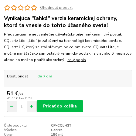
Ohodnotiť produkt
Vynikajúca "ľahká" verzia keramickej ochrany,
ktorá ťa vnesie do tohto úžasného sveta!
Predstavujeme neuveriteľne užívateľsky príjemný keramický povlak
CQuartz Lite! „Lite“ je založený na technológii keramického povlaku
CQuartz UK, ktorý sa stal slávnym po celom svete! CQuartz Lite je
možné nanášať ako samostatný keramický povlak na viac ako 6 mesiacov
alebo ho možno použiť ako vrchný...
celý popis
Dostupnosť
do 7 dní
51 €
/
ks
41,46 €
bez DPH
Pridať do košíka
Číslo produktu:
CP-CQL-KIT
Výrobca:
CarPro
Objem:
150 ml