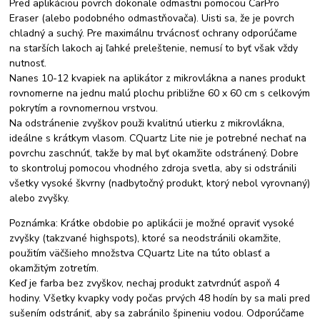
Pred aplikáciou povrch dokonale odmastni pomocou CarPro
Eraser (alebo podobného odmastňovača). Uisti sa, že je povrch
chladný a suchý. Pre maximálnu trvácnosť ochrany odporúčame
na starších lakoch aj ľahké preleštenie, nemusí to byť však vždy
nutnosť.
Nanes 10-12 kvapiek na aplikátor z mikrovlákna a nanes produkt
rovnomerne na jednu malú plochu približne 60 x 60 cm s celkovým
pokrytím a rovnomernou vrstvou.
Na odstránenie zvyškov použi kvalitnú utierku z mikrovlákna,
ideálne s krátkym vlasom. CQuartz Lite nie je potrebné nechať na
povrchu zaschnúť, takže by mal byť okamžite odstránený. Dobre
to skontroluj pomocou vhodného zdroja svetla, aby si odstránili
všetky vysoké škvrny (nadbytočný produkt, ktorý nebol vyrovnaný)
alebo zvyšky.
Poznámka: Krátke obdobie po aplikácii je možné opraviť vysoké
zvyšky (takzvané highspots), ktoré sa neodstránili okamžite,
použitím väčšieho množstva CQuartz Lite na túto oblasť a
okamžitým zotretím.
Keď je farba bez zvyškov, nechaj produkt zatvrdnúť aspoň 4
hodiny. Všetky kvapky vody počas prvých 48 hodín by sa mali pred
sušením odstrániť, aby sa zabránilo špineniu vodou. Odporúčame