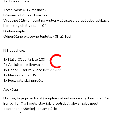
Technické údaje:
Trvanlivosť: 6-12 mesiacov
Priemerná hrúbka: 1 mikrón
Výdatnosť 15ml - 50ml na vrstvu v závislosti od spôsobu aplikácie
Kontaktný uhol voda: 110 °
Drobná náplň
Odporúčané pracovné teploty: 40F až 100F
KIT obsahuje:
1x Fľaša CQuartz Lite 100 ml
2x Aplikátor z mikrovlákna
1x Utierku CarPro 2Face bez vlákien
1x Maska na tvár 3M
1x Používateľská príručka
Aplikácia:
Uisti sa, že je povrch čistý a úplne dekontaminovaný. Použi Car Pro
Iron X, Tar X a hmotu clay (ak je potreba), aby si zabezpečil
odstránenie všetkej kontaminácie.