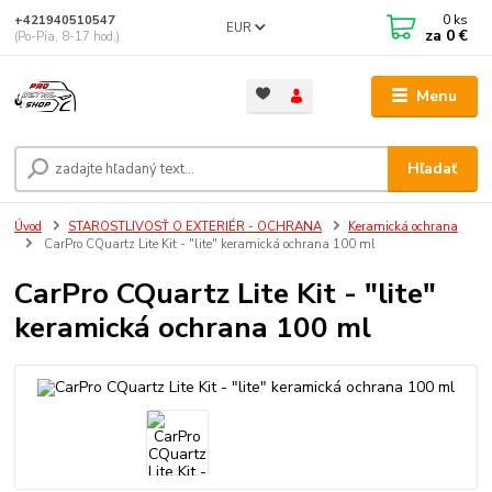
0
ks
+421940510547
EUR
za
0 €
(Po-Pia, 8-17 hod.)
Menu
Hľadať
Úvod
STAROSTLIVOSŤ O EXTERIÉR - OCHRANA
Keramická ochrana
CarPro CQuartz Lite Kit - "lite" keramická ochrana 100 ml
CarPro CQuartz Lite Kit - "lite"
keramická ochrana 100 ml