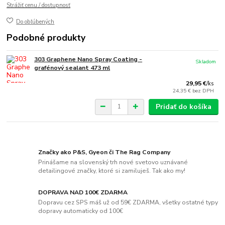
Strážiť cenu / dostupnosť
Do obľúbených
Podobné produkty
303 Graphene Nano Spray Coating -
Skladom
grafénový sealant 473 ml
29,95 €
/
ks
24,35 €
bez DPH
Pridať do košíka
Značky ako P&S, Gyeon či The Rag Company
Prinášame na slovenský trh nové svetovo uznávané
detailingové značky, ktoré si zamiluješ. Tak ako my!
DOPRAVA NAD 100€ ZDARMA
Dopravu cez SPS máš už od 59€ ZDARMA, všetky ostatné typy
dopravy automaticky od 100€