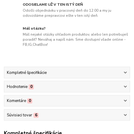
ODOSIELAME UŽ V TEN ISTÝ DEŇ
Odošli objednávku v pracovný deň do 12:00 a my ju
odovzdáme prepravcovi ešte v ten istý deň.
Máš otázku?
Máš nejaké otázky ohľadom produktov, alebo len potrebuješ
poradiť? Neváhaj a napíš nám. Sme dostupní všade online -
FB,IG,ChatBox!
Kompletné špecifikácie
Hodnotenie
0
Komentáre
0
Súvisiaci tovar
6
Kompletné špecifikácie