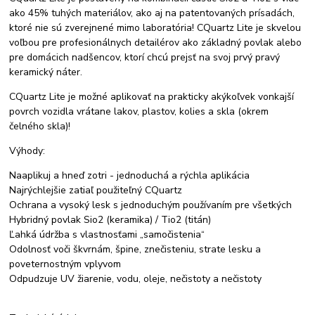
ako 45% tuhých materiálov, ako aj na patentovaných prísadách,
ktoré nie sú zverejnené mimo laboratória! CQuartz Lite je skvelou
voľbou pre profesionálnych detailérov ako základný povlak alebo
pre domácich nadšencov, ktorí chcú prejsť na svoj prvý pravý
keramický náter.
CQuartz Lite je možné aplikovať na prakticky akýkoľvek vonkajší
povrch vozidla vrátane lakov, plastov, kolies a skla (okrem
čelného skla)!
Výhody:
Naaplikuj a hneď zotri - jednoduchá a rýchla aplikácia
Najrýchlejšie zatiaľ použiteľný CQuartz
Ochrana a vysoký lesk s jednoduchým používaním pre všetkých
Hybridný povlak Sio2 (keramika) / Tio2 (titán)
Ľahká údržba s vlastnosťami „samočistenia“
Odolnosť voči škvrnám, špine, znečisteniu, strate lesku a
poveternostným vplyvom
Odpudzuje UV žiarenie, vodu, oleje, nečistoty a nečistoty