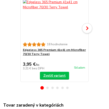
18 hodnotenie
Edgeless 365 Premium 41x41 cm Microfiber
The Collect
70/30 Terry Towel
na keramick
3,95 €
2,95 €
/
ks
/
ks
Skladom
3,21 €
bez DPH
2,40 €
bez D
Zvoliť variant
Tovar zaradený v kategóriách