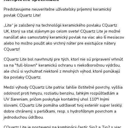
Predstavujeme neuveriteľne užívateľsky príjemný keramický
povlak CQuartz Lite!
„Lite“ je založený na technológii keramického povlaku CQuartz
UK, ktorý sa stal slávnym po celom svete! CQuartz Lite je možné
nanášať ako samostatný keramický povlak na viac ako 6 mesiacov
alebo ho možno použiť ako vrchný náter pre existujúce nátery
CQuartz!
CQuartz Lite bol navrhnutý pre tých, ktorí nie sú pripravení vrhnúť
sa na "full-blown" keramickú ochranu s niekoľkoročnou výdržou,
ale chcú si vychutnať niektoré z mnohých výhod, ktoré ponúkajú
iba povlaky CQuartz.
Medzi výhody CQuartz Lite patria: ľahšie čistiteľné povrchy, vyššia
odolnosť proti hmyzu, rozliatiu benzínu, ľahkým rozpúšťadlám a
UV žiareniam, pričom poskytuje kontaktný uhol 110°! Inými
slovami, CQuartz Lite pomáha udržiavať tvoj exteriér super lesklý,
dobre chránený, s perličkami, resp. s hydrofóbnym povrchom a
jednoduchou údržbou.
CQuartz Lite je postavený na kombinácii častíc Sio2 a Tio2 s viac