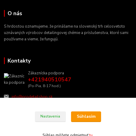
O nás
S hrdosťou oznamujeme, že prinášame na slovenský trh celosvetoto
uznávaných výrobcov detailingovej chémie a príslušenstva, ktoré sami
používame a vieme, že fungujú.
Kontakty
Zákaznícka podpora
+421940510547
(Po-Pia, 8-17 hod.)
info@prodetailshop.sk
Súhlasím
Nastavenia
Súhlas môžete odmietnuť
tu
.