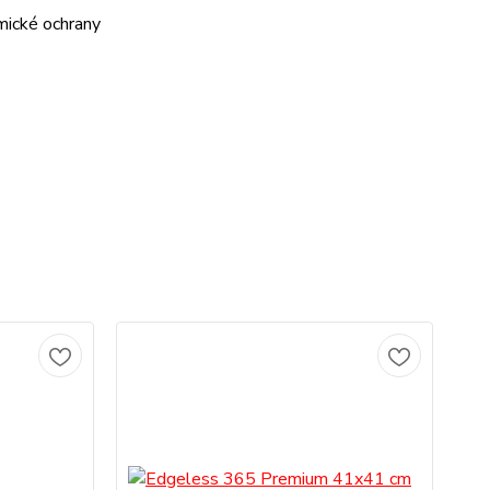
mické ochrany
TO