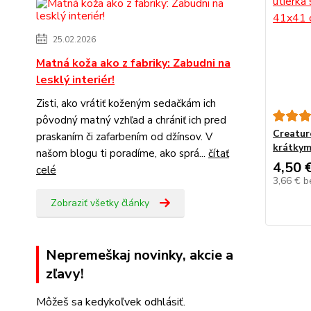
25.02.2026
Matná koža ako z fabriky: Zabudni na
lesklý interiér!
Zisti, ako vrátiť koženým sedačkám ich
pôvodný matný vzhľad a chrániť ich pred
Creature
praskaním či zafarbením od džínsov. V
krátkym
našom blogu ti poradíme, ako sprá...
čítať
4,50 
celé
3,66 €
b
Zobraziť všetky články
Nepremeškaj novinky, akcie a
zľavy!
Môžeš sa kedykoľvek odhlásiť.