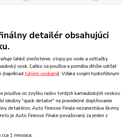
finálny detailér obsahujúci
ku.
straňuje ľahké znečistenie, stopy po vode a odtlačky
rnaubský vosk. Ľahko sa používa a pomáha dlhšie udržať
 (napríklad
tuhými voskami
). Vďaka svojim hydrofóbnym
se používa vo zvyšku radov tvrdých karnaubských voskov,
í ideálny "quick detailer" na pravidelné doplňovanie
šiny detailérov, Auto Finesse Finale nezanecháva škvrny
preto je Auto Finesse Finale považovaný za jeden z
 cca 1 mesiaca.