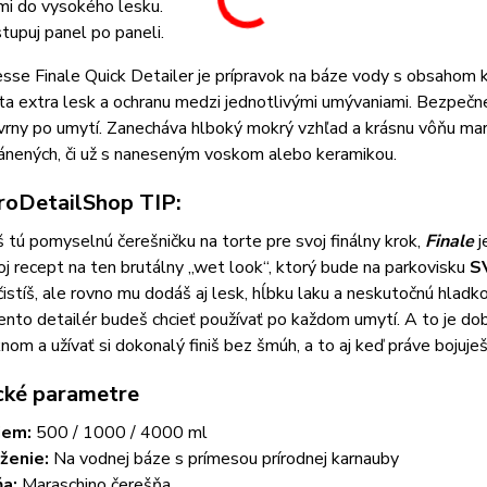
mi do vysokého lesku.
tupuj panel po paneli.
sse Finale Quick Detailer je prípravok na báze vody s obsahom k
ta extra lesk a ochranu medzi jednotlivými umývaniami. Bezpečne
rny po umytí. Zanecháva hlboký mokrý vzhľad a krásnu vôňu mara
ánených, či už s naneseným voskom alebo keramikou.
oDetailShop TIP:
 tú pomyselnú čerešničku na torte pre svoj finálny krok,
Finale
j
voj recept na ten brutálny „wet look“, ktorý bude na parkovisku
S
čistíš, ale rovno mu dodáš aj lesk, hĺbku laku a neskutočnú hladk
ento detailér budeš chcieť používať po každom umytí. A to je dobr
nom a užívať si dokonalý finiš bez šmúh, a to aj keď práve bojuje
cké parametre
jem:
500 / 1000 / 4000 ml
ženie:
Na vodnej báze s prímesou prírodnej karnauby
a:
Maraschino čerešňa