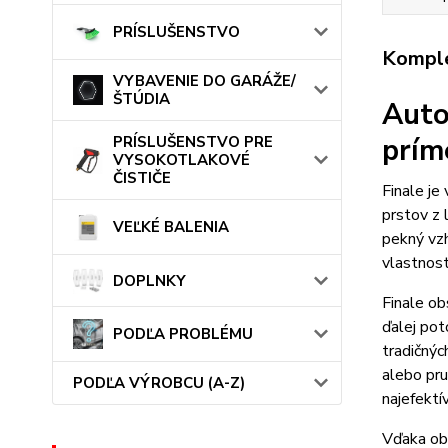
PRÍSLUŠENSTVO
Komple
VYBAVENIE DO GARÁŽE/
ŠTÚDIA
Auto
prím
PRÍSLUŠENSTVO PRE
VYSOKOTLAKOVÉ
ČISTIČE
Finale je
prstov z 
VEĽKÉ BALENIA
pekný vzh
vlastnost
DOPLNKY
Finale ob
ďalej pot
PODĽA PROBLÉMU
tradičnýc
alebo pru
PODĽA VÝROBCU (A-Z)
najefektí
Vďaka ob