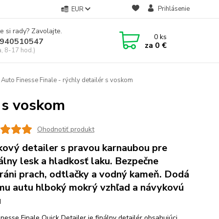
Prihlásenie
EUR
e si rady? Zavolajte.
0
ks
940510547
za
0 €
a, 8-17 hod.)
Auto Finesse Finale - rýchly detailér s voskom
r s voskom
Ohodnotiť produkt
kový detailer s pravou karnaubou pre
álny lesk a hladkosť laku. Bezpečne
ráni prach, odtlačky a vodný kameň. Dodá
mu autu hlboký mokrý vzhľad a návykovú
u
nesse Finale Quick Detailer je finálny detailér obsahujúci