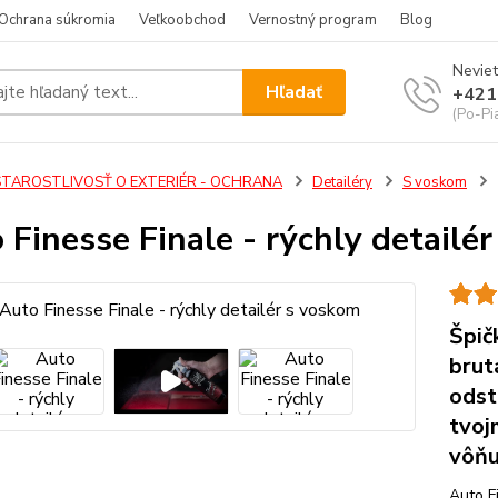
Ochrana súkromia
Veľkoobchod
Vernostný program
Blog
Neviet
Hľadať
+421
(Po-Pi
STAROSTLIVOSŤ O EXTERIÉR - OCHRANA
Detailéry
S voskom
 Finesse Finale - rýchly detailé
Špič
brut
odst
tvoj
vôň
Auto Fi