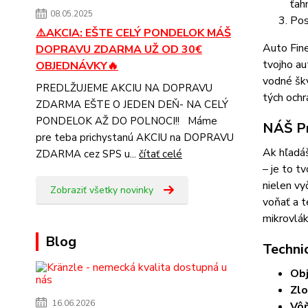
ťah
08.05.2025
Pos
⚠️AKCIA: EŠTE CELÝ PONDELOK MÁŠ
Auto Fine
DOPRAVU ZDARMA UŽ OD 30€
tvojho au
OBJEDNÁVKY🔥
vodné škv
PREDLŽUJEME AKCIU NA DOPRAVU
tých ochr
ZDARMA EŠTE O JEDEN DEŇ- NA CELÝ
PONDELOK AŽ DO POLNOCI!! Máme
NÁŠ Pr
pre teba prichystanú AKCIU na DOPRAVU
Ak hľadáš
ZDARMA cez SPS u...
čítať celé
– je to t
nielen vy
Zobraziť všetky novinky
voňať a t
mikrovlák
Blog
Techni
Ob
Zlo
16.06.2026
Vôň