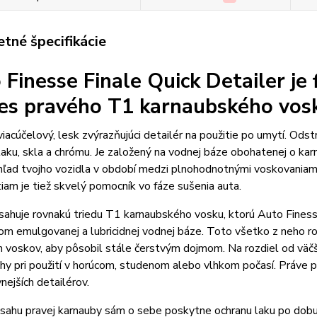
tné špecifikácie
 Finesse Finale Quick Detailer je 
es pravého T1 karnaubského vos
 viacúčelový, lesk zvýrazňujúci detailér na použitie po umytí. Od
laku, skla a chrómu. Je založený na vodnej báze obohatenej o ka
ľad tvojho vozidla v období medzi plnohodnotnými voskovaniami
iam je tiež skvelý pomocník vo fáze sušenia auta.
sahuje rovnakú triedu T1 karnaubského vosku, ktorú Auto Fines
om emulgovanej a lubricidnej vodnej báze. Toto všetko z neho rob
h voskov, aby pôsobil stále čerstvým dojmom. Na rozdiel od väč
hy pri použití v horúcom, studenom alebo vlhkom počasí. Práve 
vnejších detailérov.
sahu pravej karnauby sám o sebe poskytne ochranu laku po dobu