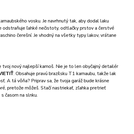
arnaubského vosku. Je navrhnutý tak, aby dodal laku
 odstraňuje ľahké nečistoty, odtlačky prstov a čerstvé
schino čerešní. Je vhodný na všetky typy lakov, vrátane
e tvoj nový najlepší kamoš. Nie je to len obyčajný detailér
VIETIŤ
. Obsahuje pravú brazílsku T1 karnaubu, takže lak
osť. A tá vôňa? Priprav sa, že tvoja garáž bude krásne
é, pretože môžeš. Stačí nastriekať, zľahka pretrieť
š s časom na slnku.