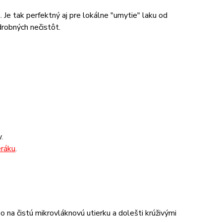
 Je tak perfektný aj pre lokálne "umytie" laku od
 drobných nečistôt.
.
eráku
.
o na čistú mikrovláknovú utierku a dolešti krúživými