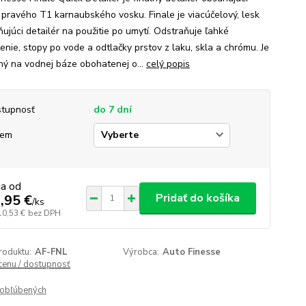
 pravého T1 karnaubského vosku. Finale je viacúčelový, lesk
ňujúci detailér na použitie po umytí. Odstraňuje ľahké
enie, stopy po vode a odtlačky prstov z laku, skla a chrómu. Je
ný na vodnej báze obohatenej o...
celý popis
tupnosť
do 7 dní
jem
na od
Pridať do košíka
,95 €
/
ks
10,53 €
bez DPH
roduktu:
AF-FNL
Výrobca:
Auto Finesse
 cenu / dostupnosť
obľúbených