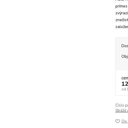
prímes
zvýraz
znečist
založe
Dos
Ob
ce
12
od
Číslo p
Strážiť
Do 