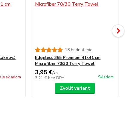
18 hodnotenie
vláknová
Edgeless 365 Premium 41x41 cm
Ed
Microfiber 70/30 Terry Towel
mi
3,95 €
2,
/
ks
e je skladom
Skladom
3,21 €
bez DPH
2,
Zvoliť variant