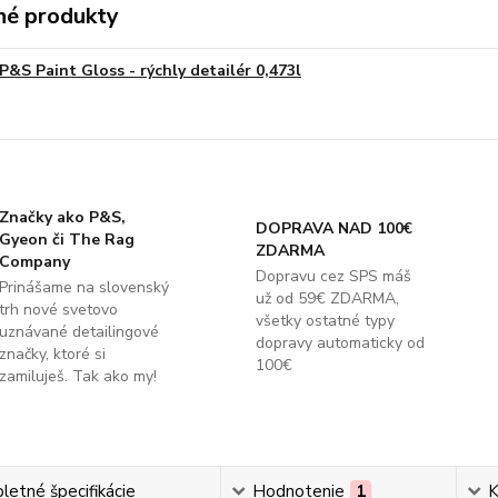
é produkty
P&S Paint Gloss - rýchly detailér 0,473l
Značky ako P&S,
DOPRAVA NAD 100€
Gyeon či The Rag
ZDARMA
Company
Dopravu cez SPS máš
Prinášame na slovenský
už od 59€ ZDARMA,
trh nové svetovo
všetky ostatné typy
uznávané detailingové
dopravy automaticky od
značky, ktoré si
100€
zamiluješ. Tak ako my!
etné špecifikácie
Hodnotenie
1
K