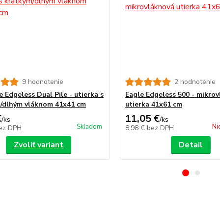
9 hodnotenie
2 hodnotenie
 Edgeless Dual Pile - utierka s
Eagle Edgeless 500 - mikro
/dlhým vláknom 41x41 cm
utierka 41x61 cm
€
11,05 €
/
ks
/
ks
Skladom
Ni
ez DPH
8,98 €
bez DPH
Zvoliť variant
Detail