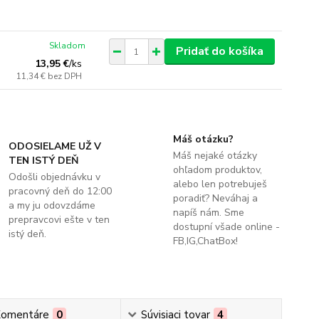
Skladom
Pridať do košíka
13,95 €
/
ks
11,34 €
bez DPH
Máš otázku?
ODOSIELAME UŽ V
Máš nejaké otázky
TEN ISTÝ DEŇ
ohľadom produktov,
Odošli objednávku v
alebo len potrebuješ
pracovný deň do 12:00
poradiť? Neváhaj a
a my ju odovzdáme
napíš nám. Sme
prepravcovi ešte v ten
dostupní všade online -
istý deň.
FB,IG,ChatBox!
omentáre
0
Súvisiaci tovar
4