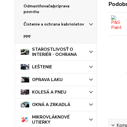
Podobn
Odmastňovače/príprava
povrchu
Čistenie a ochrana kabrioletov
PPF
STAROSTLIVOSŤ O
INTERIÉR - OCHRANA
LEŠTENIE
OPRAVA LAKU
KOLESÁ A PNEU
OKNÁ A ZRKADLÁ
MIKROVLÁKNOVÉ
UTIERKY
Kompl