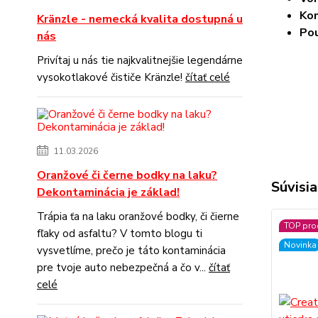
Kom
Kränzle - nemecká kvalita dostupná u
Pou
nás
Privítaj u nás tie najkvalitnejšie legendárne
vysokotlakové čističe Kränzle!
čítať celé
11.03.2026
Oranžové či černe bodky na laku?
Súvisia
Dekontaminácia je základ!
Trápia ťa na laku oranžové bodky, či čierne
TOP pro
fľaky od asfaltu? V tomto blogu ti
Novinka
vysvetlíme, prečo je táto kontaminácia
pre tvoje auto nebezpečná a čo v...
čítať
celé