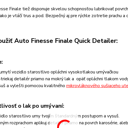
sse Finale tiež disponuje skvelou schopnosťou lubrikovať povrch.
 ako je vtáčí trus a pod. Bezpečný aj pre rýchle zotretie prachu a
užiť Auto Finesse Finale Quick Detailer:
e:
umytí vozidlo starostlivo opláchni vysokotlakou umývačkou
triekaj detailér priamo na mokrý lak a opäť opláchni tlakom vody
uš a vylešti pomocou kvalitného
mikrovláknového sušiaceho ut
livosť o lak po umývaní:
idlo starostlivo umy tvojím štandardným postupom a vysuš.
ným rozprachom aplikuj detailér priamo na povrch karosérie, aleb