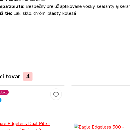
patibilita:
Bezpečný pre už aplikované vosky, sealanty aj kera
žitie:
Lak, sklo, chróm, plasty, kolesá
ci tovar
4
dukt