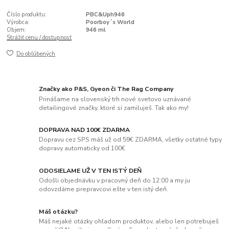
Číslo produktu:
PBC&Uph946
Výrobca:
Poorboy´s World
Objem:
946 ml
Strážiť cenu / dostupnosť
Do obľúbených
Značky ako P&S, Gyeon či The Rag Company
Prinášame na slovenský trh nové svetovo uznávané
detailingové značky, ktoré si zamiluješ. Tak ako my!
DOPRAVA NAD 100€ ZDARMA
Dopravu cez SPS máš už od 59€ ZDARMA, všetky ostatné typy
dopravy automaticky od 100€
ODOSIELAME UŽ V TEN ISTÝ DEŇ
Odošli objednávku v pracovný deň do 12:00 a my ju
odovzdáme prepravcovi ešte v ten istý deň.
Máš otázku?
Máš nejaké otázky ohľadom produktov, alebo len potrebuješ