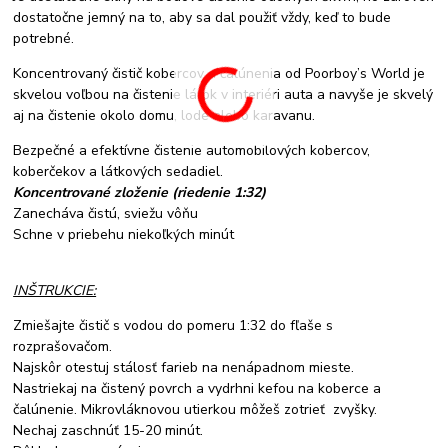
dostatočne jemný na to, aby sa dal použiť vždy, keď to bude
potrebné.
Koncentrovaný čistič kobercov a čalúnenia od Poorboy’s World je
skvelou voľbou na čistenie látok v interiéri auta a navyše je skvelý
aj na čistenie okolo domu, lode alebo karavanu.
Bezpečné a efektívne čistenie automobilových kobercov,
koberčekov a látkových sedadiel.
Koncentrované zloženie (riedenie 1:32)
Zanecháva čistú, sviežu vôňu
Schne v priebehu niekoľkých minút
INŠTRUKCIE:
Zmiešajte čistič s vodou do pomeru 1:32 do fľaše s
rozprašovačom.
Najskôr otestuj stálosť farieb na nenápadnom mieste.
Nastriekaj na čistený povrch a vydrhni kefou na koberce a
čalúnenie. Mikrovláknovou utierkou môžeš zotrieť zvyšky.
Nechaj zaschnúť 15-20 minút.