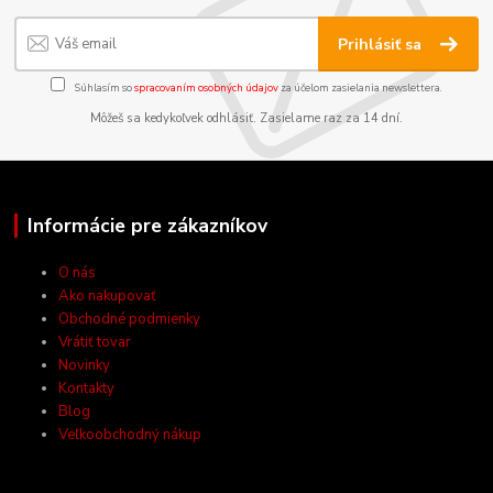
Prihlásiť sa
Súhlasím so
spracovaním osobných údajov
za účelom zasielania newslettera.
Môžeš sa kedykoľvek odhlásiť. Zasielame raz za 14 dní.
Informácie pre zákazníkov
O nás
Ako nakupovať
Obchodné podmienky
Vrátiť tovar
Novinky
Kontakty
Blog
Veľkoobchodný nákup