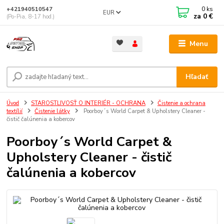
0
ks
+421940510547
EUR
za
0 €
(Po-Pia, 8-17 hod.)
Menu
Hľadať
Úvod
STAROSTLIVOSŤ O INTERIÉR - OCHRANA
Čistenie a ochrana
textílií
Čistenie látky
Poorboy´s World Carpet & Upholstery Cleaner -
čistič čalúnenia a kobercov
Poorboy´s World Carpet &
Upholstery Cleaner - čistič
čalúnenia a kobercov