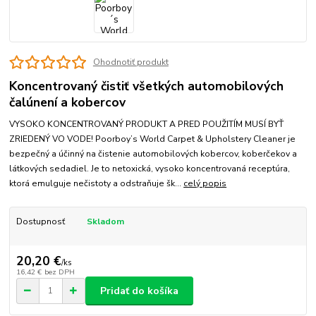
Ohodnotiť produkt
Koncentrovaný čistiť všetkých automobilových
čalúnení a kobercov
VYSOKO KONCENTROVANÝ PRODUKT A PRED POUŽITÍM MUSÍ BYŤ
ZRIEDENÝ VO VODE! Poorboy’s World Carpet & Upholstery Cleaner je
bezpečný a účinný na čistenie automobilových kobercov, koberčekov a
látkových sedadiel. Je to netoxická, vysoko koncentrovaná receptúra,
ktorá emulguje nečistoty a odstraňuje šk...
celý popis
Dostupnosť
Skladom
20,20 €
/
ks
16,42 €
bez DPH
Pridať do košíka