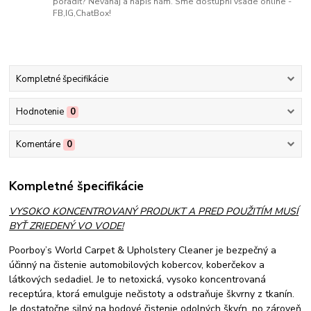
poradiť? Neváhaj a napíš nám. Sme dostupní všade online -
FB,IG,ChatBox!
Kompletné špecifikácie
Hodnotenie
0
Komentáre
0
Kompletné špecifikácie
VYSOKO KONCENTROVANÝ PRODUKT A PRED POUŽITÍM MUSÍ
BYŤ ZRIEDENÝ VO VODE!
Poorboy’s World Carpet & Upholstery Cleaner je bezpečný a
účinný na čistenie automobilových kobercov, koberčekov a
látkových sedadiel. Je to netoxická, vysoko koncentrovaná
receptúra, ktorá emulguje nečistoty a odstraňuje škvrny z tkanín.
Je dostatočne silný na bodové čistenie odolných škvŕn, no zároveň