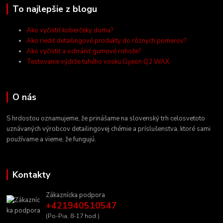
To najlepšie z blogu
Ako vyčistiť koberčeky doma?
Ako riediť detailingové produkty do rôznych pomerov?
Ako vyčistiť a ochrániť gumové rohože?
Testovanie výdrže tuhého vosku Gyeon Q2 WAX
O nás
S hrdosťou oznamujeme, že prinášame na slovenský trh celosvetoto
uznávaných výrobcov detailingovej chémie a príslušenstva, ktoré sami
používame a vieme, že fungujú.
Kontakty
Zákaznícka podpora
+421940510547
(Po-Pia, 8-17 hod.)