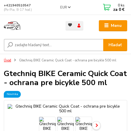
0
ks
+421940510547
EUR
za
0 €
(Po-Pia, 8-17 hod.)
Menu
Hľadať
Úvod
Gtechniq BIKE Ceramic Quick Coat - ochrana pre bicykle 500 ml
Gtechniq BIKE Ceramic Quick Coat
- ochrana pre bicykle 500 ml
Novinka