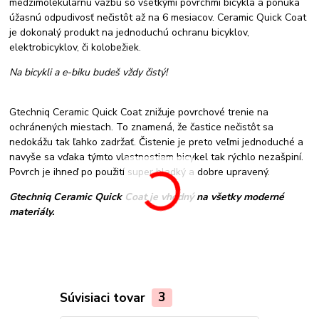
medzimolekulárnu väzbu so všetkými povrchmi bicykla a ponúka
úžasnú odpudivosť nečistôt až na 6 mesiacov. Ceramic Quick Coat
je dokonalý produkt na jednoduchú ochranu bicyklov,
elektrobicyklov, či kolobežiek.
Na bicykli a e-biku budeš vždy čistý!
Gtechniq Ceramic Quick Coat znižuje povrchové trenie na
ochránených miestach. To znamená, že častice nečistôt sa
nedokážu tak ľahko zadržať. Čistenie je preto veľmi jednoduché a
navyše sa vďaka týmto vlastnostiam bicykel tak rýchlo nezašpiní.
Povrch je ihneď po použití super hladký a dobre upravený.
Gtechniq Ceramic Quick Coat je vhodný na všetky moderné
materiály.
Súvisiaci tovar
3