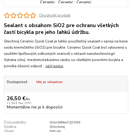
Ohodnotiť produkt
Sealant s obsahom SiO2 pre ochranu všetkých
častí bicykla pre jeho ľahkú údržbu.
Gtechniq Ceramic Quick Coat je ľahko použiteľný sealant v spreji na báze
oxidu kremičitého (SiO2) pre bicykle. Ceramic Quick Coat bol vytvorený s
využitím špičkových odborných znalostí v oblasti nanotechnológií.
Vytvára silnú, medzimolekulárnu väzbu so všetkými povrchmi bicykla a
ponúka úžasnú odpud...
celý popis
Dostupnosť
Nie je skladom
26,50 €
/
ks
21,54 €
bez DPH
Momentálne nie je k dispozícii
Číslo produktu:
GtechBikeCQC500
Výrobca:
Gtechniq
Objem:
500 ml