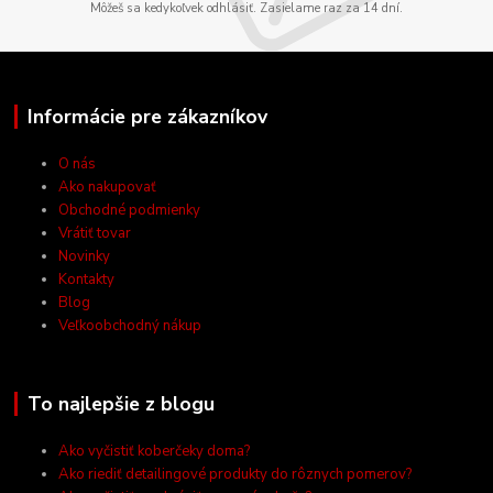
Môžeš sa kedykoľvek odhlásiť. Zasielame raz za 14 dní.
Informácie pre zákazníkov
O nás
Ako nakupovať
Obchodné podmienky
Vrátiť tovar
Novinky
Kontakty
Blog
Veľkoobchodný nákup
To najlepšie z blogu
Ako vyčistiť koberčeky doma?
Ako riediť detailingové produkty do rôznych pomerov?