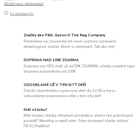
Strážiť cenu / dostupnosť
Do obľúbených
Značky ako P&S, Gyeon či The Rag Company
Prinášame na slovenský trh nové svetovo uznávané
detailingové značky, ktoré si zamiluješ. Tak ako my!
DOPRAVA NAD 100€ ZDARMA
Dopravu cez SPS máš už od 59€ ZDARMA, všetky ostatné typy
dopravy automaticky od 100€
ODOSIELAME UŽ V TEN ISTÝ DEŇ
Odošli objednávku v pracovný deň do 12:00 a my ju
odovzdáme prepravcovi ešte v ten istý deň.
Máš otázku?
Máš nejaké otázky ohľadom produktov, alebo len potrebuješ
poradiť? Neváhaj a napíš nám. Sme dostupní všade online -
FB,IG,ChatBox!