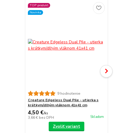
TOP produkt
Novinka
9 hodnotenie
Creature Edgeless Dual Pile - utierka s
Drago Red 4
krátkym/dlhým vláknom 41x41 cm
Microfiber 
4,50 €
4,65 €
/
ks
/
ks
Skladom
3,66 €
bez DPH
3,78 €
bez D
Zvoliť variant