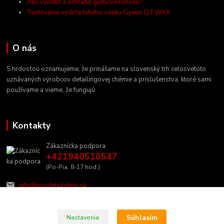
Ako vyčistiť a ochrániť gumové rohože?
Testovanie výdrže tuhého vosku Gyeon Q2 WAX
O nás
S hrdosťou oznamujeme, že prinášame na slovenský trh celosvetoto
uznávaných výrobcov detailingovej chémie a príslušenstva, ktoré sami
používame a vieme, že fungujú.
Kontakty
Zákaznícka podpora
+421940510547
(Po-Pia, 8-17 hod.)
info@prodetailshop.sk
Súhlasím
Nastavenia