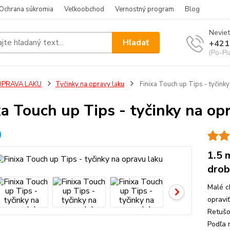
Ochrana súkromia
Veľkoobchod
Vernostný program
Blog
Neviet
Hľadať
+421
(Po-Pi
OPRAVA LAKU
Tyčinky na opravy laku
Finixa Touch up Tips - tyčinky
xa Touch up Tips - tyčinky na op
1.5 
drob
Malé c
opravi
Retušo
Podľa 