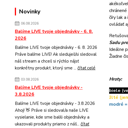
akékoľvek
chránené 
Novinky
číry lak 
ovládať a
06.08.2026
Balíme LIVE tvoje objednávky - 6. 8.
Retušovac
2026
Sadu pre
Balíme LIVE tvoje objednávky - 6. 8. 2026
Ideálne 
Práve balíme LIVE! Ak sleduješ/si sledoval
Žiadne či
náš stream a chceš si rýchlo nájsť
konkrétny produkt, ktorý sme ...
čítať celé
Hroty:
03.08.2026
Balíme LIVE tvoje objednávky -
biele (v
3.8.2026
žlté (je
Balíme LIVE tvoje objednávky - 3.8.2026
modré =
Ahoj! 👋 Práve si sledoval/a naše LIVE
vysielanie, kde sme balili objednávky a
ukazovali produkty priamo z náš...
čítať