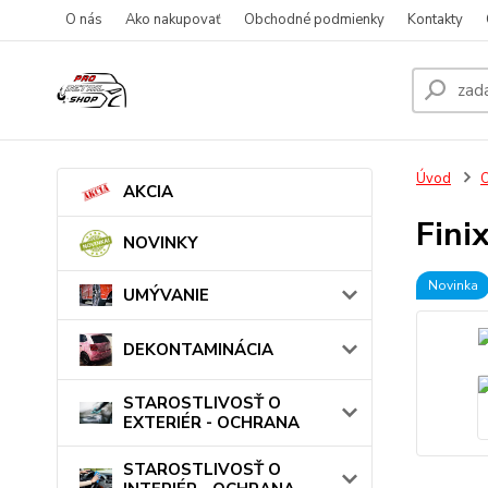
O nás
Ako nakupovať
Obchodné podmienky
Kontakty
Úvod
AKCIA
Fini
NOVINKY
Novinka
UMÝVANIE
DEKONTAMINÁCIA
STAROSTLIVOSŤ O
EXTERIÉR - OCHRANA
STAROSTLIVOSŤ O