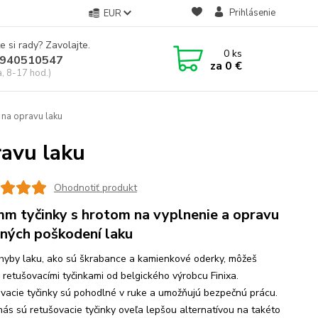
Prihlásenie
EUR
e si rady? Zavolajte.
0
ks
940510547
za
0 €
a, 8-17 hod.)
 na opravu laku
ravu laku
Ohodnotiť produkt
mm tyčinky s hrotom na vyplnenie a opravu
ných poškodení laku
hyby laku, ako sú škrabance a kamienkové oderky, môžeš
ť retušovacími tyčinkami od belgického výrobcu Finixa.
vacie tyčinky sú pohodlné v ruke a umožňujú bezpečnú prácu.
nás sú retušovacie tyčinky oveľa lepšou alternatívou na takéto