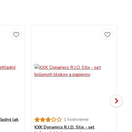
hľadný lak
1 hodnotenie
Ne
KXK Dynamics R.I.D. Stix - set