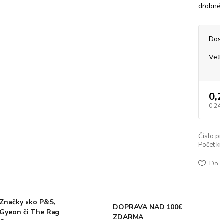
drobné
Dos
Veľ
0,
0,24
Číslo p
Počet k
Do 
Značky ako P&S,
DOPRAVA NAD 100€
Gyeon či The Rag
ZDARMA