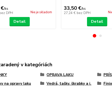
 €
33,50 €
/
ks
/
ks
Nie je skladom
Ni
bez DPH
27,24 €
bez DPH
Detail
Detail
zaradený v kategóriách
NKY
OPRAVA LAKU
PRÍ
ky na opravy laku
Vedrá, tašky. škrabky a i.
Fini