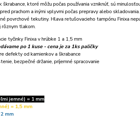
 škrabance, ktoré môžu počas používania vzniknúť, sú minulosťo
pred prachom a inými vplyvmi počas prepravy alebo skladovania.
a iné povrchové tekutiny. Hlava retušovacieho tampónu Finixa nepú
j rôznym tlakom.
ie tyčinky Finixa v hrúbke 1 a 1,5 mm
dávame po 1 kuse - cena je za 1ks paličky
pre defekty od kamienkov a škrabance
stenie, bezpečné držanie, príjemné spracovanie
eľmi jemné) = 1 mm
mné) = 1,5 mm
 2 mm