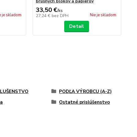
brúsnych blokov a papierov
33,50 €
1
/
ks
e je skladom
Nie je skladom
27,24 €
bez DPH
98
Detail
SLUŠENSTVO
PODĽA VÝROBCU (A-Z)
xa
Ostatné prislúšenstvo