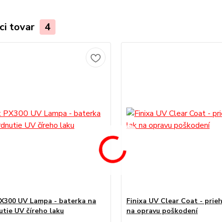
ci tovar
4
X300 UV Lampa - baterka na
Finixa UV Clear Coat - prie
utie UV číreho laku
na opravu poškodení