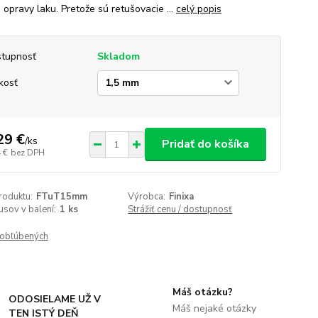
 opravy laku. Pretože sú retušovacie ...
celý popis
tupnosť
Skladom
kosť
29 €
/
ks
Pridať do košíka
 €
bez DPH
roduktu:
FTuT15mm
Výrobca:
Finixa
usov v balení:
1 ks
Strážiť cenu / dostupnosť
obľúbených
Máš otázku?
ODOSIELAME UŽ V
Máš nejaké otázky
TEN ISTÝ DEŇ