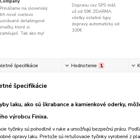
Company
Dopravu cez SPS máš
Prinášame na slovenský
už od 59€ ZDARMA,
trh nové svetovo
všetky ostatné typy
uznávané detailingové
dopravy automaticky od
značky, ktoré si
100€
zamiluješ. Tak ako my!
etné špecifikácie
Hodnotenie
1
K
tné špecifikácie
yby laku, ako sú škrabance a kamienkové oderky, môže
ého výrobcu Finixa.
ie tyčinky sú pohodlné v ruke a umožňujú bezpečnú prácu. Podľa
obné opravy laku. Pretože sú retušovacie tyčinky vyrobené z plas