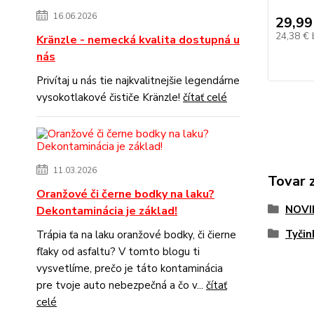
16.06.2026
29,99
24,38 €
Kränzle - nemecká kvalita dostupná u
nás
Privítaj u nás tie najkvalitnejšie legendárne
vysokotlakové čističe Kränzle!
čítať celé
11.03.2026
Tovar 
Oranžové či černe bodky na laku?
NOVI
Dekontaminácia je základ!
Tyčin
Trápia ťa na laku oranžové bodky, či čierne
fľaky od asfaltu? V tomto blogu ti
vysvetlíme, prečo je táto kontaminácia
pre tvoje auto nebezpečná a čo v...
čítať
celé