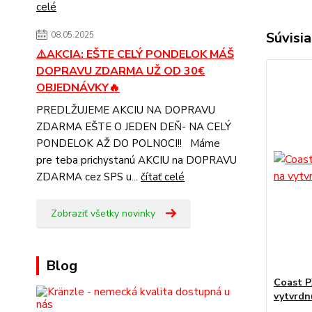
celé
Súvisia
08.05.2025
⚠️AKCIA: EŠTE CELÝ PONDELOK MÁŠ
DOPRAVU ZDARMA UŽ OD 30€
OBJEDNÁVKY🔥
PREDLŽUJEME AKCIU NA DOPRAVU
ZDARMA EŠTE O JEDEN DEŇ- NA CELÝ
PONDELOK AŽ DO POLNOCI!! Máme
pre teba prichystanú AKCIU na DOPRAVU
ZDARMA cez SPS u...
čítať celé
Zobraziť všetky novinky
Blog
Coast P
vytvrdn