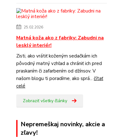
25.02.2026
Matná koža ako z fabriky: Zabudni na
lesklý interiér!
Zisti, ako vrátiť koženým sedačkám ich
pôvodný matný vzhľad a chrániť ich pred
praskaním či zafarbením od džínsov. V
našom blogu ti poradíme, ako sprá...
čítať
celé
Zobraziť všetky články
Nepremeškaj novinky, akcie a
zľavy!