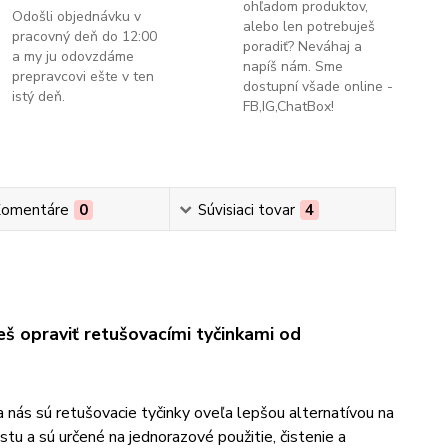
ohľadom produktov,
Odošli objednávku v
alebo len potrebuješ
pracovný deň do 12:00
poradiť? Neváhaj a
a my ju odovzdáme
napíš nám. Sme
prepravcovi ešte v ten
dostupní všade online -
istý deň.
FB,IG,ChatBox!
omentáre
0
Súvisiaci tovar
4
š opraviť retušovacími tyčinkami od
 nás sú retušovacie tyčinky oveľa lepšou alternatívou na
tu a sú určené na jednorazové použitie, čistenie a