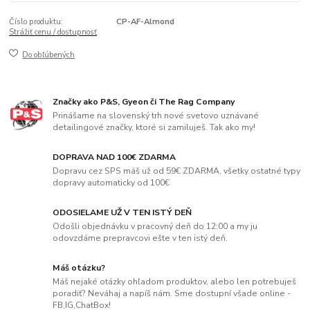
Číslo produktu:
CP-AF-Almond
Strážiť cenu / dostupnosť
Do obľúbených
Značky ako P&S, Gyeon či The Rag Company
Prinášame na slovenský trh nové svetovo uznávané
detailingové značky, ktoré si zamiluješ. Tak ako my!
DOPRAVA NAD 100€ ZDARMA
Dopravu cez SPS máš už od 59€ ZDARMA, všetky ostatné typy
dopravy automaticky od 100€
ODOSIELAME UŽ V TEN ISTÝ DEŇ
Odošli objednávku v pracovný deň do 12:00 a my ju
odovzdáme prepravcovi ešte v ten istý deň.
Máš otázku?
Máš nejaké otázky ohľadom produktov, alebo len potrebuješ
poradiť? Neváhaj a napíš nám. Sme dostupní všade online -
FB,IG,ChatBox!