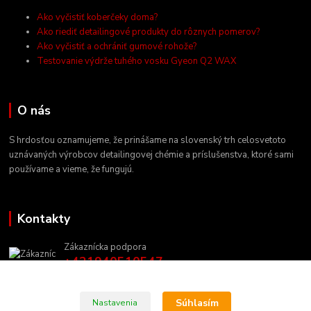
Ako vyčistiť koberčeky doma?
Ako riediť detailingové produkty do rôznych pomerov?
Ako vyčistiť a ochrániť gumové rohože?
Testovanie výdrže tuhého vosku Gyeon Q2 WAX
O nás
S hrdosťou oznamujeme, že prinášame na slovenský trh celosvetoto
uznávaných výrobcov detailingovej chémie a príslušenstva, ktoré sami
používame a vieme, že fungujú.
Kontakty
Zákaznícka podpora
+421940510547
(Po-Pia, 8-17 hod.)
info@prodetailshop.sk
Súhlasím
Nastavenia