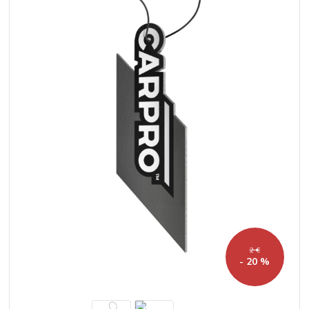
2 €
- 20 %