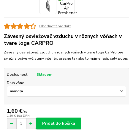
Ohodnotiť produkt
Závesný osviežovač vzduchu v rôznych vôňach v
tvare loga CARPRO
Závesný osviežovač vzduchu v rôznych vôňach v tvare loga CarPro pre
svieži a práve vyčistený interiér, presne tak ako to máme radi.
celý popis
Dostupnosť
Skladom
Druh vône
1,60 €
/
ks
1,30 €
bez DPH
Pridať do košíka