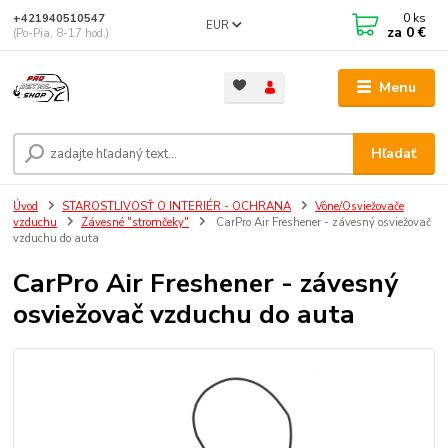
0
ks
+421940510547
EUR
za
0 €
(Po-Pia, 8-17 hod.)
Menu
Hľadať
Úvod
STAROSTLIVOSŤ O INTERIÉR - OCHRANA
Vône/Osviežovače
vzduchu
Závesné "stromčeky"
CarPro Air Freshener - závesný osviežovač
vzduchu do auta
CarPro Air Freshener - závesný
osviežovač vzduchu do auta