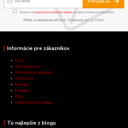
Prihlásiť sa
Súhlasím so
spracovaním osobných údajov
za účelom zasielania newslettera.
Môžeš sa kedykoľvek odhlásiť. Zasielame raz za 14 dní.
Informácie pre zákazníkov
O nás
Ako nakupovať
Obchodné podmienky
Vrátiť tovar
Novinky
Kontakty
Blog
Veľkoobchodný nákup
To najlepšie z blogu